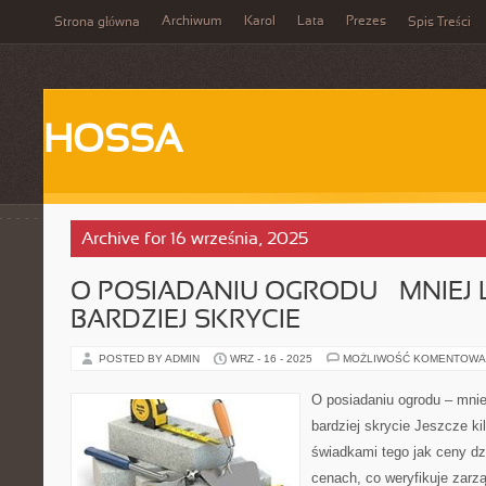
Archiwum
Karol
Lata
Prezes
Strona główna
Spis Treści
HOSSA
Archive for 16 września, 2025
O POSIADANIU OGRODU – MNIEJ 
BARDZIEJ SKRYCIE
POSTED BY ADMIN
WRZ - 16 - 2025
MOŻLIWOŚĆ KOMENTOWA
O posiadaniu ogrodu – mnie
bardziej skrycie Jeszcze ki
świadkami tego jak ceny dzi
cenach, co weryfikuje zarz