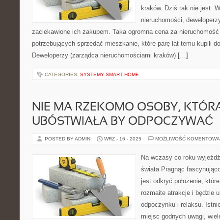
kraków. Dziś tak nie jest.
nieruchomości, deweloperzy
zaciekawione ich zakupem. Taka ogromna cena za nieruchomość 
potrzebujących sprzedać mieszkanie, które parę lat temu kupili d
Deweloperzy (zarządca nieruchomościami kraków) […]
CATEGORIES:
SYSTEMY SMART HOME
NIE MA RZEKOMO OSOBY, KTÓRA
UBÓSTWIAŁA BY ODPOCZYWAĆ
POSTED BY ADMIN
WRZ - 16 - 2025
MOŻLIWOŚĆ KOMENTOWA
Na wczasy co roku wyjeżdża
świata Pragnąc fascynująco
jest odkryć położenie, któr
rozmaite atrakcje i będzie 
odpoczynku i relaksu. Istni
miejsc godnych uwagi, wiel