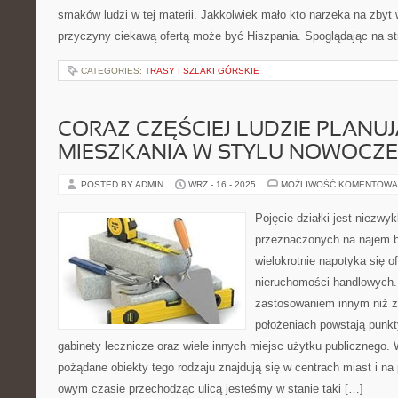
smaków ludzi w tej materii. Jakkolwiek mało kto narzeka na zbyt wi
przyczyny ciekawą ofertą może być Hiszpania. Spoglądając na s
CATEGORIES:
TRASY I SZLAKI GÓRSKIE
CORAZ CZĘŚCIEJ LUDZIE PLANU
MIESZKANIA W STYLU NOWOCZ
POSTED BY ADMIN
WRZ - 16 - 2025
MOŻLIWOŚĆ KOMENTOWA
Pojęcie działki jest niezwy
przeznaczonych na najem b
wielokrotnie napotyka się o
nieruchomości handlowych. 
zastosowaniem innym niż z
położeniach powstają punkty
gabinety lecznicze oraz wiele innych miejsc użytku publicznego.
pożądane obiekty tego rodzaju znajdują się w centrach miast i n
owym czasie przechodząc ulicą jesteśmy w stanie taki […]