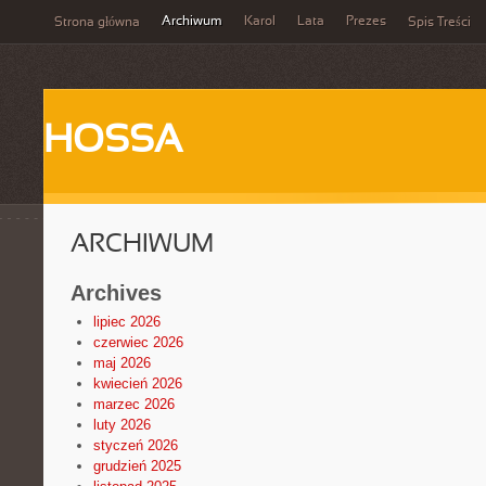
Archiwum
Karol
Lata
Prezes
Strona główna
Spis Treści
HOSSA
ARCHIWUM
Archives
lipiec 2026
czerwiec 2026
maj 2026
kwiecień 2026
marzec 2026
luty 2026
styczeń 2026
grudzień 2025