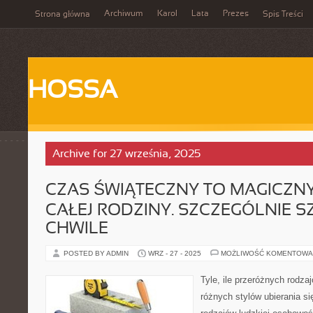
Archiwum
Karol
Lata
Prezes
Strona główna
Spis Treści
HOSSA
Archive for 27 września, 2025
CZAS ŚWIĄTECZNY TO MAGICZN
CAŁEJ RODZINY. SZCZEGÓLNIE S
CHWILE
POSTED BY ADMIN
WRZ - 27 - 2025
MOŻLIWOŚĆ KOMENTOWA
Tyle, ile przeróżnych rodza
różnych stylów ubierania się