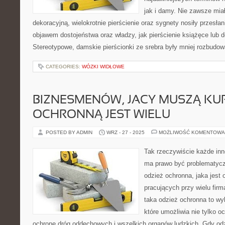
jak i damy. Nie zawsze miał
dekoracyjną, wielokrotnie pierścienie oraz sygnety nosiły przesła
objawem dostojeństwa oraz władzy, jak pierścienie książęce lub d
Stereotypowe, damskie pierścionki ze srebra były mniej rozbudo
CATEGORIES:
WÓZKI WIDŁOWE
BIZNESMENÓW, JACY MUSZĄ KUP
OCHRONNĄ JEST WIELU
POSTED BY ADMIN
WRZ - 27 - 2025
MOŻLIWOŚĆ KOMENTOWA
Tak rzeczywiście każde in
ma prawo być problematycz
odzież ochronna, jaka jest 
pracujących przy wielu firm
taka odzież ochronna to wy
które umożliwia nie tylko oc
ochronę dróg oddechowych i wszelkich organów ludzkich. Gdy odz