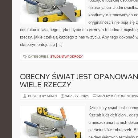
rodzajów ludzkiej osobowośc
ubierania się. Jedni uwielbi
kostiumy o stonowanych odc
oryginalność i nie boją się
odszukanie własnego stylu i bycie mu wiernym to jedna z najistotn
rzeczy, jakie czekają każdego z nas w życiu. Aby tego dokonać 
eksperymentuje się […]
CATEGORIES:
STUDENTWPODROZY
OBECNY ŚWIAT JEST OPANOWAN
WIELE RZECZY
POSTED BY ADMIN
WRZ - 27 - 2025
MOŻLIWOŚĆ KOMENTOWA
Dzisiejszy świat jest opan
Kształt ludzkich dłoni, ods
umieszczania na nich dekora
pierścionków i obrączek. Bi
najdawniejszych terminów n