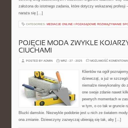
założona do istotnego zadania, które dotyczy wskazanej profesji
naraża się […]
CATEGORIES:
MEDIACJE ONLINE I POZASĄDOWE ROZWIĄZYWANIE SP
POJĘCIE MODA ZWYKLE KOJARZY
CIUCHAMI
POSTED BY ADMIN
WRZ - 27 - 2025
MOŻLIWOŚĆ KOMENTOWA
Klientów na ogół poznajemy
dziewcząt, a już w szczegól
niemalże niewykonalny do z
one swoje zdanie nawet kil
pewnych momentach w zasad
w tym, o co tak w gruncie 
Bluzki damskie. Niezwykle podobnie jest u nich ze światem mody.
ona zmianie. Dziewczyny zazwyczaj ubierają się tak, aby […]