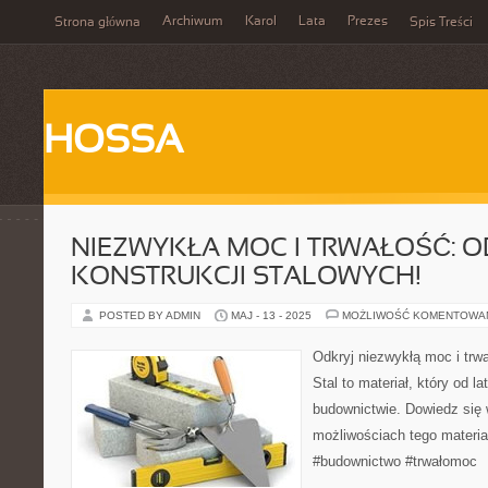
Archiwum
Karol
Lata
Prezes
Strona główna
Spis Treści
HOSSA
NIEZWYKŁA MOC I TRWAŁOŚĆ: O
KONSTRUKCJI STALOWYCH!
POSTED BY ADMIN
MAJ - 13 - 2025
MOŻLIWOŚĆ KOMENTOWA
Odkryj niezwykłą moc i trwa
Stal to materiał, który od l
budownictwie. Dowiedz się w
możliwościach tego materia
#budownictwo #trwałomoc