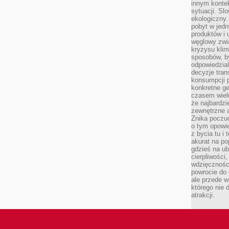
innym kontek
sytuacji. Sl
ekologiczny.
pobyt w jed
produktów i 
węglowy zwi
kryzysu kli
sposobów, b
odpowiedzia
decyzje tran
konsumpcji 
konkretne ge
czasem wiel
że najbardzie
zewnętrzne a
Znika poczu
o tym opowie
z bycia tu i 
akurat na po
gdzieś na u
cierpliwości
wdzięczności
powrocie do
ale przede 
którego nie 
atrakcji.