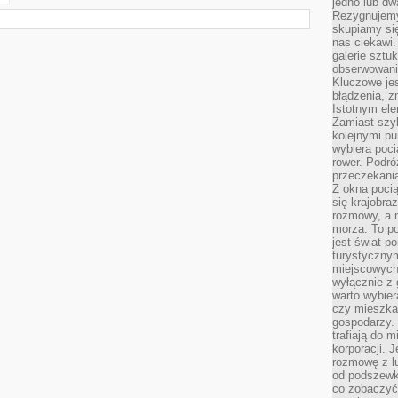
jedno lub dw
Rezygnujemy 
skupiamy się
nas ciekawi.
galerie sztu
obserwowanie
Kluczowe jes
błądzenia, z
Istotnym ele
Zamiast szy
kolejnymi pu
wybiera poci
rower. Podró
przeczekania
Z okna poci
się krajobra
rozmowy, a 
morza. To po
jest świat p
turystycznym
miejscowych
wyłącznie z 
warto wybier
czy mieszka
gospodarzy. 
trafiają do 
korporacji.
rozmowę z l
od podszewki
co zobaczyć