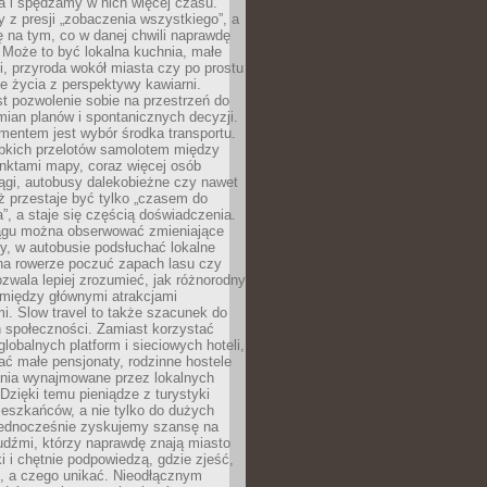
a i spędzamy w nich więcej czasu.
z presji „zobaczenia wszystkiego”, a
 na tym, co w danej chwili naprawdę
 Może to być lokalna kuchnia, małe
ki, przyroda wokół miasta czy po prostu
 życia z perspektywy kawiarni.
t pozwolenie sobie na przestrzeń do
mian planów i spontanicznych decyzji.
mentem jest wybór środka transportu.
bkich przelotów samolotem między
nktami mapy, coraz więcej osób
ągi, autobusy dalekobieżne czy nawet
ż przestaje być tylko „czasem do
”, a staje się częścią doświadczenia.
ągu można obserwować zmieniające
zy, w autobusie podsłuchać lokalne
na rowerze poczuć zapach lasu czy
zwala lepiej zrozumieć, jak różnorodny
omiędzy głównymi atrakcjami
i. Slow travel to także szacunek do
 społeczności. Zamiast korzystać
globalnych platform i sieciowych hoteli,
ać małe pensjonaty, rodzinne hostele
nia wynajmowane przez lokalnych
Dzięki temu pieniądze z turystyki
mieszkańców, a nie tylko do dużych
 Jednocześnie zyskujemy szansę na
udźmi, którzy naprawdę znają miasto
 i chętnie podpowiedzą, gdzie zjeść,
, a czego unikać. Nieodłącznym