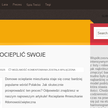
Lata
Prezes
Tagi
Spis Treści
SUB
 OCIEPLIĆ SWOJE
Współczesna 
intensywnym
z listy i rob
jak najkróts
JAK
 2025
MOŻLIWOŚĆ KOMENTOWANIA
ZOSTAŁA WYŁĄCZONA
zmęczyć bard
SKUTECZNIE
OCIEPLIĆ
trudno było 
SWOJE
Domowe ocieplanie mieszkania staje się coraz bardziej
najbardziej 
MIESZKANIE?
model podróż
popularne wśród Polaków. Jak skutecznie
która stawia
przeprowadzić ten proces? Odpowiedzi znajdziesz w
ilości. Chodz
codzienności
naszym najnowszym artykule! #ocieplanie #mieszkanie
czas na praw
się już na e
#domowośćwięteczna
harmonogram