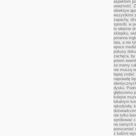
aspektem po
uważność. Z
obiektyw ap
wszystkimi 
zapachy, dźw
sposób, w ja
to właśnie d
sklepiku, wi
poranna mgła
lata, a nie 
epoce medió
pokusy doku
zachęca, by 
potem ewentu
że mamy cał
nie muszą o
lepiej zrobić
naprawdę będ
identycznych
dysku. Podró
głębszemu p
kolejne muz
lokalnym kon
rękodzieła, 
doświadczen
nie tylko bi
spróbować cz
na samych si
porozumieć 
z ludźmi w