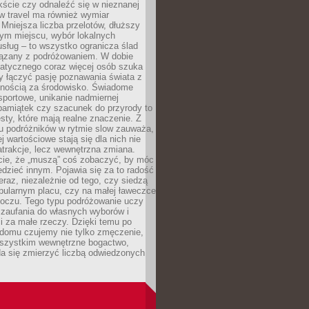
ście czy odnaleźć się w nieznanej
ow travel ma również wymiar
 Mniejsza liczba przelotów, dłuższy
nym miejscu, wybór lokalnych
usług – to wszystko ogranicza ślad
ązany z podróżowaniem. W dobie
matycznego coraz więcej osób szuka
y łączyć pasję poznawania świata z
lnością za środowisko. Świadome
sportowe, unikanie nadmiernej
pamiątek czy szacunek do przyrody to
sty, które mają realne znaczenie. Z
u podróżników w rytmie slow zauważa,
j wartościowe stają się dla nich nie
trakcje, lecz wewnętrzna zmiana.
cie, że „muszą” coś zobaczyć, by móc
dzieć innym. Pojawia się za to radość
teraz, niezależnie od tego, czy siedzą
pularnym placu, czy na małej ławeczce
boczu. Tego typu podróżowanie uczy
, zaufania do własnych wyborów i
 za małe rzeczy. Dzięki temu po
 domu czujemy nie tylko zmęczenie,
wszystkim wewnętrzne bogactwo,
da się zmierzyć liczbą odwiedzonych