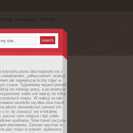
SCRIBE
FACEBOOK
TWITTER
turystyka przez lata kojarzyła się z
 zwiedzaniem, „odhaczaniem” atrakcji
ieniem jak największej liczby zdjęć w
zym czasie. Tygodniowy wyjazd potrafił
ziej niż miesiąc pracy, a po powrocie
przypomnieć sobie coś więcej niż kilka
oczywistych miejsc. W reakcji na taki
owania narodziła się idea slow travel,
 na jakość doświadczeń zamiast ich
i o to, by zanurzyć się w lokalnej
, poczuć rytm miejsca i dać sobie
dziwe spotkania. Slow travel zaczyna
tapie planowania. Zamiast upychać w
ie pięć miast w tydzień, wybieramy