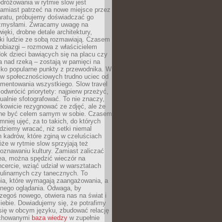
dróżowania w rytmie slow jest
amiast patrzeć na nowe miejsce przez
aratu, próbujemy doświadczać go
zmysłami. Zwracamy uwagę na
ięki, drobne detale architektury,
ki ludzie ze sobą rozmawiają. Czasem
robiazgi – rozmowa z właścicielem
dok dzieci bawiących się na placu czy
 nad rzeką – zostają w pamięci na
tylko popularne punkty z przewodnika. W
w społecznościowych trudno uciec od
mentowania wszystkiego. Slow travel
odwrócić priorytety: najpierw przeżyć,
alnie sfotografować. To nie znaczy,
kowicie rezygnować ze zdjęć, ale że
ne być celem samym w sobie. Czasem
 mniej ujęć, za to takich, do których
ziemy wracać, niż setki niemal
 kadrów, które zginą w czeluściach
że w rytmie slow sprzyjają też
oznawaniu kultury. Zamiast zaliczać
ea, można spędzić wieczór na
cercie, wziąć udział w warsztatach
kulinarnych czy tanecznych. To
ia, które wymagają zaangażowania, a
ernego oglądania. Odwaga, by
egoś nowego, otwiera nas na świat i
ebie. Dowiadujemy się, że potrafimy
się w obcym języku, zbudować relację
ychowanymi
baza wiedzy
w zupełnie