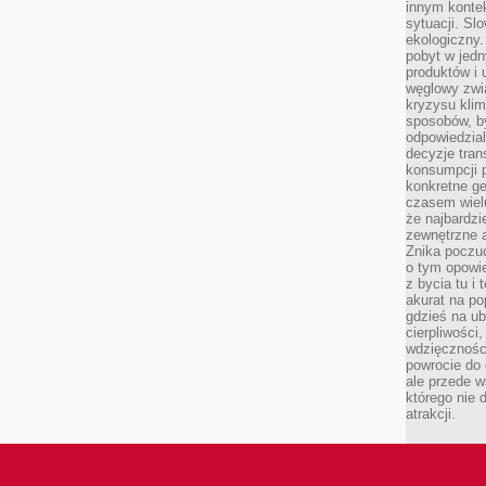
innym kontek
sytuacji. Sl
ekologiczny.
pobyt w jed
produktów i 
węglowy zwi
kryzysu kli
sposobów, b
odpowiedzia
decyzje tran
konsumpcji 
konkretne ge
czasem wiel
że najbardzie
zewnętrzne a
Znika poczu
o tym opowie
z bycia tu i 
akurat na po
gdzieś na u
cierpliwości
wdzięczności
powrocie do
ale przede 
którego nie 
atrakcji.