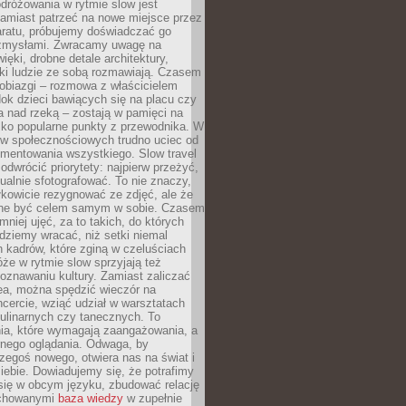
dróżowania w rytmie slow jest
amiast patrzeć na nowe miejsce przez
aratu, próbujemy doświadczać go
zmysłami. Zwracamy uwagę na
ięki, drobne detale architektury,
ki ludzie ze sobą rozmawiają. Czasem
robiazgi – rozmowa z właścicielem
dok dzieci bawiących się na placu czy
 nad rzeką – zostają w pamięci na
tylko popularne punkty z przewodnika. W
w społecznościowych trudno uciec od
mentowania wszystkiego. Slow travel
odwrócić priorytety: najpierw przeżyć,
alnie sfotografować. To nie znaczy,
kowicie rezygnować ze zdjęć, ale że
ne być celem samym w sobie. Czasem
 mniej ujęć, za to takich, do których
ziemy wracać, niż setki niemal
 kadrów, które zginą w czeluściach
że w rytmie slow sprzyjają też
oznawaniu kultury. Zamiast zaliczać
ea, można spędzić wieczór na
cercie, wziąć udział w warsztatach
kulinarnych czy tanecznych. To
ia, które wymagają zaangażowania, a
ernego oglądania. Odwaga, by
egoś nowego, otwiera nas na świat i
ebie. Dowiadujemy się, że potrafimy
się w obcym języku, zbudować relację
ychowanymi
baza wiedzy
w zupełnie