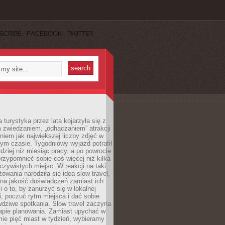
SCRIBE
FACEBOOK
TWITTER
turystyka przez lata kojarzyła się z
 zwiedzaniem, „odhaczaniem” atrakcji
ieniem jak największej liczby zdjęć w
zym czasie. Tygodniowy wyjazd potrafił
ziej niż miesiąc pracy, a po powrocie
przypomnieć sobie coś więcej niż kilka
oczywistych miejsc. W reakcji na taki
owania narodziła się idea slow travel,
 na jakość doświadczeń zamiast ich
i o to, by zanurzyć się w lokalnej
, poczuć rytm miejsca i dać sobie
dziwe spotkania. Slow travel zaczyna
tapie planowania. Zamiast upychać w
ie pięć miast w tydzień, wybieramy