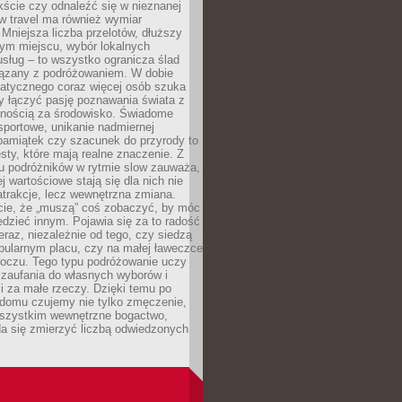
ście czy odnaleźć się w nieznanej
ow travel ma również wymiar
 Mniejsza liczba przelotów, dłuższy
nym miejscu, wybór lokalnych
usług – to wszystko ogranicza ślad
ązany z podróżowaniem. W dobie
matycznego coraz więcej osób szuka
y łączyć pasję poznawania świata z
lnością za środowisko. Świadome
sportowe, unikanie nadmiernej
pamiątek czy szacunek do przyrody to
sty, które mają realne znaczenie. Z
u podróżników w rytmie slow zauważa,
j wartościowe stają się dla nich nie
trakcje, lecz wewnętrzna zmiana.
cie, że „muszą” coś zobaczyć, by móc
dzieć innym. Pojawia się za to radość
teraz, niezależnie od tego, czy siedzą
pularnym placu, czy na małej ławeczce
boczu. Tego typu podróżowanie uczy
, zaufania do własnych wyborów i
 za małe rzeczy. Dzięki temu po
 domu czujemy nie tylko zmęczenie,
wszystkim wewnętrzne bogactwo,
da się zmierzyć liczbą odwiedzonych