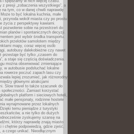
a i spędzamy w nich więcej czasu.
z presji „zobaczenia wszystkiego”, a
 na tym, co w danej chwili naprawdę
 Może to być lokalna kuchnia, małe
ki, przyroda wokół miasta czy po prostu
 życia z perspektywy kawiarni.
t pozwolenie sobie na przestrzeń do
mian planów i spontanicznych decyzji.
mentem jest wybór środka transportu.
bkich przelotów samolotem między
nktami mapy, coraz więcej osób
ągi, autobusy dalekobieżne czy nawet
ż przestaje być tylko „czasem do
”, a staje się częścią doświadczenia.
ągu można obserwować zmieniające
zy, w autobusie podsłuchać lokalne
na rowerze poczuć zapach lasu czy
zwala lepiej zrozumieć, jak różnorodny
omiędzy głównymi atrakcjami
i. Slow travel to także szacunek do
 społeczności. Zamiast korzystać
globalnych platform i sieciowych hoteli,
ać małe pensjonaty, rodzinne hostele
nia wynajmowane przez lokalnych
Dzięki temu pieniądze z turystyki
mieszkańców, a nie tylko do dużych
 Jednocześnie zyskujemy szansę na
udźmi, którzy naprawdę znają miasto
 i chętnie podpowiedzą, gdzie zjeść,
, a czego unikać. Nieodłącznym