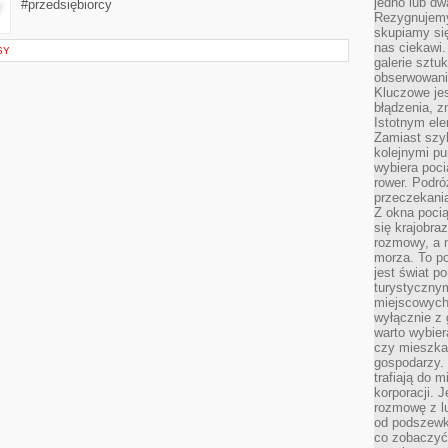
jedno lub dw
#przedsiębiorcy
Rezygnujemy 
skupiamy się
nas ciekawi.
SY
galerie sztu
obserwowanie
Kluczowe jes
błądzenia, z
Istotnym ele
Zamiast szy
kolejnymi pu
wybiera poci
rower. Podró
przeczekania
Z okna poci
się krajobra
rozmowy, a 
morza. To po
jest świat p
turystycznym
miejscowych
wyłącznie z 
warto wybier
czy mieszka
gospodarzy. 
trafiają do 
korporacji.
rozmowę z l
od podszewki
co zobaczyć