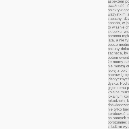
aspektem po
uważność. Z
obiektyw ap
wszystkimi 
zapachy, dźw
sposób, w ja
to właśnie d
sklepiku, wi
poranna mgła
lata, a nie 
epoce medió
pokusy doku
zachęca, by 
potem ewentu
że mamy cał
nie muszą o
lepiej zrobić
naprawdę będ
identycznych
dysku. Podró
głębszemu p
kolejne muz
lokalnym kon
rękodzieła, 
doświadczen
nie tylko bi
spróbować cz
na samych si
porozumieć 
z ludźmi w