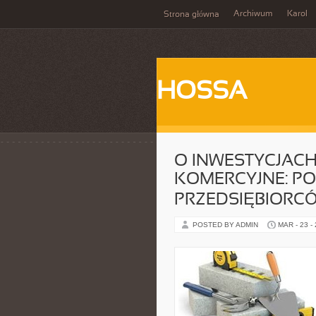
Archiwum
Karol
Strona główna
HOSSA
O INWESTYCJAC
KOMERCYJNE: P
PRZEDSIĘBIORC
POSTED BY ADMIN
MAR - 23 -