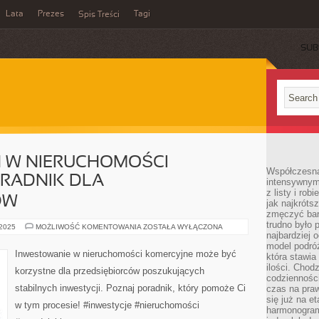
Lata
Prezes
Tagi
Spis Treści
SUB
H W NIERUCHOMOŚCI
Współczesna 
ORADNIK DLA
intensywnym
z listy i rob
ÓW
jak najkróts
zmęczyć bard
trudno było 
O
 2025
MOŻLIWOŚĆ KOMENTOWANIA
ZOSTAŁA WYŁĄCZONA
INWESTYCJACH
najbardziej 
W
model podróż
NIERUCHOMOŚCI
Inwestowanie w nieruchomości komercyjne może być
która stawia
KOMERCYJNE:
PORADNIK
ilości. Chodz
korzystne dla przedsiębiorców poszukujących
DLA
codzienności
PRZEDSIĘBIORCÓW
stabilnych inwestycji. Poznaj poradnik, który pomoże Ci
czas na praw
się już na e
w tym procesie! #inwestycje #nieruchomości
harmonogram