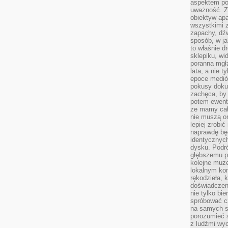
aspektem po
uważność. Z
obiektyw ap
wszystkimi 
zapachy, dźw
sposób, w ja
to właśnie d
sklepiku, wi
poranna mgła
lata, a nie 
epoce medió
pokusy doku
zachęca, by 
potem ewentu
że mamy cał
nie muszą o
lepiej zrobić
naprawdę będ
identycznych
dysku. Podró
głębszemu p
kolejne muz
lokalnym kon
rękodzieła, 
doświadczen
nie tylko bi
spróbować cz
na samych si
porozumieć 
z ludźmi w