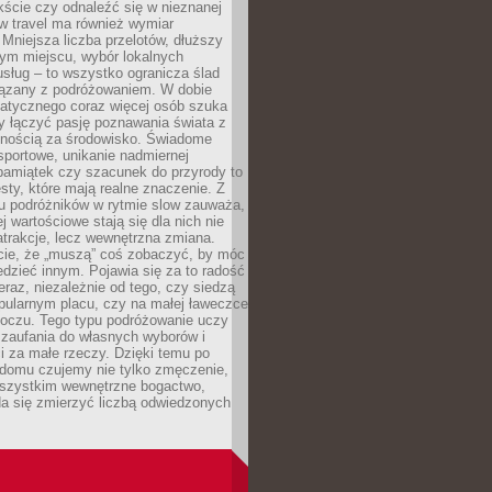
ście czy odnaleźć się w nieznanej
ow travel ma również wymiar
 Mniejsza liczba przelotów, dłuższy
nym miejscu, wybór lokalnych
usług – to wszystko ogranicza ślad
ązany z podróżowaniem. W dobie
matycznego coraz więcej osób szuka
y łączyć pasję poznawania świata z
lnością za środowisko. Świadome
sportowe, unikanie nadmiernej
pamiątek czy szacunek do przyrody to
sty, które mają realne znaczenie. Z
u podróżników w rytmie slow zauważa,
j wartościowe stają się dla nich nie
trakcje, lecz wewnętrzna zmiana.
cie, że „muszą” coś zobaczyć, by móc
dzieć innym. Pojawia się za to radość
teraz, niezależnie od tego, czy siedzą
pularnym placu, czy na małej ławeczce
boczu. Tego typu podróżowanie uczy
, zaufania do własnych wyborów i
 za małe rzeczy. Dzięki temu po
 domu czujemy nie tylko zmęczenie,
wszystkim wewnętrzne bogactwo,
da się zmierzyć liczbą odwiedzonych