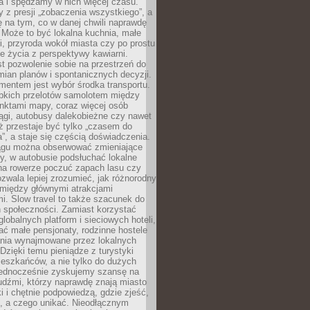
a i spędzamy w nich więcej czasu.
z presji „zobaczenia wszystkiego”, a
 na tym, co w danej chwili naprawdę
 Może to być lokalna kuchnia, małe
ki, przyroda wokół miasta czy po prostu
 życia z perspektywy kawiarni.
t pozwolenie sobie na przestrzeń do
mian planów i spontanicznych decyzji.
mentem jest wybór środka transportu.
bkich przelotów samolotem między
nktami mapy, coraz więcej osób
ągi, autobusy dalekobieżne czy nawet
ż przestaje być tylko „czasem do
”, a staje się częścią doświadczenia.
ągu można obserwować zmieniające
zy, w autobusie podsłuchać lokalne
na rowerze poczuć zapach lasu czy
zwala lepiej zrozumieć, jak różnorodny
omiędzy głównymi atrakcjami
i. Slow travel to także szacunek do
 społeczności. Zamiast korzystać
globalnych platform i sieciowych hoteli,
ać małe pensjonaty, rodzinne hostele
nia wynajmowane przez lokalnych
Dzięki temu pieniądze z turystyki
mieszkańców, a nie tylko do dużych
 Jednocześnie zyskujemy szansę na
udźmi, którzy naprawdę znają miasto
 i chętnie podpowiedzą, gdzie zjeść,
, a czego unikać. Nieodłącznym