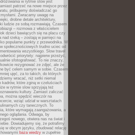
dróżowania w rytmie slow jest
amiast patrzeć na nowe miejsce przez
aratu, próbujemy doświadczać go
zmysłami. Zwracamy uwagę na
ięki, drobne detale architektury,
ki ludzie ze sobą rozmawiają. Czasem
robiazgi – rozmowa z właścicielem
dok dzieci bawiących się na placu czy
 nad rzeką – zostają w pamięci na
tylko popularne punkty z przewodnika. W
w społecznościowych trudno uciec od
mentowania wszystkiego. Slow travel
odwrócić priorytety: najpierw przeżyć,
alnie sfotografować. To nie znaczy,
kowicie rezygnować ze zdjęć, ale że
ne być celem samym w sobie. Czasem
 mniej ujęć, za to takich, do których
ziemy wracać, niż setki niemal
 kadrów, które zginą w czeluściach
że w rytmie slow sprzyjają też
oznawaniu kultury. Zamiast zaliczać
ea, można spędzić wieczór na
cercie, wziąć udział w warsztatach
kulinarnych czy tanecznych. To
ia, które wymagają zaangażowania, a
ernego oglądania. Odwaga, by
egoś nowego, otwiera nas na świat i
ebie. Dowiadujemy się, że potrafimy
się w obcym języku, zbudować relację
ychowanymi
baza wiedzy
w zupełnie