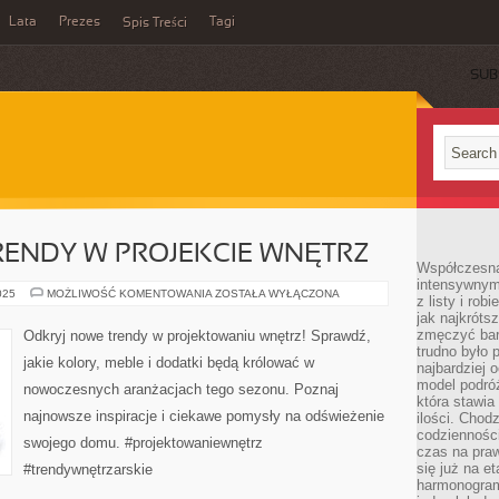
Lata
Prezes
Tagi
Spis Treści
SUB
RENDY W PROJEKCIE WNĘTRZ
Współczesna 
intensywnym
ODKRYJ
025
MOŻLIWOŚĆ KOMENTOWANIA
ZOSTAŁA WYŁĄCZONA
z listy i rob
NOWE
jak najkróts
TRENDY
W
zmęczyć bard
Odkryj nowe trendy w projektowaniu wnętrz! Sprawdź,
PROJEKCIE
trudno było 
WNĘTRZ
jakie kolory, meble i dodatki będą królować w
najbardziej 
model podróż
nowoczesnych aranżacjach tego sezonu. Poznaj
która stawia
najnowsze inspiracje i ciekawe pomysły na odświeżenie
ilości. Chodz
codzienności
swojego domu. #projektowaniewnętrz
czas na praw
się już na e
#trendywnętrzarskie
harmonogram