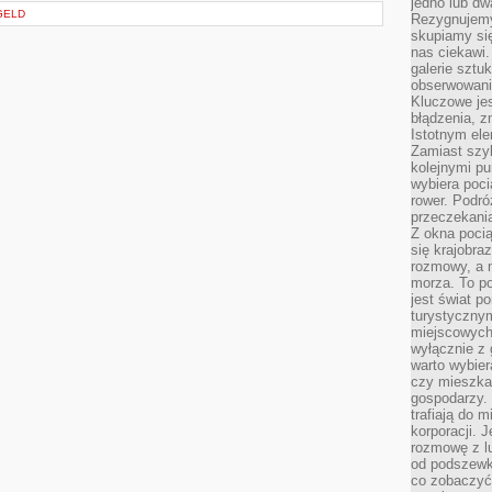
jedno lub dw
GELD
Rezygnujemy 
skupiamy się
nas ciekawi.
galerie sztu
obserwowanie
Kluczowe jes
błądzenia, z
Istotnym ele
Zamiast szy
kolejnymi pu
wybiera poci
rower. Podró
przeczekania
Z okna poci
się krajobra
rozmowy, a 
morza. To po
jest świat p
turystycznym
miejscowych
wyłącznie z 
warto wybier
czy mieszka
gospodarzy. 
trafiają do 
korporacji.
rozmowę z l
od podszewki
co zobaczyć