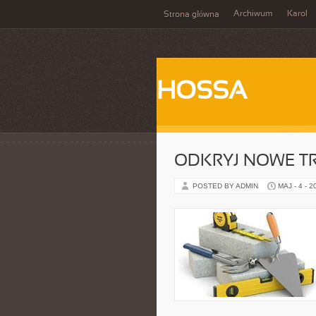
Archiwum
Karol
Strona główna
HOSSA
ODKRYJ NOWE T
POSTED BY ADMIN
MAJ - 4 - 2