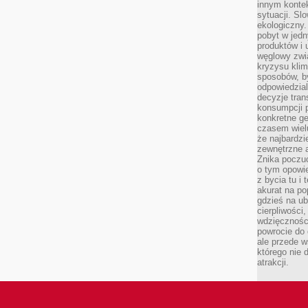
innym kontek
sytuacji. Sl
ekologiczny.
pobyt w jed
produktów i 
węglowy zwi
kryzysu kli
sposobów, b
odpowiedzia
decyzje tran
konsumpcji 
konkretne ge
czasem wiel
że najbardzie
zewnętrzne a
Znika poczu
o tym opowie
z bycia tu i 
akurat na po
gdzieś na u
cierpliwości
wdzięczności
powrocie do
ale przede 
którego nie 
atrakcji.