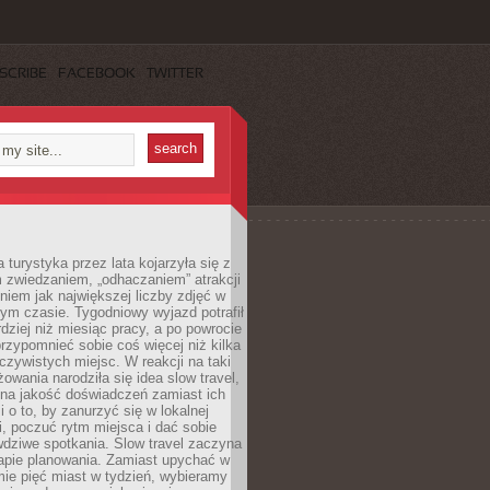
SCRIBE
FACEBOOK
TWITTER
turystyka przez lata kojarzyła się z
 zwiedzaniem, „odhaczaniem” atrakcji
ieniem jak największej liczby zdjęć w
zym czasie. Tygodniowy wyjazd potrafił
ziej niż miesiąc pracy, a po powrocie
przypomnieć sobie coś więcej niż kilka
oczywistych miejsc. W reakcji na taki
owania narodziła się idea slow travel,
 na jakość doświadczeń zamiast ich
i o to, by zanurzyć się w lokalnej
, poczuć rytm miejsca i dać sobie
dziwe spotkania. Slow travel zaczyna
tapie planowania. Zamiast upychać w
ie pięć miast w tydzień, wybieramy