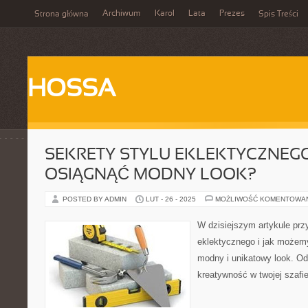
Archiwum
Karol
Lata
Prezes
Strona główna
Spis Treści
HOSSA
SEKRETY STYLU EKLEKTYCZNEGO
OSIĄGNĄĆ MODNY LOOK?
POSTED BY ADMIN
LUT - 26 - 2025
MOŻLIWOŚĆ KOMENTOWA
W dzisiejszym artykule prz
eklektycznego i jak możem
modny i unikatowy look. Od
kreatywność w twojej szafi