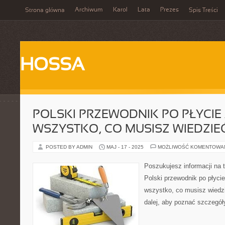
Archiwum
Karol
Lata
Prezes
Strona główna
Spis Treści
HOSSA
POLSKI PRZEWODNIK PO PŁYCIE
WSZYSTKO, CO MUSISZ WIEDZIE
POSTED BY ADMIN
MAJ - 17 - 2025
MOŻLIWOŚĆ KOMENTOWA
Poszukujesz informacji na 
Polski przewodnik po płycie
wszystko, co musisz wiedzi
dalej, aby poznać szczegół