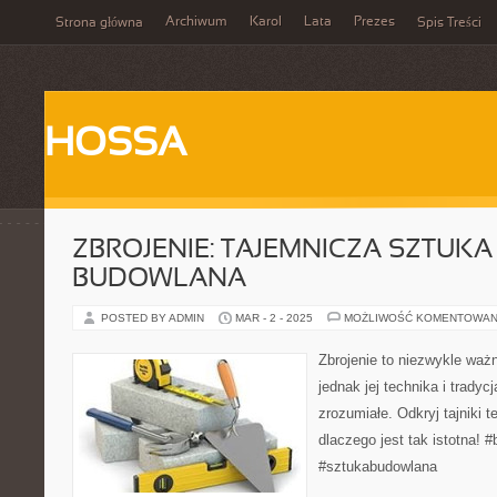
Archiwum
Karol
Lata
Prezes
Strona główna
Spis Treści
HOSSA
ZBROJENIE: TAJEMNICZA SZTUKA
BUDOWLANA
POSTED BY ADMIN
MAR - 2 - 2025
MOŻLIWOŚĆ KOMENTOWAN
Zbrojenie to niezwykle waż
jednak jej technika i tradyc
zrozumiałe. Odkryj tajniki te
dlaczego jest tak istotna! 
#sztukabudowlana