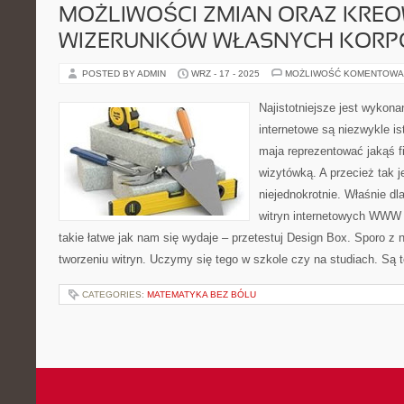
MOŻLIWOŚCI ZMIAN ORAZ KRE
WIZERUNKÓW WŁASNYCH KORPO
POSTED BY ADMIN
WRZ - 17 - 2025
MOŻLIWOŚĆ KOMENTOWA
Najistotniejsze jest wykon
internetowe są niezwykle is
maja reprezentować jakąś fi
wizytówką. A przecież tak j
niejednokrotnie. Właśnie dl
witryn internetowych WWW 
takie łatwe jak nam się wydaje – przetestuj Design Box. Sporo z 
tworzeniu witryn. Uczymy się tego w szkole czy na studiach. Są 
CATEGORIES:
MATEMATYKA BEZ BÓLU