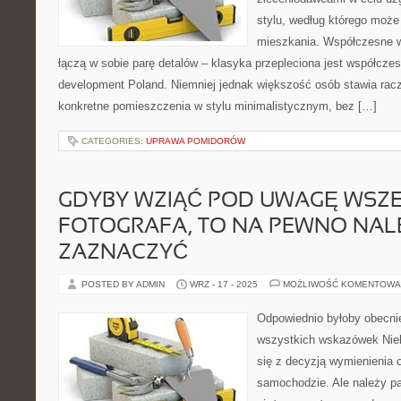
stylu, według którego moż
mieszkania. Współczesne wn
łączą w sobie parę detalów – klasyka przepleciona jest współcz
development Poland. Niemniej jednak większość osób stawia racz
konkretne pomieszczenia w stylu minimalistycznym, bez […]
CATEGORIES:
UPRAWA POMIDORÓW
GDYBY WZIĄĆ POD UWAGĘ WSZ
FOTOGRAFA, TO NA PEWNO NAL
ZAZNACZYĆ
POSTED BY ADMIN
WRZ - 17 - 2025
MOŻLIWOŚĆ KOMENTOWA
Odpowiednio byłoby obecni
wszystkich wskazówek Nie
się z decyzją wymienienia
samochodzie. Ale należy p