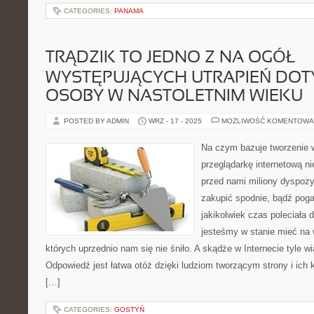
CATEGORIES:
PANAMA
TRĄDZIK TO JEDNO Z NA OGÓŁ
WYSTĘPUJĄCYCH UTRAPIEŃ DO
OSOBY W NASTOLETNIM WIEKU
POSTED BY ADMIN
WRZ - 17 - 2025
MOŻLIWOŚĆ KOMENTOWA
Na czym bazuje tworzenie 
przeglądarkę internetową ni
przed nami miliony dyspozy
zakupić spodnie, bądź poga
jakikolwiek czas poleciała 
jesteśmy w stanie mieć na w
których uprzednio nam się nie śniło. A skądże w Internecie tyle w
Odpowiedź jest łatwa otóż dzięki ludziom tworzącym strony i ic
[…]
CATEGORIES:
GOSTYŃ