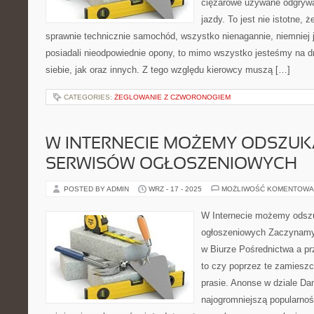
ciężarowe używane odgrywa
jazdy. To jest nie istotne, 
sprawnie technicznie samochód, wszystko nienagannie, niemniej
posiadali nieodpowiednie opony, to mimo wszystko jesteśmy na d
siebie, jak oraz innych. Z tego względu kierowcy muszą […]
CATEGORIES:
ŻEGLOWANIE Z CZWORONOGIEM
W INTERNECIE MOŻEMY ODSZUK
SERWISÓW OGŁOSZENIOWYCH
POSTED BY ADMIN
WRZ - 17 - 2025
MOŻLIWOŚĆ KOMENTOWA
W Internecie możemy odszu
ogłoszeniowych Zaczynamy 
w Biurze Pośrednictwa a pr
to czy poprzez te zamieszc
prasie. Anonse w dziale D
najogromniejszą popularnośc