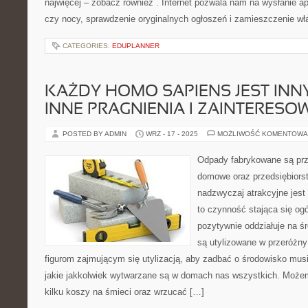
najwięcej – zobacz również . Internet pozwala nam na wysłanie apl
czy nocy, sprawdzenie oryginalnych ogłoszeń i zamieszczenie wł
CATEGORIES:
EDUPLANNER
KAŻDY HOMO SAPIENS JEST INN
INNE PRAGNIENIA I ZAINTERESO
POSTED BY ADMIN
WRZ - 17 - 2025
MOŻLIWOŚĆ KOMENTOWA
Odpady fabrykowane są prz
domowe oraz przedsiębiors
nadzwyczaj atrakcyjne jest
to czynność stająca się ogó
pozytywnie oddziałuje na ś
są utylizowane w przeróżny
figurom zajmującym się utylizacją, aby zadbać o środowisko mu
jakie jakkolwiek wytwarzane są w domach nas wszystkich. Moż
kilku koszy na śmieci oraz wrzucać […]