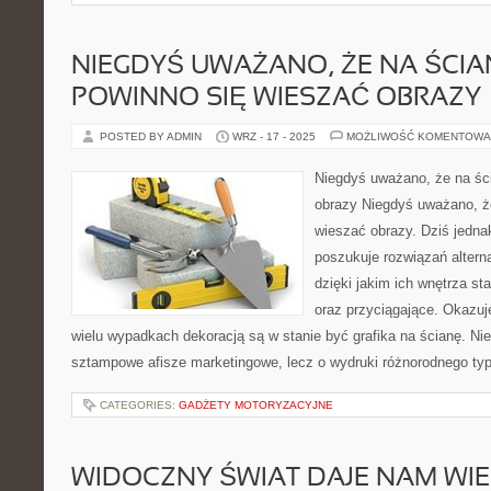
NIEGDYŚ UWAŻANO, ŻE NA ŚCI
POWINNO SIĘ WIESZAĆ OBRAZY
POSTED BY ADMIN
WRZ - 17 - 2025
MOŻLIWOŚĆ KOMENTOWA
Niegdyś uważano, że na śc
obrazy Niegdyś uważano, ż
wieszać obrazy. Dziś jednak
poszukuje rozwiązań alterna
dzięki jakim ich wnętrza st
oraz przyciągające. Okazuj
wielu wypadkach dekoracją są w stanie być grafika na ścianę. Nie
sztampowe afisze marketingowe, lecz o wydruki różnorodnego typu
CATEGORIES:
GADŻETY MOTORYZACYJNE
WIDOCZNY ŚWIAT DAJE NAM WIE