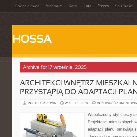
Archiwum
Karol
Lata
Prezes
Strona główna
Spis Treści
HOSSA
Archive for 17 września, 2025
ARCHITEKCI WNĘTRZ MIESZKAL
PRZYSTĄPIĄ DO ADAPTACJI PLA
POSTED BY ADMIN
WRZ - 17 - 2025
MOŻLIWOŚĆ KOMENTOWA
Współczesny styl cieszy si
Projektanci mieszkalnych w
adaptacji planu, omawiają s
zleceniodawcami w celu uzgo