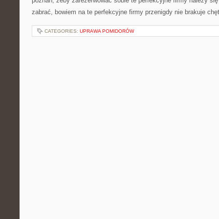
poznań, żeby zarezerwować sobie te perfekcyjne firmy należy się 
zabrać, bowiem na te perfekcyjne firmy przenigdy nie brakuje chę
CATEGORIES:
UPRAWA POMIDORÓW