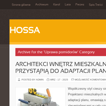
Archiwum
Karol
Lata
Prezes
Strona główna
Spis Treści
HOSSA
Archive for the ‘Uprawa pomidorów’ Category
ARCHITEKCI WNĘTRZ MIESZKAL
PRZYSTĄPIĄ DO ADAPTACJI PLA
POSTED BY ADMIN
WRZ - 17 - 2025
MOŻLIWOŚĆ KOMENTOWA
Współczesny styl cieszy si
Projektanci mieszkalnych w
adaptacji planu, omawiają s
zleceniodawcami w celu uzgo