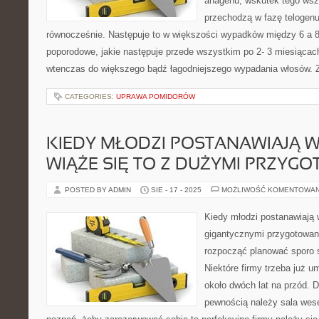
anagenu, wskutek tego wsz
przechodzą w fazę telogen
równocześnie. Następuje to w większości wypadków między 6 a 8
poporodowe, jakie następuje przede wszystkim po 2- 3 miesiącac
wtenczas do większego bądź łagodniejszego wypadania włosów. Z
CATEGORIES:
UPRAWA POMIDORÓW
KIEDY MŁODZI POSTANAWIAJĄ W
WIĄŻE SIĘ TO Z DUŻYMI PRZYG
POSTED BY ADMIN
SIE - 17 - 2025
MOŻLIWOŚĆ KOMENTOWA
Kiedy młodzi postanawiają 
gigantycznymi przygotowan
rozpocząć planować sporo 
Niektóre firmy trzeba już u
około dwóch lat na przód. D
pewnością należy sala wesel