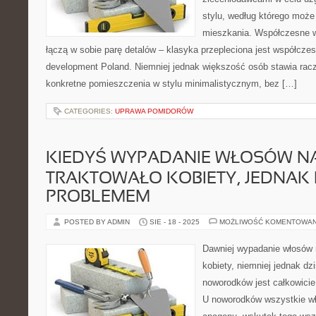
stylu, według którego moż
mieszkania. Współczesne wn
łączą w sobie parę detalów – klasyka przepleciona jest współcz
development Poland. Niemniej jednak większość osób stawia racz
konkretne pomieszczenia w stylu minimalistycznym, bez […]
CATEGORIES:
UPRAWA POMIDORÓW
KIEDYŚ WYPADANIE WŁOSÓW NA
TRAKTOWAŁO KOBIETY, JEDNAK D
PROBLEMEM
POSTED BY ADMIN
SIE - 18 - 2025
MOŻLIWOŚĆ KOMENTOWA
Dawniej wypadanie włosów n
kobiety, niemniej jednak dz
noworodków jest całkowici
U noworodków wszystkie wł