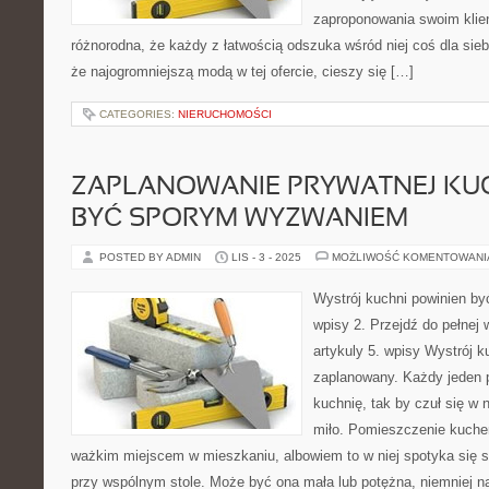
zaproponowania swoim klient
różnorodna, że każdy z łatwością odszuka wśród niej coś dla sieb
że najogromniejszą modą w tej ofercie, cieszy się […]
CATEGORIES:
NIERUCHOMOŚCI
ZAPLANOWANIE PRYWATNEJ KUC
BYĆ SPORYM WYZWANIEM
POSTED BY ADMIN
LIS - 3 - 2025
MOŻLIWOŚĆ KOMENTOWAN
Wystrój kuchni powinien być
wpisy 2. Przejdź do pełnej w
artykuly 5. wpisy Wystrój k
zaplanowany. Każdy jeden 
kuchnię, tak by czuł się w 
miło. Pomieszczenie kuchen
ważkim miejscem w mieszkaniu, albowiem to w niej spotyka się st
przy wspólnym stole. Może być ona mała lub potężna, niemniej n