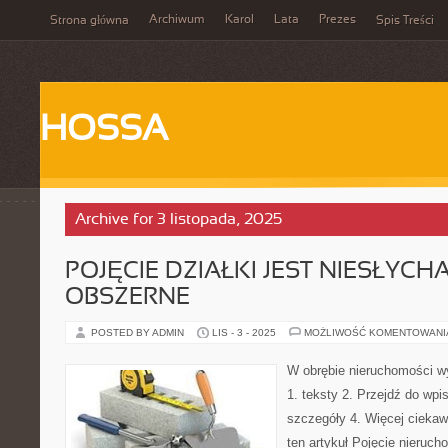
Archiwum
Karol
Lata
Prezes
Strona główna
Spis Treści
HOSSA
Archive for 3 listopada, 2025
POJĘCIE DZIAŁKI JEST NIESŁYCH
OBSZERNE
POSTED BY ADMIN
LIS - 3 - 2025
MOŻLIWOŚĆ KOMENTOWAN
W obrębie nieruchomości w
1. teksty 2. Przejdź do wpi
szczegóły 4. Więcej ciekawy
ten artykuł Pojęcie nieruch