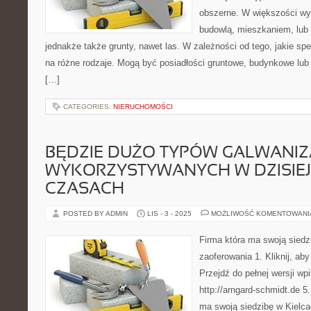
obszerne. W większości wy
budowlą, mieszkaniem, lub 
jednakże także grunty, nawet las. W zależności od tego, jakie speł
na różne rodzaje. Mogą być posiadłości gruntowe, budynkowe lub
[…]
CATEGORIES:
NIERUCHOMOŚCI
BĘDZIE DUŻO TYPÓW GALWANIZ
WYKORZYSTYWANYCH W DZISIE
CZASACH
POSTED BY ADMIN
LIS - 3 - 2025
MOŻLIWOŚĆ KOMENTOWAN
Firma która ma swoją siedz
zaoferowania 1. Kliknij, ab
Przejdź do pełnej wersji wp
http://arngard-schmidt.de 5.
ma swoją siedzibę w Kielc