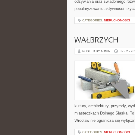
odżywiania oraz świadomego rozwij
popularyzowaniu aktywności fizyc
CATEGORIES:
NIERUCHOMOŚCI
WAŁBRZYCH
POSTED BY ADMIN
LIP - 2 - 2
kultury, architektury, przyrody, w
miasteczkach Dolnego Śląska. To 
Wrocław nie ogranicza się wyłączni
CATEGORIES:
NIERUCHOMOŚCI