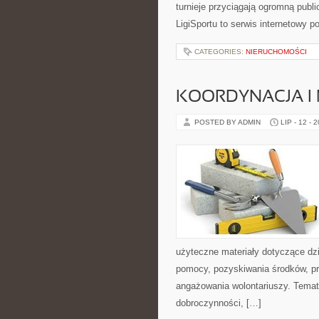
turnieje przyciągają ogromną publ
LigiSportu to serwis internetowy
CATEGORIES:
NIERUCHOMOŚCI
KOORDYNACJA I
POSTED BY ADMIN
LIP - 12 - 
użyteczne materiały dotyczące dzi
pomocy, pozyskiwania środków, pr
angażowania wolontariuszy. Temat
dobroczynności, […]