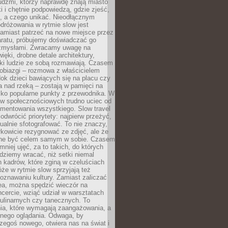
udźmi, którzy naprawdę znają miasto
 i chętnie podpowiedzą, gdzie zjeść,
, a czego unikać. Nieodłącznym
dróżowania w rytmie slow jest
amiast patrzeć na nowe miejsce przez
aratu, próbujemy doświadczać go
zmysłami. Zwracamy uwagę na
ięki, drobne detale architektury,
ki ludzie ze sobą rozmawiają. Czasem
robiazgi – rozmowa z właścicielem
dok dzieci bawiących się na placu czy
 nad rzeką – zostają w pamięci na
tylko popularne punkty z przewodnika. W
w społecznościowych trudno uciec od
mentowania wszystkiego. Slow travel
odwrócić priorytety: najpierw przeżyć,
alnie sfotografować. To nie znaczy,
kowicie rezygnować ze zdjęć, ale że
ne być celem samym w sobie. Czasem
 mniej ujęć, za to takich, do których
ziemy wracać, niż setki niemal
 kadrów, które zginą w czeluściach
że w rytmie slow sprzyjają też
oznawaniu kultury. Zamiast zaliczać
ea, można spędzić wieczór na
cercie, wziąć udział w warsztatach
kulinarnych czy tanecznych. To
ia, które wymagają zaangażowania, a
ernego oglądania. Odwaga, by
egoś nowego, otwiera nas na świat i