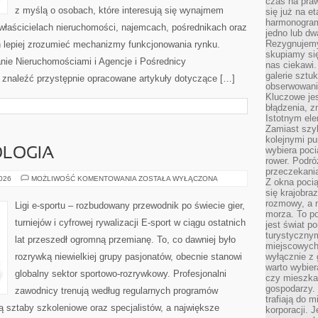
czas na praw
z myślą o osobach, które interesują się wynajmem
się już na e
harmonogram
, właścicielach nieruchomości, najemcach, pośrednikach oraz
jedno lub dw
Rezygnujemy 
 lepiej zrozumieć mechanizmy funkcjonowania rynku.
skupiamy się
ie Nieruchomościami i Agencje i Pośrednicy
nas ciekawi.
galerie sztu
znaleźć przystępnie opracowane artykuły dotyczące […]
obserwowanie
Kluczowe jes
błądzenia, z
Istotnym ele
Zamiast szy
kolejnymi pu
wybiera poci
OLOGIA
rower. Podró
przeczekania
SPRZĘT
2026
MOŻLIWOŚĆ KOMENTOWANIA
ZOSTAŁA WYŁĄCZONA
Z okna poci
I
się krajobra
TECHNOLOGIA
rozmowy, a 
Ligi e-sportu – rozbudowany przewodnik po świecie gier,
morza. To po
turniejów i cyfrowej rywalizacji E-sport w ciągu ostatnich
jest świat p
turystycznym
lat przeszedł ogromną przemianę. To, co dawniej było
miejscowych
rozrywką niewielkiej grupy pasjonatów, obecnie stanowi
wyłącznie z 
warto wybier
globalny sektor sportowo-rozrywkowy. Profesjonalni
czy mieszka
gospodarzy. 
zawodnicy trenują według regularnych programów
trafiają do 
ą sztaby szkoleniowe oraz specjalistów, a największe
korporacji.