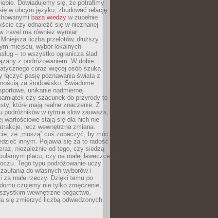
ebie. Dowiadujemy się, że potrafimy
się w obcym języku, zbudować relację
ychowanymi
baza wiedzy
w zupełnie
ście czy odnaleźć się w nieznanej
ow travel ma również wymiar
 Mniejsza liczba przelotów, dłuższy
nym miejscu, wybór lokalnych
usług – to wszystko ogranicza ślad
ązany z podróżowaniem. W dobie
matycznego coraz więcej osób szuka
y łączyć pasję poznawania świata z
lnością za środowisko. Świadome
sportowe, unikanie nadmiernej
pamiątek czy szacunek do przyrody to
sty, które mają realne znaczenie. Z
u podróżników w rytmie slow zauważa,
j wartościowe stają się dla nich nie
trakcje, lecz wewnętrzna zmiana.
cie, że „muszą” coś zobaczyć, by móc
dzieć innym. Pojawia się za to radość
teraz, niezależnie od tego, czy siedzą
pularnym placu, czy na małej ławeczce
boczu. Tego typu podróżowanie uczy
, zaufania do własnych wyborów i
 za małe rzeczy. Dzięki temu po
 domu czujemy nie tylko zmęczenie,
wszystkim wewnętrzne bogactwo,
da się zmierzyć liczbą odwiedzonych