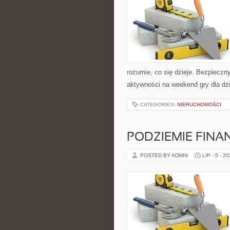
rozumie, co się dzieje. Bezpieczn
aktywności na weekend gry dla dz
CATEGORIES:
NIERUCHOMOŚCI
PODZIEMIE FIN
POSTED BY ADMIN
LIP - 5 - 2