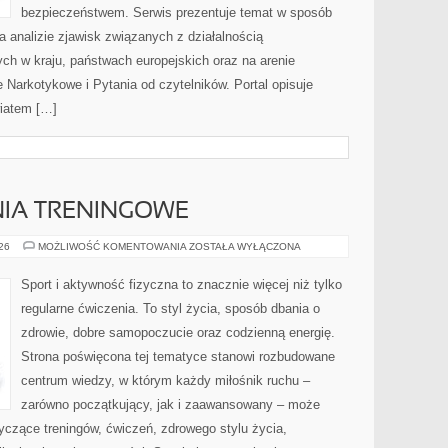
bezpieczeństwem. Serwis prezentuje temat w sposób
a analizie zjawisk związanych z działalnością
ch w kraju, państwach europejskich oraz na arenie
Narkotykowe i Pytania od czytelników. Portal opisuje
wiatem […]
NIA TRENINGOWE
PLANY
026
MOŻLIWOŚĆ KOMENTOWANIA
ZOSTAŁA WYŁĄCZONA
I
WYZWANIA
TRENINGOWE
Sport i aktywność fizyczna to znacznie więcej niż tylko
regularne ćwiczenia. To styl życia, sposób dbania o
zdrowie, dobre samopoczucie oraz codzienną energię.
Strona poświęcona tej tematyce stanowi rozbudowane
centrum wiedzy, w którym każdy miłośnik ruchu –
zarówno początkujący, jak i zaawansowany – może
yczące treningów, ćwiczeń, zdrowego stylu życia,