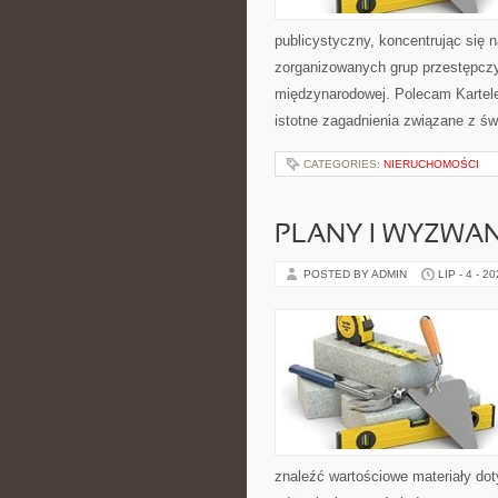
publicystyczny, koncentrując się n
zorganizowanych grup przestępczy
międzynarodowej. Polecam Kartele 
istotne zagadnienia związane z ś
CATEGORIES:
NIERUCHOMOŚCI
PLANY I WYZWA
POSTED BY ADMIN
LIP - 4 - 2
znaleźć wartościowe materiały dot