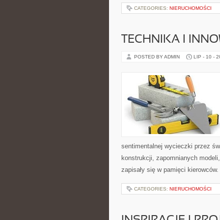
CATEGORIES:
NIERUCHOMOŚCI
TECHNIKA I INN
POSTED BY ADMIN
LIP - 10 - 
sentimentalnej wycieczki przez ś
konstrukcji, zapomnianych modeli
zapisały się w pamięci kierowców.
CATEGORIES:
NIERUCHOMOŚCI