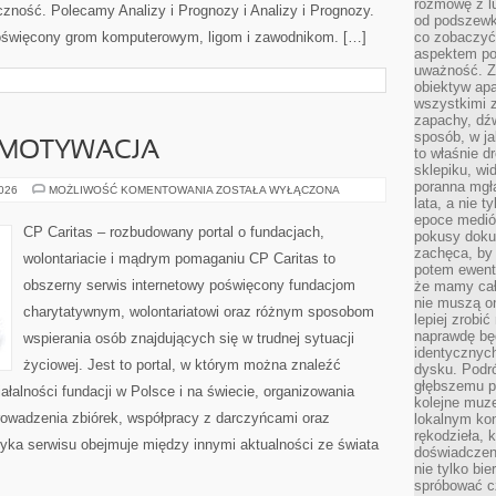
rozmowę z l
iczność. Polecamy Analizy i Prognozy i Analizy i Prognozy.
od podszewki
 poświęcony grom komputerowym, ligom i zawodnikom. […]
co zobaczyć
aspektem po
uważność. Z
obiektyw ap
wszystkimi 
zapachy, dźw
sposób, w ja
 MOTYWACJA
to właśnie d
sklepiku, wi
poranna mgła
KOORDYNACJA
2026
MOŻLIWOŚĆ KOMENTOWANIA
ZOSTAŁA WYŁĄCZONA
I
lata, a nie 
MOTYWACJA
epoce medió
CP Caritas – rozbudowany portal o fundacjach,
pokusy doku
zachęca, by 
wolontariacie i mądrym pomaganiu CP Caritas to
potem ewentu
obszerny serwis internetowy poświęcony fundacjom
że mamy cał
nie muszą o
charytatywnym, wolontariatowi oraz różnym sposobom
lepiej zrobić
naprawdę będ
wspierania osób znajdujących się w trudnej sytuacji
identycznych
życiowej. Jest to portal, w którym można znaleźć
dysku. Podró
głębszemu p
ałalności fundacji w Polsce i na świecie, organizowania
kolejne muz
owadzenia zbiórek, współpracy z darczyńcami oraz
lokalnym kon
rękodzieła, 
yka serwisu obejmuje między innymi aktualności ze świata
doświadczen
nie tylko bi
spróbować cz