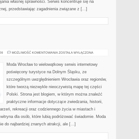
ania własnej sprawności. Serwis koncentruje się na
znej, przedstawiając zagadnienia związane z […]
WAŁBRZYCH
026
MOŻLIWOŚĆ KOMENTOWANIA
ZOSTAŁA WYŁĄCZONA
Moda Wrocław to wielowątkowy serwis internetowy
poświęcony turystyce na Dolnym Śląsku, ze
szczególnym uwzględnieniem Wrocławia oraz regionów,
które tworzą niezwykle nieoczywistą mapę tej części
Polski. Strona jest blogiem, w którym można znaleźć
praktyczne informacje dotyczące zwiedzania, historii,
ydarzeń, rekreacji oraz codziennego życia w miastach i
witryna dla osób, które lubią podróżować świadomie. Moda
e do najbardziej znanych atrakcji, ale […]