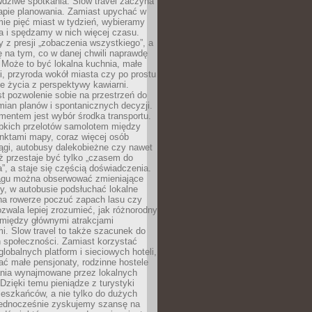
dziwe spotkania. Slow travel zaczyna
tapie planowania. Zamiast upychać w
ie pięć miast w tydzień, wybieramy
a i spędzamy w nich więcej czasu.
z presji „zobaczenia wszystkiego”, a
 na tym, co w danej chwili naprawdę
 Może to być lokalna kuchnia, małe
ki, przyroda wokół miasta czy po prostu
 życia z perspektywy kawiarni.
t pozwolenie sobie na przestrzeń do
mian planów i spontanicznych decyzji.
mentem jest wybór środka transportu.
bkich przelotów samolotem między
nktami mapy, coraz więcej osób
ągi, autobusy dalekobieżne czy nawet
ż przestaje być tylko „czasem do
”, a staje się częścią doświadczenia.
ągu można obserwować zmieniające
zy, w autobusie podsłuchać lokalne
na rowerze poczuć zapach lasu czy
zwala lepiej zrozumieć, jak różnorodny
omiędzy głównymi atrakcjami
i. Slow travel to także szacunek do
 społeczności. Zamiast korzystać
globalnych platform i sieciowych hoteli,
ać małe pensjonaty, rodzinne hostele
nia wynajmowane przez lokalnych
Dzięki temu pieniądze z turystyki
mieszkańców, a nie tylko do dużych
 Jednocześnie zyskujemy szansę na