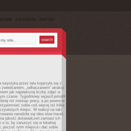
SCRIBE
FACEBOOK
TWITTER
turystyka przez lata kojarzyła się z
 zwiedzaniem, „odhaczaniem” atrakcji
ieniem jak największej liczby zdjęć w
zym czasie. Tygodniowy wyjazd potrafił
ziej niż miesiąc pracy, a po powrocie
przypomnieć sobie coś więcej niż kilka
oczywistych miejsc. W reakcji na taki
owania narodziła się idea slow travel,
 na jakość doświadczeń zamiast ich
i o to, by zanurzyć się w lokalnej
, poczuć rytm miejsca i dać sobie