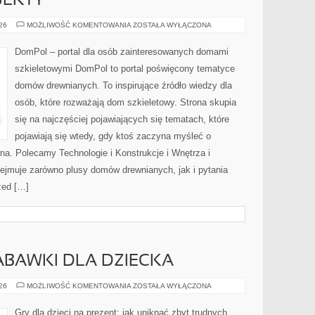
OJEKTY
INSPIRACJE
026
MOŻLIWOŚĆ KOMENTOWANIA
ZOSTAŁA WYŁĄCZONA
I
PROJEKTY
DomPol – portal dla osób zainteresowanych domami
szkieletowymi DomPol to portal poświęcony tematyce
domów drewnianych. To inspirujące źródło wiedzy dla
osób, które rozważają dom szkieletowy. Strona skupia
się na najczęściej pojawiających się tematach, które
pojawiają się wtedy, gdy ktoś zaczyna myśleć o
. Polecamy Technologie i Konstrukcje i Wnętrza i
jmuje zarówno plusy domów drewnianych, jak i pytania
zed […]
ABAWKI DLA DZIECKA
JAK
026
MOŻLIWOŚĆ KOMENTOWANIA
ZOSTAŁA WYŁĄCZONA
WYBIERAĆ
ZABAWKI
DLA
Gry dla dzieci na prezent: jak uniknąć zbyt trudnych