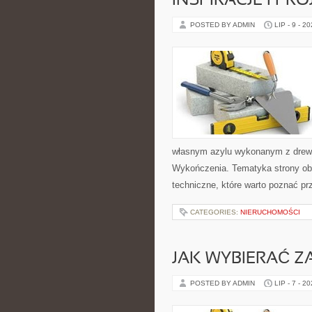
INSPIRACJE I PR
POSTED BY ADMIN
LIP - 9 - 2
własnym azylu wykonanym z drewna
Wykończenia. Tematyka strony obe
techniczne, które warto poznać pr
CATEGORIES:
NIERUCHOMOŚCI
JAK WYBIERAĆ Z
POSTED BY ADMIN
LIP - 7 - 2