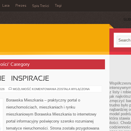
Lata
Prezes
Tagi
Spis Treści
SUB
ości’ Category
E – INSPIRACJE
Współczesna 
intensywnym
DOM
2026
MOŻLIWOŚĆ KOMENTOWANIA
ZOSTAŁA WYŁĄCZONA
z listy i rob
I
MIESZKANIE
jak najkróts
–
Borawska Mieszkania – praktyczny portal o
zmęczyć bard
INSPIRACJE
trudno było 
nieruchomościach, mieszkaniach i rynku
najbardziej 
model podróż
mieszkaniowym Borawska Mieszkania to internetowy
która stawia
portal informacyjny poświęcony szeroko rozumianej
ilości. Chodz
codzienności
tematyce nieruchomości. Strona została przygotowana