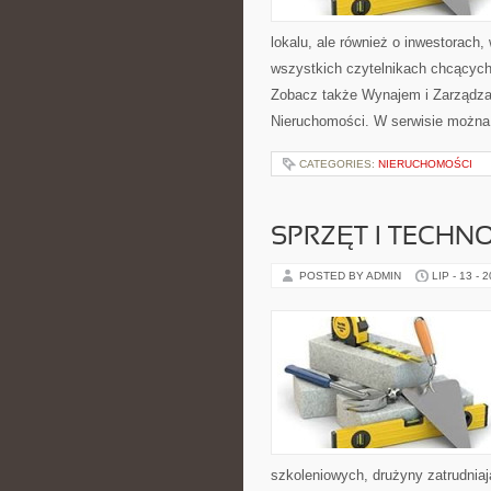
lokalu, ale również o inwestorach
wszystkich czytelnikach chcących
Zobacz także Wynajem i Zarządzan
Nieruchomości. W serwisie można 
CATEGORIES:
NIERUCHOMOŚCI
SPRZĘT I TECHN
POSTED BY ADMIN
LIP - 13 - 
szkoleniowych, drużyny zatrudniaj