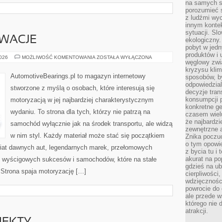
na samych si
porozumieć 
z ludźmi w
innym kontek
sytuacji. Sl
OWACJE
ekologiczny.
pobyt w jed
produktów i 
TECHNIKA
2026
MOŻLIWOŚĆ KOMENTOWANIA
ZOSTAŁA WYŁĄCZONA
węglowy zwi
I
INNOWACJE
kryzysu kli
AutomotiveBearings.pl to magazyn internetowy
sposobów, b
odpowiedzia
stworzone z myślą o osobach, które interesują się
decyzje tran
konsumpcji 
motoryzacją w jej najbardziej charakterystycznym
konkretne ge
wydaniu. To strona dla tych, którzy nie patrzą na
czasem wiel
że najbardzie
samochód wyłącznie jak na środek transportu, ale widzą
zewnętrzne a
w nim styl. Każdy materiał może stać się początkiem
Znika poczu
o tym opowie
wiat dawnych aut, legendarnych marek, przełomowych
z bycia tu i 
akurat na po
, wyścigowych sukcesów i samochodów, które na stałe
gdzieś na u
 Strona spaja motoryzację […]
cierpliwości
wdzięczności
powrocie do
ale przede 
którego nie 
atrakcji.