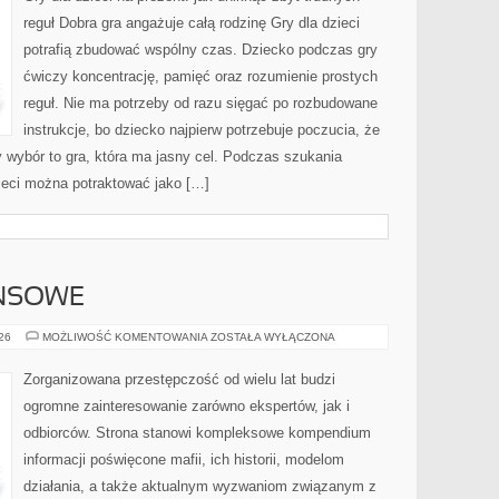
DZIECKA
reguł Dobra gra angażuje całą rodzinę Gry dla dzieci
potrafią zbudować wspólny czas. Dziecko podczas gry
ćwiczy koncentrację, pamięć oraz rozumienie prostych
reguł. Nie ma potrzeby od razu sięgać po rozbudowane
instrukcje, bo dziecko najpierw potrzebuje poczucia, że
y wybór to gra, która ma jasny cel. Podczas szukania
ieci można potraktować jako […]
ANSOWE
PODZIEMIE
026
MOŻLIWOŚĆ KOMENTOWANIA
ZOSTAŁA WYŁĄCZONA
FINANSOWE
Zorganizowana przestępczość od wielu lat budzi
ogromne zainteresowanie zarówno ekspertów, jak i
odbiorców. Strona stanowi kompleksowe kompendium
informacji poświęcone mafii, ich historii, modelom
działania, a także aktualnym wyzwaniom związanym z