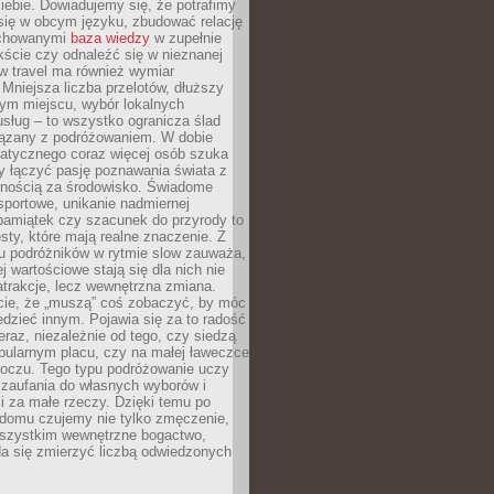
ebie. Dowiadujemy się, że potrafimy
się w obcym języku, zbudować relację
ychowanymi
baza wiedzy
w zupełnie
ście czy odnaleźć się w nieznanej
ow travel ma również wymiar
 Mniejsza liczba przelotów, dłuższy
nym miejscu, wybór lokalnych
usług – to wszystko ogranicza ślad
ązany z podróżowaniem. W dobie
matycznego coraz więcej osób szuka
y łączyć pasję poznawania świata z
lnością za środowisko. Świadome
sportowe, unikanie nadmiernej
pamiątek czy szacunek do przyrody to
sty, które mają realne znaczenie. Z
u podróżników w rytmie slow zauważa,
j wartościowe stają się dla nich nie
trakcje, lecz wewnętrzna zmiana.
cie, że „muszą” coś zobaczyć, by móc
dzieć innym. Pojawia się za to radość
teraz, niezależnie od tego, czy siedzą
pularnym placu, czy na małej ławeczce
boczu. Tego typu podróżowanie uczy
, zaufania do własnych wyborów i
 za małe rzeczy. Dzięki temu po
 domu czujemy nie tylko zmęczenie,
wszystkim wewnętrzne bogactwo,
da się zmierzyć liczbą odwiedzonych