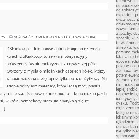
rozmowę z l
od podszewki
co zobaczyć
aspektem po
uważność. Z
obiektyw ap
wszystkimi 
zapachy, dźw
PICK-
2025
MOŻLIWOŚĆ KOMENTOWANIA
ZOSTAŁA WYŁĄCZONA
sposób, w ja
UPY
to właśnie d
sklepiku, wi
DSKrakow.pl – luksusowe auta i design na czterech
poranna mgła
kołach DSKrakow.pl to serwis motoryzacyjny
lata, a nie 
epoce medió
poświęcony światu motoryzacji z najwyższej półki,
pokusy doku
zachęca, by 
tworzony z myślą o miłośnikach czterech kółek, którzy
potem ewentu
w aucie widzą coś więcej niż tylko pojazd użytkowy. Na
że mamy cał
nie muszą o
stronie odkryjesz materiały, które łączą moc, prestiż
lepiej zrobić
ednym miejscu. Najlepszy samochód to: Ekonomiczna jazda
naprawdę będ
identycznych
eń, w której samochody premium spotykają się ze
dysku. Podró
głębszemu p
[…]
kolejne muz
lokalnym kon
rękodzieła, 
doświadczen
nie tylko bi
spróbować cz