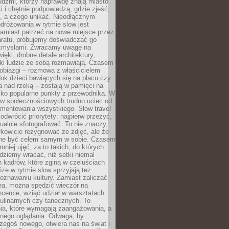
udźmi, którzy naprawdę znają miasto
 i chętnie podpowiedzą, gdzie zjeść,
, a czego unikać. Nieodłącznym
dróżowania w rytmie slow jest
amiast patrzeć na nowe miejsce przez
aratu, próbujemy doświadczać go
zmysłami. Zwracamy uwagę na
ięki, drobne detale architektury,
ki ludzie ze sobą rozmawiają. Czasem
robiazgi – rozmowa z właścicielem
dok dzieci bawiących się na placu czy
 nad rzeką – zostają w pamięci na
tylko popularne punkty z przewodnika. W
w społecznościowych trudno uciec od
mentowania wszystkiego. Slow travel
odwrócić priorytety: najpierw przeżyć,
alnie sfotografować. To nie znaczy,
kowicie rezygnować ze zdjęć, ale że
ne być celem samym w sobie. Czasem
 mniej ujęć, za to takich, do których
ziemy wracać, niż setki niemal
 kadrów, które zginą w czeluściach
że w rytmie slow sprzyjają też
oznawaniu kultury. Zamiast zaliczać
ea, można spędzić wieczór na
cercie, wziąć udział w warsztatach
kulinarnych czy tanecznych. To
ia, które wymagają zaangażowania, a
ernego oglądania. Odwaga, by
egoś nowego, otwiera nas na świat i