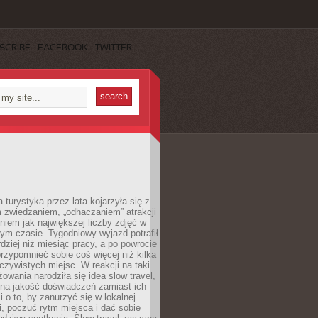
SCRIBE
FACEBOOK
TWITTER
turystyka przez lata kojarzyła się z
 zwiedzaniem, „odhaczaniem” atrakcji
ieniem jak największej liczby zdjęć w
zym czasie. Tygodniowy wyjazd potrafił
ziej niż miesiąc pracy, a po powrocie
przypomnieć sobie coś więcej niż kilka
oczywistych miejsc. W reakcji na taki
owania narodziła się idea slow travel,
 na jakość doświadczeń zamiast ich
i o to, by zanurzyć się w lokalnej
, poczuć rytm miejsca i dać sobie