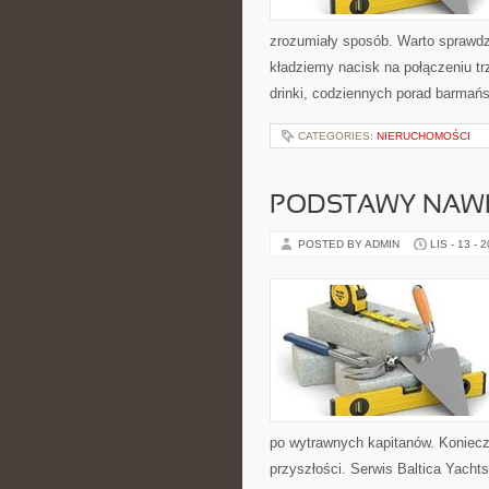
zrozumiały sposób. Warto sprawdzić
kładziemy nacisk na połączeniu t
drinki, codziennych porad barmań
CATEGORIES:
NIERUCHOMOŚCI
PODSTAWY NAWIG
POSTED BY ADMIN
LIS - 13 - 
po wytrawnych kapitanów. Konieczn
przyszłości. Serwis Baltica Yacht