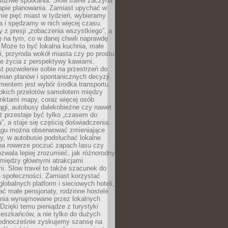
dziwe spotkania. Slow travel zaczyna
tapie planowania. Zamiast upychać w
ie pięć miast w tydzień, wybieramy
a i spędzamy w nich więcej czasu.
z presji „zobaczenia wszystkiego”, a
 na tym, co w danej chwili naprawdę
 Może to być lokalna kuchnia, małe
ki, przyroda wokół miasta czy po prostu
 życia z perspektywy kawiarni.
t pozwolenie sobie na przestrzeń do
mian planów i spontanicznych decyzji.
mentem jest wybór środka transportu.
bkich przelotów samolotem między
nktami mapy, coraz więcej osób
ągi, autobusy dalekobieżne czy nawet
ż przestaje być tylko „czasem do
”, a staje się częścią doświadczenia.
ągu można obserwować zmieniające
zy, w autobusie podsłuchać lokalne
na rowerze poczuć zapach lasu czy
zwala lepiej zrozumieć, jak różnorodny
omiędzy głównymi atrakcjami
i. Slow travel to także szacunek do
 społeczności. Zamiast korzystać
globalnych platform i sieciowych hoteli,
ać małe pensjonaty, rodzinne hostele
nia wynajmowane przez lokalnych
Dzięki temu pieniądze z turystyki
mieszkańców, a nie tylko do dużych
 Jednocześnie zyskujemy szansę na