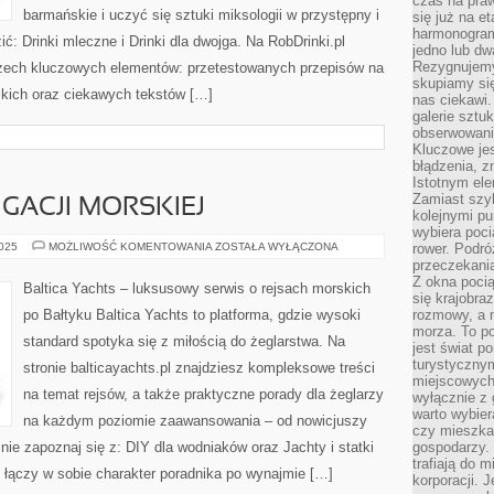
czas na praw
barmańskie i uczyć się sztuki miksologii w przystępny i
się już na e
harmonogram
: Drinki mleczne i Drinki dla dwojga. Na RobDrinki.pl
jedno lub dw
Rezygnujemy 
rzech kluczowych elementów: przetestowanych przepisów na
skupiamy się
skich oraz ciekawych tekstów […]
nas ciekawi.
galerie sztu
obserwowanie
Kluczowe jes
błądzenia, z
Istotnym ele
Zamiast szy
ACJI MORSKIEJ
kolejnymi pu
wybiera poci
PODSTAWY
2025
MOŻLIWOŚĆ KOMENTOWANIA
ZOSTAŁA WYŁĄCZONA
rower. Podró
NAWIGACJI
przeczekania
MORSKIEJ
Z okna poci
Baltica Yachts – luksusowy serwis o rejsach morskich
się krajobra
po Bałtyku Baltica Yachts to platforma, gdzie wysoki
rozmowy, a 
morza. To po
standard spotyka się z miłością do żeglarstwa. Na
jest świat p
turystycznym
stronie balticayachts.pl znajdziesz kompleksowe treści
miejscowych
na temat rejsów, a także praktyczne porady dla żeglarzy
wyłącznie z 
warto wybier
na każdym poziomie zaawansowania – od nowicjuszy
czy mieszka
ie zapoznaj się z: DIY dla wodniaków oraz Jachty i statki
gospodarzy. 
trafiają do 
s łączy w sobie charakter poradnika po wynajmie […]
korporacji.