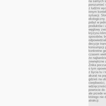
na samych si
porozumieć 
z ludźmi w
innym kontek
sytuacji. Sl
ekologiczny.
pobyt w jed
produktów i 
węglowy zwi
kryzysu kli
sposobów, b
odpowiedzia
decyzje tran
konsumpcji 
konkretne ge
czasem wiel
że najbardzie
zewnętrzne a
Znika poczu
o tym opowie
z bycia tu i 
akurat na po
gdzieś na u
cierpliwości
wdzięczności
powrocie do
ale przede 
którego nie 
atrakcji.