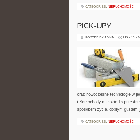
CATEGORIES:
NIERUCHOMOŚCI
PICK-UPY
POSTED BY ADMIN
LIS - 13 - 
oraz nowoczesne technologie w j
i Samochody miejskie.To przestrz
sposobem życia, dobrym gustem 
CATEGORIES:
NIERUCHOMOŚCI