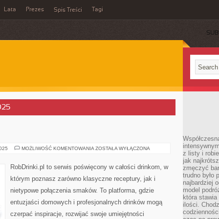
Lata
Prezes
Tagi
Spis Treści
SUB
025
Współczesna 
intensywnym
GIN
2025
MOŻLIWOŚĆ KOMENTOWANIA
ZOSTAŁA WYŁĄCZONA
z listy i rob
jak najkróts
RobDrinki.pl to serwis poświęcony w całości drinkom, w
zmęczyć bard
trudno było 
którym poznasz zarówno klasyczne receptury, jak i
najbardziej 
model podróż
nietypowe połączenia smaków. To platforma, gdzie
która stawia
entuzjaści domowych i profesjonalnych drinków mogą
ilości. Chodz
codzienności
czerpać inspiracje, rozwijać swoje umiejętności