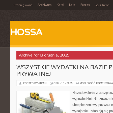
Archiwum
Karol
Lata
Prezes
Strona główna
Spis Treści
HOSSA
Archive for 13 grudnia, 2025
WSZYSTKIE WYDATKI NA BAZIE
PRYWATNEJ
POSTED BY ADMIN
GRU - 13 - 2025
MOŻLIWOŚĆ KOMENTOWA
Niezadowolenie z ubezpiec
wypowiedzieć Nie zawsze k
ubezpieczeniowy pozwala n
wydajności, zdarzają się pr