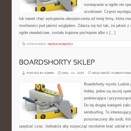
rozwiązanie w ogóle nie sp
oczekiwań. Często występuj
lub nawet chęć wykupienia ubezpieczenia od innej firmy, która m
możliwości pod jakimś względem. Zdarza się też tak, że jakieś z
ogóle niewłaściwe, zostało kupione pochopnie albo z […]
CATEGORIES:
NIERUCHOMOŚCI
BOARDSHORTY SKLEP
POSTED BY ADMIN
GRU - 13 - 2025
MOŻLIWOŚĆ KOMENTOWA
Boardshorty mystic Ludzie 
hobby, jedne są raczej spok
podniecające i przynoszące 
Do tej drugiej kategorii za
windsurfing. To interesujący 
przeznaczony dla osób, któ
spędzać czas. Jednakże aby rozpocząć rezolutnie brać udział w t