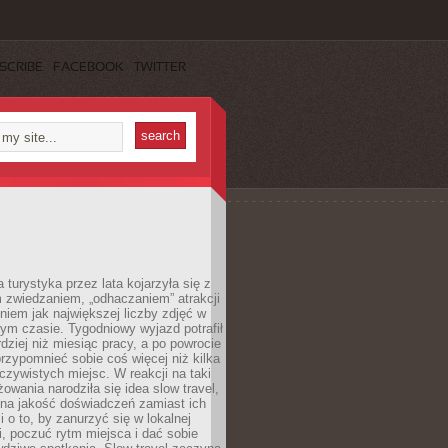
SCRIBE
FACEBOOK
TWITTER
turystyka przez lata kojarzyła się z
 zwiedzaniem, „odhaczaniem” atrakcji
ieniem jak największej liczby zdjęć w
zym czasie. Tygodniowy wyjazd potrafił
ziej niż miesiąc pracy, a po powrocie
przypomnieć sobie coś więcej niż kilka
oczywistych miejsc. W reakcji na taki
owania narodziła się idea slow travel,
 na jakość doświadczeń zamiast ich
i o to, by zanurzyć się w lokalnej
, poczuć rytm miejsca i dać sobie