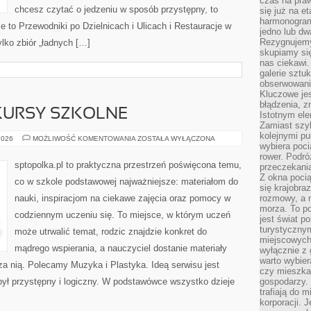
czas na praw
chcesz czytać o jedzeniu w sposób przystępny, to
się już na e
harmonogram
ie to Przewodniki po Dzielnicach i Ulicach i Restauracje w
jedno lub dw
Rezygnujemy 
ylko zbiór „ładnych […]
skupiamy się
nas ciekawi.
galerie sztu
obserwowanie
Kluczowe jes
błądzenia, z
KURSY SZKOLNE
Istotnym ele
Zamiast szy
kolejnymi pu
PROJEKTY
2026
MOŻLIWOŚĆ KOMENTOWANIA
ZOSTAŁA WYŁĄCZONA
wybiera poci
I
KONKURSY
rower. Podró
SZKOLNE
sptopolka.pl to praktyczna przestrzeń poświęcona temu,
przeczekania
Z okna poci
co w szkole podstawowej najważniejsze: materiałom do
się krajobra
nauki, inspiracjom na ciekawe zajęcia oraz pomocy w
rozmowy, a 
morza. To po
codziennym uczeniu się. To miejsce, w którym uczeń
jest świat p
turystycznym
może utrwalić temat, rodzic znajdzie konkret do
miejscowych
mądrego wspierania, a nauczyciel dostanie materiały
wyłącznie z 
warto wybier
oza nią. Polecamy Muzyka i Plastyka. Ideą serwisu jest
czy mieszka
 był przystępny i logiczny. W podstawówce wszystko dzieje
gospodarzy. 
trafiają do 
korporacji.