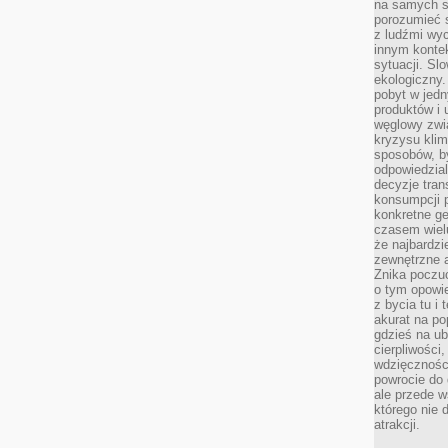
na samych si
porozumieć 
z ludźmi w
innym kontek
sytuacji. Sl
ekologiczny.
pobyt w jed
produktów i 
węglowy zwi
kryzysu kli
sposobów, b
odpowiedzia
decyzje tran
konsumpcji 
konkretne ge
czasem wiel
że najbardzie
zewnętrzne a
Znika poczu
o tym opowie
z bycia tu i 
akurat na po
gdzieś na u
cierpliwości
wdzięczności
powrocie do
ale przede 
którego nie 
atrakcji.