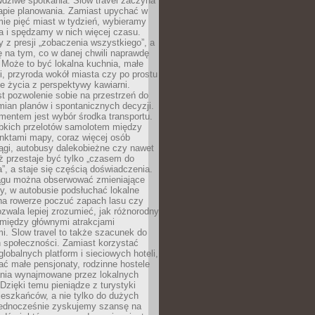
dziwe spotkania. Slow travel zaczyna
tapie planowania. Zamiast upychać w
ie pięć miast w tydzień, wybieramy
a i spędzamy w nich więcej czasu.
z presji „zobaczenia wszystkiego”, a
 na tym, co w danej chwili naprawdę
 Może to być lokalna kuchnia, małe
ki, przyroda wokół miasta czy po prostu
 życia z perspektywy kawiarni.
t pozwolenie sobie na przestrzeń do
mian planów i spontanicznych decyzji.
mentem jest wybór środka transportu.
bkich przelotów samolotem między
nktami mapy, coraz więcej osób
ągi, autobusy dalekobieżne czy nawet
ż przestaje być tylko „czasem do
”, a staje się częścią doświadczenia.
ągu można obserwować zmieniające
zy, w autobusie podsłuchać lokalne
na rowerze poczuć zapach lasu czy
zwala lepiej zrozumieć, jak różnorodny
omiędzy głównymi atrakcjami
i. Slow travel to także szacunek do
 społeczności. Zamiast korzystać
globalnych platform i sieciowych hoteli,
ać małe pensjonaty, rodzinne hostele
nia wynajmowane przez lokalnych
Dzięki temu pieniądze z turystyki
mieszkańców, a nie tylko do dużych
 Jednocześnie zyskujemy szansę na