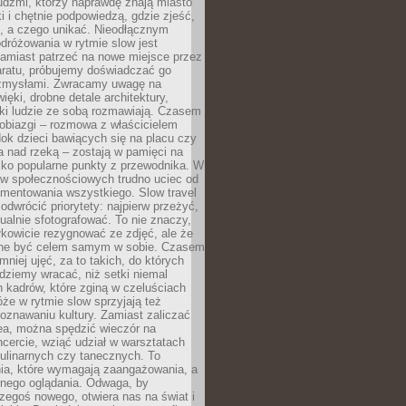
udźmi, którzy naprawdę znają miasto
 i chętnie podpowiedzą, gdzie zjeść,
, a czego unikać. Nieodłącznym
dróżowania w rytmie slow jest
amiast patrzeć na nowe miejsce przez
aratu, próbujemy doświadczać go
zmysłami. Zwracamy uwagę na
ięki, drobne detale architektury,
ki ludzie ze sobą rozmawiają. Czasem
robiazgi – rozmowa z właścicielem
dok dzieci bawiących się na placu czy
 nad rzeką – zostają w pamięci na
tylko popularne punkty z przewodnika. W
w społecznościowych trudno uciec od
mentowania wszystkiego. Slow travel
odwrócić priorytety: najpierw przeżyć,
alnie sfotografować. To nie znaczy,
kowicie rezygnować ze zdjęć, ale że
ne być celem samym w sobie. Czasem
 mniej ujęć, za to takich, do których
ziemy wracać, niż setki niemal
 kadrów, które zginą w czeluściach
że w rytmie slow sprzyjają też
oznawaniu kultury. Zamiast zaliczać
ea, można spędzić wieczór na
cercie, wziąć udział w warsztatach
kulinarnych czy tanecznych. To
ia, które wymagają zaangażowania, a
ernego oglądania. Odwaga, by
egoś nowego, otwiera nas na świat i