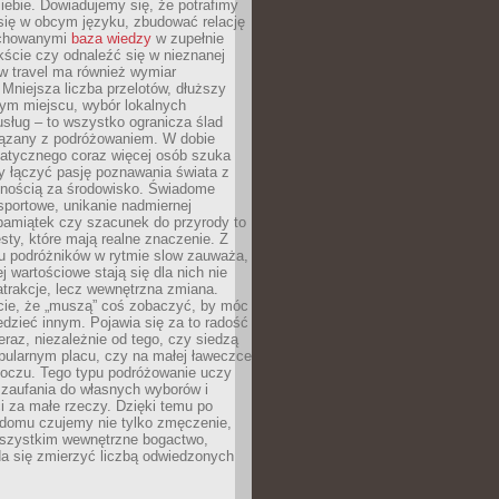
ebie. Dowiadujemy się, że potrafimy
się w obcym języku, zbudować relację
ychowanymi
baza wiedzy
w zupełnie
ście czy odnaleźć się w nieznanej
ow travel ma również wymiar
 Mniejsza liczba przelotów, dłuższy
nym miejscu, wybór lokalnych
usług – to wszystko ogranicza ślad
ązany z podróżowaniem. W dobie
matycznego coraz więcej osób szuka
y łączyć pasję poznawania świata z
lnością za środowisko. Świadome
sportowe, unikanie nadmiernej
pamiątek czy szacunek do przyrody to
sty, które mają realne znaczenie. Z
u podróżników w rytmie slow zauważa,
j wartościowe stają się dla nich nie
trakcje, lecz wewnętrzna zmiana.
cie, że „muszą” coś zobaczyć, by móc
dzieć innym. Pojawia się za to radość
teraz, niezależnie od tego, czy siedzą
pularnym placu, czy na małej ławeczce
boczu. Tego typu podróżowanie uczy
, zaufania do własnych wyborów i
 za małe rzeczy. Dzięki temu po
 domu czujemy nie tylko zmęczenie,
wszystkim wewnętrzne bogactwo,
da się zmierzyć liczbą odwiedzonych