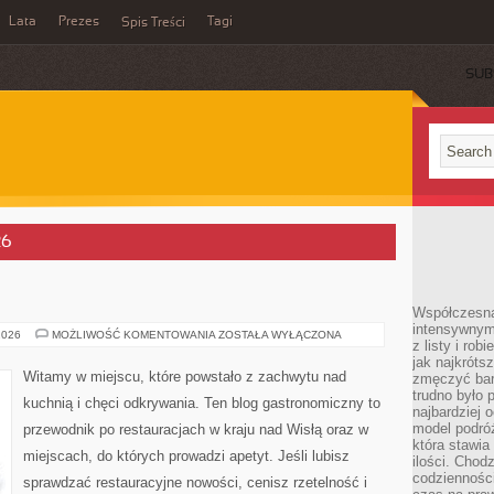
Lata
Prezes
Tagi
Spis Treści
SUB
26
Współczesna 
intensywnym
RESTAURACJE
2026
MOŻLIWOŚĆ KOMENTOWANIA
ZOSTAŁA WYŁĄCZONA
z listy i rob
jak najkróts
Witamy w miejscu, które powstało z zachwytu nad
zmęczyć bard
trudno było 
kuchnią i chęci odkrywania. Ten blog gastronomiczny to
najbardziej 
model podróż
przewodnik po restauracjach w kraju nad Wisłą oraz w
która stawia
miejscach, do których prowadzi apetyt. Jeśli lubisz
ilości. Chodz
codzienności
sprawdzać restauracyjne nowości, cenisz rzetelność i