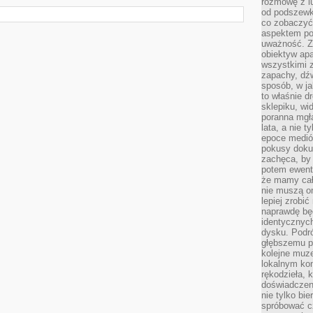
rozmowę z l
od podszewki
co zobaczyć
aspektem po
uważność. Z
obiektyw ap
wszystkimi 
zapachy, dźw
sposób, w ja
to właśnie d
sklepiku, wi
poranna mgła
lata, a nie 
epoce medió
pokusy doku
zachęca, by 
potem ewentu
że mamy cał
nie muszą o
lepiej zrobić
naprawdę będ
identycznych
dysku. Podró
głębszemu p
kolejne muz
lokalnym kon
rękodzieła, 
doświadczen
nie tylko bi
spróbować cz