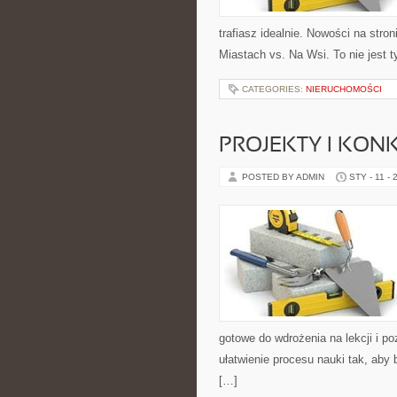
trafiasz idealnie. Nowości na stron
Miastach vs. Na Wsi. To nie jest t
CATEGORIES:
NIERUCHOMOŚCI
PROJEKTY I KON
POSTED BY ADMIN
STY - 11 - 
gotowe do wdrożenia na lekcji i p
ułatwienie procesu nauki tak, aby
[…]