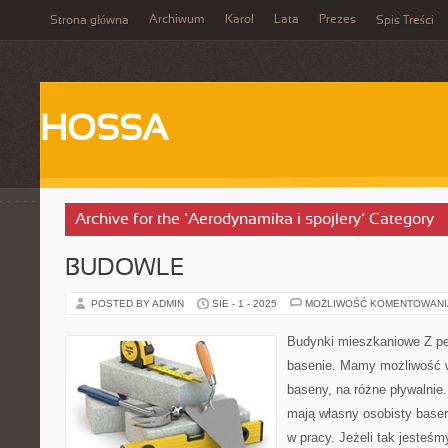
Archiwum
Karol
Lata
Prezes
Strona główna
Spis Treści
HOSSA
Archive for the ‘Aerodynamika i spojlery’ Category
BUDOWLE
POSTED BY ADMIN
SIE - 1 - 2025
MOŻLIWOŚĆ KOMENTOWAN
Budynki mieszkaniowe Z pe
basenie. Mamy możliwość 
baseny, na różne pływalnie
mają własny osobisty basen
w pracy. Jeżeli tak jesteś