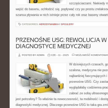
szczęściarzami. Niekiedy 
wejść do basenu, ochłodzić się, popływać czy po prostu zrelakso
szansa pływania w nich istnieje przez cały rok oraz baseny otwart
CATEGORIES:
AERODYNAMIKA I SPOJLERY
PRZENOŚNE USG: REWOLUCJA W
DIAGNOSTYCE MEDYCZNEJ
POSTED BY ADMIN
CZE - 11 - 2025
MOŻLIWOŚĆ KOMENTOWA
W dzisiejszych czasach, gd
szalona, medycyna nie pozo
najbardziej fascynujących 
przenośne USG. Czy zastana
wyglądałaby codzienna prac
zabrać ze sobą ultrasonogr
jest potrzebny? To właśnie ta nowoczesność, ta mobilność i dost
diagnostyki medycznej. Dlaczego przenośne USG to taka gra zmi