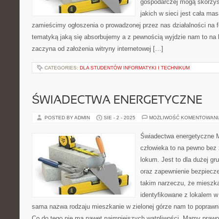
gospodarczej mogą skorzyst
jakich w sieci jest cała ma
zamieścimy ogłoszenia o prowadzonej przez nas działalności na 
tematyką jaką się absorbujemy a z pewnością wyjdzie nam to na
zaczyna od założenia witryny internetowej […]
CATEGORIES:
DLA STUDENTÓW INFORMATYKI I TECHNIKUM
ŚWIADECTWA ENERGETYCZNE
POSTED BY ADMIN
SIE - 2 - 2025
MOŻLIWOŚĆ KOMENTOWAN
Świadectwa energetyczne M
człowieka to na pewno bez
lokum. Jest to dla dużej g
oraz zapewnienie bezpiecz
takim narzeczu, że mieszkan
identyfikowane z lokalem 
sama nazwa rodzaju mieszkanie w zielonej górze nam to popraw
Co do tego nie ma nawet najmniejszych wątpliwości. Mamy prawo