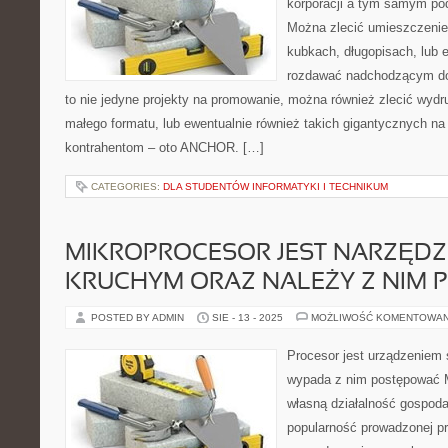
korporacji a tym samym pod
Można zlecić umieszczeni
kubkach, długopisach, lub e
rozdawać nadchodzącym do 
to nie jedyne projekty na promowanie, można również zlecić wydr
małego formatu, lub ewentualnie również takich gigantycznych na
kontrahentom – oto ANCHOR. […]
CATEGORIES:
DLA STUDENTÓW INFORMATYKI I TECHNIKUM
MIKROPROCESOR JEST NARZĘDZ
KRUCHYM ORAZ NALEŻY Z NIM
POSTED BY ADMIN
SIE - 13 - 2025
MOŻLIWOŚĆ KOMENTOWA
Procesor jest urządzeniem 
wypada z nim postępować 
własną działalność gospoda
popularność prowadzonej pr