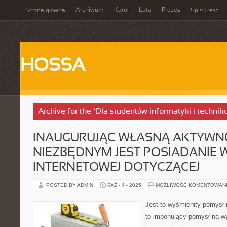
Archiwum
Karol
Lata
Prezes
Strona główna
Spis Treści
HOSSA
Archive for the ‘Dla studentów informatyki i techni
INAUGURUJĄC WŁASNĄ AKTYWNO
NIEZBĘDNYM JEST POSIADANIE 
INTERNETOWEJ DOTYCZĄCEJ
POSTED BY ADMIN
PAŹ - 4 - 2025
MOŻLIWOŚĆ KOMENTOWAN
Jest to wyśmienity pomysł
to imponujący pomysł na w