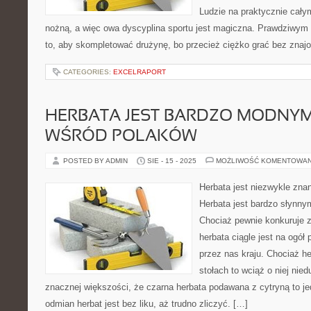
Ludzie na praktycznie całym
nożną, a więc owa dyscyplina sportu jest magiczna. Prawdziwym s
to, aby skompletować drużynę, bo przecież ciężko grać bez znaj
CATEGORIES:
EXCELRAPORT
HERBATA JEST BARDZO MODNYM
WŚRÓD POLAKÓW
POSTED BY ADMIN
SIE - 15 - 2025
MOŻLIWOŚĆ KOMENTOWA
Herbata jest niezwykle zn
Herbata jest bardzo słynny
Chociaż pewnie konkuruje z
herbata ciągle jest na ogó
przez nas kraju. Chociaż he
stołach to wciąż o niej nie
znacznej większości, że czarna herbata podawana z cytryną to je
odmian herbat jest bez liku, aż trudno zliczyć. […]