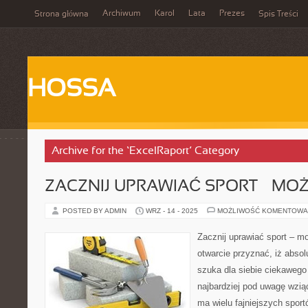
Archiwum
Karol
Lata
Prezes
Strona główna
Spis Treści
HOSSA
Archive for the ‘ExcelRaport’ Category
ZACZNIJ UPRAWIAĆ SPORT – MOŻ
POSTED BY ADMIN
WRZ - 14 - 2025
MOŻLIWOŚĆ KOMENTOWA
Zacznij uprawiać sport – m
otwarcie przyznać, iż absol
szuka dla siebie ciekawego 
najbardziej pod uwagę wzią
ma wielu fajniejszych sport