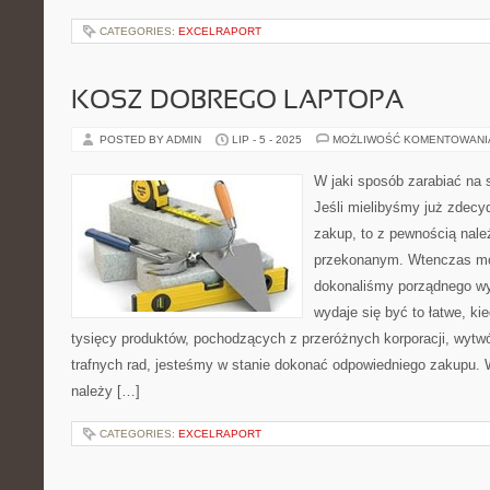
CATEGORIES:
EXCELRAPORT
KOSZ DOBREGO LAPTOPA
POSTED BY ADMIN
LIP - 5 - 2025
MOŻLIWOŚĆ KOMENTOWAN
W jaki sposób zarabiać na s
Jeśli mielibyśmy już zdecy
zakup, to z pewnością nale
przekonanym. Wtenczas m
dokonaliśmy porządnego wy
wydaje się być to łatwe, k
tysięcy produktów, pochodzących z przeróżnych korporacji, wyt
trafnych rad, jesteśmy w stanie dokonać odpowiedniego zakupu
należy […]
CATEGORIES:
EXCELRAPORT