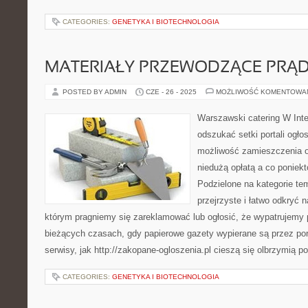
CATEGORIES:
GENETYKA I BIOTECHNOLOGIA
MATERIAŁY PRZEWODZĄCE PRĄ
POSTED BY ADMIN
CZE - 26 - 2025
MOŻLIWOŚĆ KOMENTOWA
Warszawski catering W Inte
odszukać setki portali ogł
możliwość zamieszczenia o
niedużą opłatą a co poniekt
Podzielone na kategorie te
przejrzyste i łatwo odkryć n
którym pragniemy się zareklamować lub ogłosić, że wypatrujemy 
bieżących czasach, gdy papierowe gazety wypierane są przez port
serwisy, jak http://zakopane-ogloszenia.pl cieszą się olbrzymią p
CATEGORIES:
GENETYKA I BIOTECHNOLOGIA