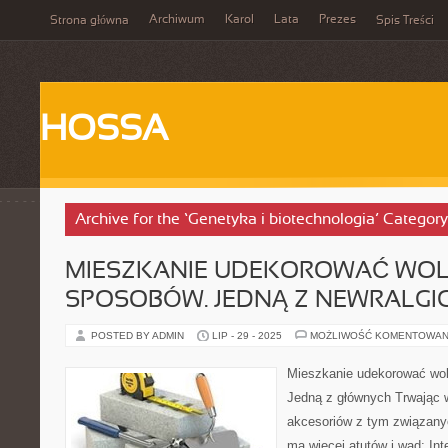
Archiwum
Karol
Lata
Prezes
Strona główna
Spis Treści
HOSSA
Archive for the ‘Genetyka i biotechnologia’ Category
MIESZKANIE UDEKOROWAĆ WO
SPOSOBÓW. JEDNĄ Z NEWRALGI
POSTED BY ADMIN
LIP - 29 - 2025
MOŻLIWOŚĆ KOMENTOWAN
Mieszkanie udekorować wol
Jedną z głównych Trwając w
akcesoriów z tym związany
ma więcej atutów i wad: Inte