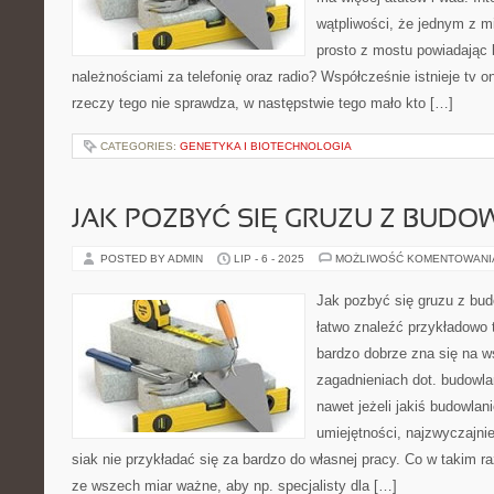
wątpliwości, że jednym z m
prosto z mostu powiadając 
należnościami za telefonię oraz radio? Współcześnie istnieje tv on
rzeczy tego nie sprawdza, w następstwie tego mało kto […]
CATEGORIES:
GENETYKA I BIOTECHNOLOGIA
JAK POZBYĆ SIĘ GRUZU Z BUDO
POSTED BY ADMIN
LIP - 6 - 2025
MOŻLIWOŚĆ KOMENTOWAN
Jak pozbyć się gruzu z bud
łatwo znaleźć przykładowo 
bardzo dobrze zna się na w
zagadnieniach dot. budowl
nawet jeżeli jakiś budowla
umiejętności, najzwyczajni
siak nie przykładać się za bardzo do własnej pracy. Co w takim r
ze wszech miar ważne, aby np. specjalisty dla […]