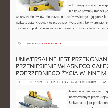
odczuwają posiadacze korp
nie tylko powinny troszczy
własnych kierowców, ale także pasażerów wykorzystujących z ich
wulkanizacja. Kierowcy oszczędności wyszukują tak w gruncie r
możliwości jest zakupienie opon używanych. Oferty tego rodzaju
[…]
CATEGORIES:
KONIE W SPORCIE
UNIWERSALNE JEST PRZEKONANIE
PRZENIESIENIE WŁASNEGO CAŁE
POPRZEDNIEGO ŻYCIA W INNE MI
POSTED BY ADMIN
LIP - 30 - 2025
MOŻLIWOŚĆ KOMENTOWAN
Rynek ubezpieczeń jest na
nadzorowanym przez krajowy
Uniwersalne jest przekonani