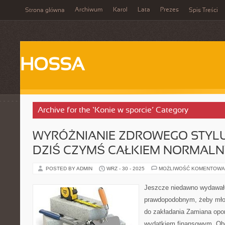
Archiwum
Karol
Lata
Prezes
Strona główna
Spis Treści
HOSSA
Archive for the ‘Konie w sporcie’ Category
WYRÓŻNIANIE ZDROWEGO STYLU 
DZIŚ CZYMŚ CAŁKIEM NORMAL
POSTED BY ADMIN
WRZ - 30 - 2025
MOŻLIWOŚĆ KOMENTOWA
Jeszcze niedawno wydawał
prawdopodobnym, żeby młod
do zakładania Zamiana opo
wydatkiem finansowym. Obc