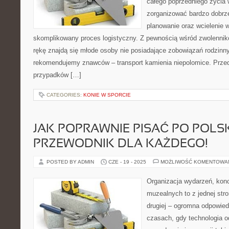
całego poprzedniego życia 
zorganizować bardzo dobrz
planowanie oraz wcielenie w
skomplikowany proces logistyczny. Z pewnością wśród zwolennik
rękę znajdą się młode osoby nie posiadające zobowiązań rodzinn
rekomendujemy znawców – transport kamienia niepolomice. Prz
przypadków […]
CATEGORIES:
KONIE W SPORCIE
JAK POPRAWNIE PISAĆ PO POLS
PRZEWODNIK DLA KAŻDEGO!
POSTED BY ADMIN
CZE - 19 - 2025
MOŻLIWOŚĆ KOMENTOWA
Organizacja wydarzeń, kon
muzealnych to z jednej str
drugiej – ogromna odpowied
czasach, gdy technologia o