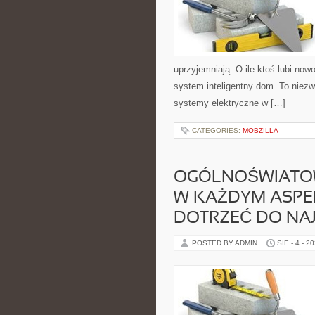
uprzyjemniają. O ile ktoś lubi no
system inteligentny dom. To niezw
systemy elektryczne w […]
CATEGORIES:
MOBZILLA
OGÓLNOŚWIATOW
W KAŻDYM ASPEK
DOTRZEĆ DO NA
POSTED BY ADMIN
SIE - 4 - 2