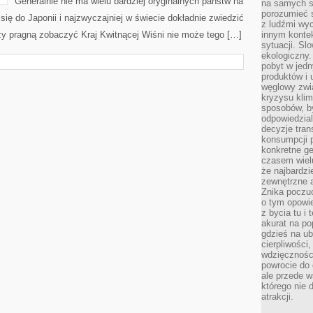
Generalnie nie ma wielu bardziej oryginalnych państw na
na samych si
porozumieć 
się do Japonii i najzwyczajniej w świecie dokładnie zwiedzić
z ludźmi w
rzy pragną zobaczyć Kraj Kwitnącej Wiśni nie może tego […]
innym kontek
sytuacji. Sl
ekologiczny.
pobyt w jed
produktów i 
węglowy zwi
kryzysu kli
sposobów, b
odpowiedzia
decyzje tran
konsumpcji 
konkretne ge
czasem wiel
że najbardzie
zewnętrzne a
Znika poczu
o tym opowie
z bycia tu i 
akurat na po
gdzieś na u
cierpliwości
wdzięczności
powrocie do
ale przede 
którego nie 
atrakcji.