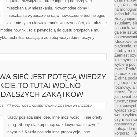
czas na praw
są takie rozwiązania, które ingerują na przepych
SIĘ
się już na e
AKTUALNIE
mieszkania w mieszkaniu. Nowomodne domy i
ZNAJDUJĄ
harmonogram
jedno lub dw
mieszkania wyposażone są w nowoczesne technologie,
Rezygnujemy 
jakie nie tylko ułatwiają mnóstwo czynności, ale także je
skupiamy się
nas ciekawi.
womodne nowinki, to z pewnością do gustu przypadnie mu
galerie sztu
obserwowanie
ykła technika, scalająca ze sobą wszystkie maszyny i
Kluczowe jes
błądzenia, z
Istotnym ele
Zamiast szy
kolejnymi pu
wybiera poci
rower. Podró
przeczekania
A SIEĆ JEST POTĘGĄ WIEDZY
Z okna poci
się krajobra
CIE. TO TUTAJ WOLNO
rozmowy, a 
morza. To po
JDALSZYCH ZAKĄTKÓW
jest świat p
turystycznym
miejscowych
OGÓLNOŚWIATOWA
025
MOŻLIWOŚĆ KOMENTOWANIA
ZOSTAŁA WYŁĄCZONA
SIEĆ
wyłącznie z 
JEST
warto wybier
POTĘGĄ
Każdy posiada inne idee, inne możliwości i inne oferty
WIEDZY
czy mieszka
W
gospodarzy. 
usług. Strony dla korporacji są zdecydowanie czymś
KAŻDYM
trafiają do 
ASPEKCIE.
innym niż Każdy posiada inne propozycje, inne
TO
korporacji.
TUTAJ