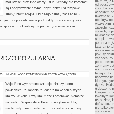
rozmowę z l
możliwości oraz inne oferty usług. Witryny dla korporacji
WOLNO
od podszewki
DOTRZEĆ
DO
są zdecydowanie czymś innym aniżeli sztampowe
co zobaczyć
NAJDALSZYCH
aspektem po
ZAKĄTKÓW
strony informacyjne. Od czego należy zacząć to w
uważność. Z
obiektyw ap
tko jest podporządkowane pod praktyczny kanon języka
wszystkimi 
 sporządzić określony projekt witryny www jednak
zapachy, dźw
sposób, w ja
to właśnie d
sklepiku, wi
poranna mgła
lata, a nie 
epoce medió
pokusy doku
ARDZO POPULARNA
zachęca, by 
potem ewentu
że mamy cał
nie muszą o
lepiej zrobić
TURYSTKA
025
MOŻLIWOŚĆ KOMENTOWANIA
ZOSTAŁA WYŁĄCZONA
naprawdę będ
TO
BARDZO
identycznych
POPULARNA
Wyjedź na wymarzone wakacje! Należy jasno
dysku. Podró
DZIEDZINA
głębszemu p
powiedzieć, iż Japonia to jeden z najwspanialszych
kolejne muz
krajów. W końcu owy kraj może zaoferować niemalże
lokalnym kon
rękodzieła, 
wszystko. Wspaniała kultura, przepiękne widoki,
doświadczen
nie tylko bi
modernistyczne miasta bądź chociażby plaże i lasy.
spróbować cz