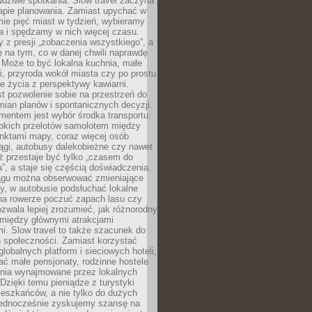
dziwe spotkania. Slow travel zaczyna
tapie planowania. Zamiast upychać w
ie pięć miast w tydzień, wybieramy
a i spędzamy w nich więcej czasu.
z presji „zobaczenia wszystkiego”, a
 na tym, co w danej chwili naprawdę
 Może to być lokalna kuchnia, małe
ki, przyroda wokół miasta czy po prostu
 życia z perspektywy kawiarni.
t pozwolenie sobie na przestrzeń do
mian planów i spontanicznych decyzji.
mentem jest wybór środka transportu.
bkich przelotów samolotem między
nktami mapy, coraz więcej osób
ągi, autobusy dalekobieżne czy nawet
ż przestaje być tylko „czasem do
”, a staje się częścią doświadczenia.
ągu można obserwować zmieniające
zy, w autobusie podsłuchać lokalne
na rowerze poczuć zapach lasu czy
zwala lepiej zrozumieć, jak różnorodny
omiędzy głównymi atrakcjami
i. Slow travel to także szacunek do
 społeczności. Zamiast korzystać
globalnych platform i sieciowych hoteli,
ać małe pensjonaty, rodzinne hostele
nia wynajmowane przez lokalnych
Dzięki temu pieniądze z turystyki
mieszkańców, a nie tylko do dużych
 Jednocześnie zyskujemy szansę na