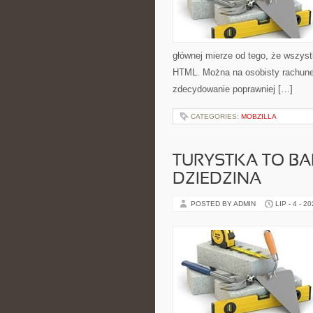
głównej mierze od tego, że wszys
HTML. Można na osobisty rachunek
zdecydowanie poprawniej […]
CATEGORIES:
MOBZILLA
TURYSTKA TO B
DZIEDZINA
POSTED BY ADMIN
LIP - 4 - 2