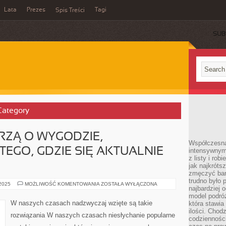
Lata
Prezes
Tagi
Spis Treści
SUB
 Category
RZĄ O WYGODZIE,
Współczesna 
TEGO, GDZIE SIĘ AKTUALNIE
intensywnym
z listy i rob
jak najkróts
zmęczyć bard
trudno było 
MIESZKAŃCY
 2025
MOŻLIWOŚĆ KOMENTOWANIA
ZOSTAŁA WYŁĄCZONA
najbardziej 
MARZĄ
O
model podróż
WYGODZIE,
W naszych czasach nadzwyczaj wzięte są takie
która stawia
NIEZALEŻNIE
ilości. Chodz
OD
rozwiązania W naszych czasach niesłychanie popularne
TEGO,
codzienności
GDZIE