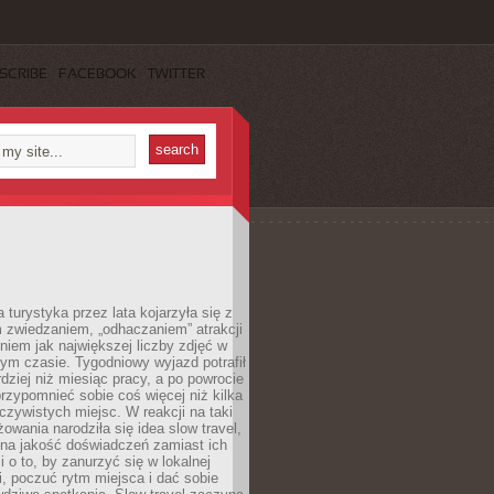
SCRIBE
FACEBOOK
TWITTER
turystyka przez lata kojarzyła się z
 zwiedzaniem, „odhaczaniem” atrakcji
ieniem jak największej liczby zdjęć w
zym czasie. Tygodniowy wyjazd potrafił
ziej niż miesiąc pracy, a po powrocie
przypomnieć sobie coś więcej niż kilka
oczywistych miejsc. W reakcji na taki
owania narodziła się idea slow travel,
 na jakość doświadczeń zamiast ich
i o to, by zanurzyć się w lokalnej
, poczuć rytm miejsca i dać sobie