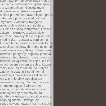
udźmi, którzy naprawdę znają miasto
 i chętnie podpowiedzą, gdzie zjeść,
, a czego unikać. Nieodłącznym
dróżowania w rytmie slow jest
amiast patrzeć na nowe miejsce przez
aratu, próbujemy doświadczać go
zmysłami. Zwracamy uwagę na
ięki, drobne detale architektury,
ki ludzie ze sobą rozmawiają. Czasem
robiazgi – rozmowa z właścicielem
dok dzieci bawiących się na placu czy
 nad rzeką – zostają w pamięci na
tylko popularne punkty z przewodnika. W
w społecznościowych trudno uciec od
mentowania wszystkiego. Slow travel
odwrócić priorytety: najpierw przeżyć,
alnie sfotografować. To nie znaczy,
kowicie rezygnować ze zdjęć, ale że
ne być celem samym w sobie. Czasem
 mniej ujęć, za to takich, do których
ziemy wracać, niż setki niemal
 kadrów, które zginą w czeluściach
że w rytmie slow sprzyjają też
oznawaniu kultury. Zamiast zaliczać
ea, można spędzić wieczór na
cercie, wziąć udział w warsztatach
kulinarnych czy tanecznych. To
ia, które wymagają zaangażowania, a
ernego oglądania. Odwaga, by
egoś nowego, otwiera nas na świat i