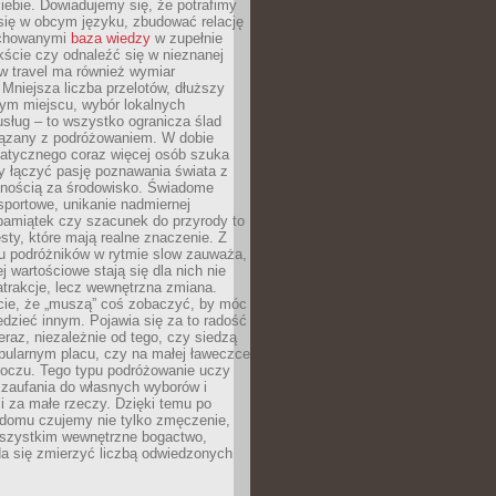
ebie. Dowiadujemy się, że potrafimy
się w obcym języku, zbudować relację
ychowanymi
baza wiedzy
w zupełnie
ście czy odnaleźć się w nieznanej
ow travel ma również wymiar
 Mniejsza liczba przelotów, dłuższy
nym miejscu, wybór lokalnych
usług – to wszystko ogranicza ślad
ązany z podróżowaniem. W dobie
matycznego coraz więcej osób szuka
y łączyć pasję poznawania świata z
lnością za środowisko. Świadome
sportowe, unikanie nadmiernej
pamiątek czy szacunek do przyrody to
sty, które mają realne znaczenie. Z
u podróżników w rytmie slow zauważa,
j wartościowe stają się dla nich nie
trakcje, lecz wewnętrzna zmiana.
cie, że „muszą” coś zobaczyć, by móc
dzieć innym. Pojawia się za to radość
teraz, niezależnie od tego, czy siedzą
pularnym placu, czy na małej ławeczce
boczu. Tego typu podróżowanie uczy
, zaufania do własnych wyborów i
 za małe rzeczy. Dzięki temu po
 domu czujemy nie tylko zmęczenie,
wszystkim wewnętrzne bogactwo,
da się zmierzyć liczbą odwiedzonych