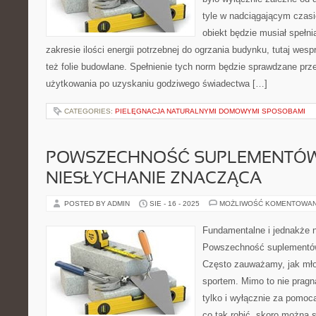
tyle w nadciągającym cza
obiekt będzie musiał spełn
zakresie ilości energii potrzebnej do ogrzania budynku, tutaj wesp
też folie budowlane. Spełnienie tych norm będzie sprawdzane pr
użytkowania po uzyskaniu godziwego świadectwa […]
CATEGORIES:
PIELĘGNACJA NATURALNYMI DOMOWYMI SPOSOBAMI
POWSZECHNOŚĆ SUPLEMENTÓW
NIESŁYCHANIE ZNACZĄCA
POSTED BY ADMIN
SIE - 16 - 2025
MOŻLIWOŚĆ KOMENTOWA
Fundamentalne i jednakże 
Powszechność suplementów
Często zauważamy, jak młod
sportem. Mimo to nie pragn
tylko i wyłącznie za pomo
co tak robić, skoro można