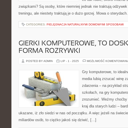
związkami? Są osoby, które niemniej jednak nie traktują odżywek 
treningu, ale niestety traktują je o dużo gorzej. Mowa o sterydac
CATEGORIES:
PIELĘGNACJA NATURALNYMI DOMOWYMI SPOSOBAMI
GIERKI KOMPUTEROWE, TO DOS
FORMA ROZRYWKI
POSTED BY ADMIN
LIP - 1 - 2025
MOŻLIWOŚĆ KOMENTOWAN
Gry komputerowe, to idealn
media lubią zrzucać winę za
zdarzenia – na przykład st
szkołach, na gry komputero
zrozumieć. Weźmy choćby a
kraj dla starych ludzi – ba
ukazane, iż zło siedzi w nas od początku. A więc jeżeli na świec
miliardów osób, to ciężko jakoś się dziwić, […]