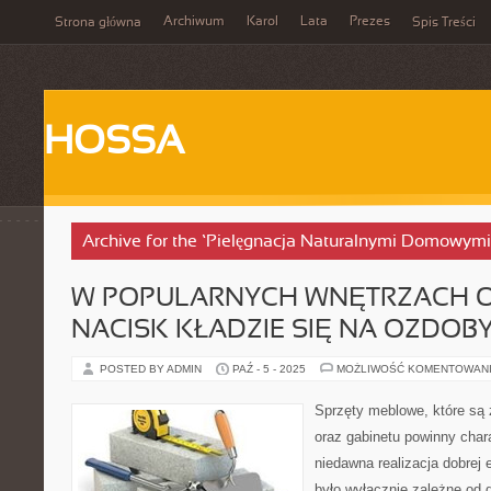
Archiwum
Karol
Lata
Prezes
Strona główna
Spis Treści
HOSSA
Archive for the ‘Pielęgnacja Naturalnymi Domowym
W POPULARNYCH WNĘTRZACH 
NACISK KŁADZIE SIĘ NA OZDOB
POSTED BY ADMIN
PAŹ - 5 - 2025
MOŻLIWOŚĆ KOMENTOWAN
Sprzęty meblowe, które są 
oraz gabinetu powinny char
niedawna realizacja dobre
było wyłącznie zależne od d