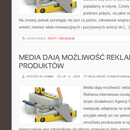
popadamy w rutynę. Cztery 
punktem pobytu, na jakie ni
Na zmiany jednak przenigdy nie jest za późno, odnowione wnętrz
wnieść również wiele innowacyjnych i pozytywnych emocji do […]
CATEGORIES:
TESTY I RECENZJE
MEDIA DAJĄ MOŻLIWOŚĆ REKLA
PRODUKTÓW
POSTED BY ADMIN
LIP - 6 - 2025
MOŻLIWOŚĆ KOMENTOWAN
Media dają możliwość rekl
Reklama internetowa rozwija
dzięki działalności Agencj
nawiązały adaptację na ryn
przyjęła wtedy po raz pier
umożliwia przekazanie w sp
równocześnie jest odnośnikiem do witryny promującej dany artykuł