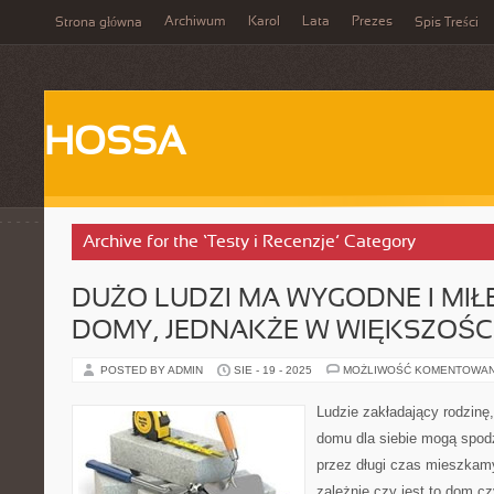
Archiwum
Karol
Lata
Prezes
Strona główna
Spis Treści
HOSSA
Archive for the ‘Testy i Recenzje’ Category
DUŻO LUDZI MA WYGODNE I MIŁ
DOMY, JEDNAKŻE W WIĘKSZOŚ
POSTED BY ADMIN
SIE - 19 - 2025
MOŻLIWOŚĆ KOMENTOWA
Ludzie zakładający rodzinę
domu dla siebie mogą spodz
przez długi czas mieszkam
zależnie czy jest to dom c