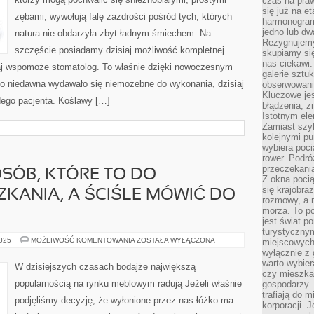
czas na praw
ROZKŁADANE
STOŁY
się już na e
zębami, wywołują falę zazdrości pośród tych, których
CATERINGOWE
harmonogram
WYBITNIE
jedno lub dw
natura nie obdarzyła zbyt ładnym śmiechem. Na
Rezygnujemy 
szczęście posiadamy dzisiaj możliwość kompletnej
skupiamy się
nas ciekawi.
taj wspomoże stomatolog. To właśnie dzięki nowoczesnym
galerie sztu
o niedawna wydawało się niemożebne do wykonania, dzisiaj
obserwowanie
Kluczowe jes
dego pacjenta. Koślawy […]
błądzenia, z
Istotnym ele
Zamiast szy
kolejnymi pu
wybiera poci
rower. Podró
przeczekania
OSÓB, KTÓRE TO DO
Z okna poci
się krajobra
KANIA, A ŚCIŚLE MÓWIĆ DO
rozmowy, a 
morza. To po
jest świat p
turystycznym
WIELKA
2025
MOŻLIWOŚĆ KOMENTOWANIA
ZOSTAŁA WYŁĄCZONA
miejscowych
LICZBA
wyłącznie z 
OSÓB,
warto wybier
KTÓRE
W dzisiejszych czasach bodajże największą
TO
czy mieszka
DO
popularnością na rynku meblowym radują Jeżeli właśnie
gospodarzy. 
WŁASNEGO
MIESZKANIA,
trafiają do 
podjęliśmy decyzję, że wyłonione przez nas łóżko ma
A
korporacji.
ŚCIŚLE