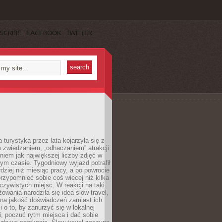
SCRIBE
FACEBOOK
TWITTER
turystyka przez lata kojarzyła się z
 zwiedzaniem, „odhaczaniem” atrakcji
ieniem jak największej liczby zdjęć w
zym czasie. Tygodniowy wyjazd potrafił
ziej niż miesiąc pracy, a po powrocie
przypomnieć sobie coś więcej niż kilka
oczywistych miejsc. W reakcji na taki
owania narodziła się idea slow travel,
 na jakość doświadczeń zamiast ich
i o to, by zanurzyć się w lokalnej
, poczuć rytm miejsca i dać sobie