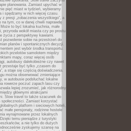
dziwe spotkania. Slow travel zaczyna
tapie planowania. Zamiast upychać w
ie pięć miast w tydzień, wybieramy
a i spędzamy w nich więcej czasu.
z presji „zobaczenia wszystkiego”, a
 na tym, co w danej chwili naprawdę
 Może to być lokalna kuchnia, małe
ki, przyroda wokół miasta czy po prostu
 życia z perspektywy kawiarni.
t pozwolenie sobie na przestrzeń do
mian planów i spontanicznych decyzji.
mentem jest wybór środka transportu.
bkich przelotów samolotem między
nktami mapy, coraz więcej osób
ągi, autobusy dalekobieżne czy nawet
ż przestaje być tylko „czasem do
”, a staje się częścią doświadczenia.
ągu można obserwować zmieniające
zy, w autobusie podsłuchać lokalne
na rowerze poczuć zapach lasu czy
zwala lepiej zrozumieć, jak różnorodny
omiędzy głównymi atrakcjami
i. Slow travel to także szacunek do
 społeczności. Zamiast korzystać
globalnych platform i sieciowych hoteli,
ać małe pensjonaty, rodzinne hostele
nia wynajmowane przez lokalnych
Dzięki temu pieniądze z turystyki
mieszkańców, a nie tylko do dużych
 Jednocześnie zyskujemy szansę na