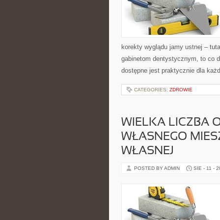
korekty wyglądu jamy ustnej – tu
gabinetom dentystycznym, to co d
dostępne jest praktycznie dla każ
CATEGORIES:
ZDROWIE
WIELKA LICZBA 
WŁASNEGO MIESZ
WŁASNEJ
POSTED BY ADMIN
SIE - 11 - 