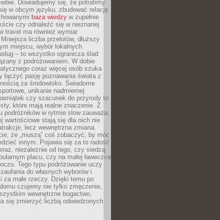
ebie. Dowiadujemy się, że potrafimy
się w obcym języku, zbudować relację
ychowanymi
baza wiedzy
w zupełnie
ście czy odnaleźć się w nieznanej
ow travel ma również wymiar
 Mniejsza liczba przelotów, dłuższy
nym miejscu, wybór lokalnych
usług – to wszystko ogranicza ślad
ązany z podróżowaniem. W dobie
matycznego coraz więcej osób szuka
y łączyć pasję poznawania świata z
lnością za środowisko. Świadome
sportowe, unikanie nadmiernej
pamiątek czy szacunek do przyrody to
sty, które mają realne znaczenie. Z
u podróżników w rytmie slow zauważa,
j wartościowe stają się dla nich nie
trakcje, lecz wewnętrzna zmiana.
cie, że „muszą” coś zobaczyć, by móc
dzieć innym. Pojawia się za to radość
teraz, niezależnie od tego, czy siedzą
pularnym placu, czy na małej ławeczce
boczu. Tego typu podróżowanie uczy
, zaufania do własnych wyborów i
 za małe rzeczy. Dzięki temu po
 domu czujemy nie tylko zmęczenie,
wszystkim wewnętrzne bogactwo,
da się zmierzyć liczbą odwiedzonych