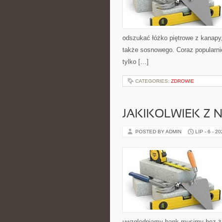
odszukać łóżko piętrowe z kanapy
także sosnowego. Coraz popularnie
tylko […]
CATEGORIES:
ZDROWIE
JAKIKOLWIEK Z 
POSTED BY ADMIN
LIP - 6 - 2
uwzględniamy bank musimy bez żad