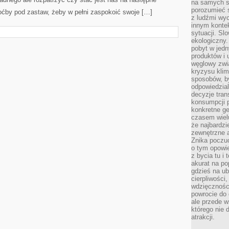
na samych si
porozumieć 
oćby pod zastaw, żeby w pełni zaspokoić swoje […]
z ludźmi w
innym kontek
sytuacji. Sl
ekologiczny.
pobyt w jed
produktów i 
węglowy zwi
kryzysu kli
sposobów, b
odpowiedzia
decyzje tran
konsumpcji 
konkretne ge
czasem wiel
że najbardzie
zewnętrzne a
Znika poczu
o tym opowie
z bycia tu i 
akurat na po
gdzieś na u
cierpliwości
wdzięczności
powrocie do
ale przede 
którego nie 
atrakcji.