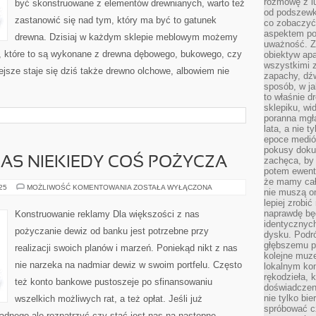
rozmowę z l
być skonstruowane z elementów drewnianych, warto też
MÓWIĆ
DO
od podszewki
WŁASNEJ
zastanowić się nad tym, który ma być to gatunek
co zobaczyć
aspektem po
drewna. Dzisiaj w każdym sklepie meblowym możemy
uważność. Z
, które to są wykonane z drewna dębowego, bukowego, czy
obiektyw ap
wszystkimi 
jsze staje się dziś także drewno olchowe, albowiem nie
zapachy, dźw
sposób, w ja
to właśnie d
sklepiku, wi
poranna mgła
lata, a nie 
epoce medió
pokusy doku
NAS NIEKIEDY COŚ POŻYCZA
zachęca, by 
potem ewentu
że mamy cał
JAKIKOLWIEK
025
MOŻLIWOŚĆ KOMENTOWANIA
ZOSTAŁA WYŁĄCZONA
nie muszą o
Z
lepiej zrobić
NAS
NIEKIEDY
naprawdę będ
Konstruowanie reklamy Dla większości z nas
COŚ
identycznych
POŻYCZA
pożyczanie dewiz od banku jest potrzebne przy
dysku. Podró
głębszemu p
realizacji swoich planów i marzeń. Poniekąd nikt z nas
kolejne muz
nie narzeka na nadmiar dewiz w swoim portfelu. Często
lokalnym kon
rękodzieła, 
też konto bankowe pustoszeje po sfinansowaniu
doświadczen
nie tylko bi
wszelkich możliwych rat, a też opłat. Jeśli już
spróbować cz
nego ale rozpatrzyć czy stać jest nas na następne