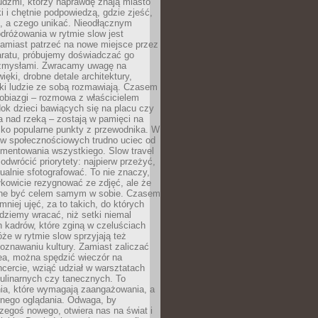
udźmi, którzy naprawdę znają miasto
 i chętnie podpowiedzą, gdzie zjeść,
, a czego unikać. Nieodłącznym
dróżowania w rytmie slow jest
amiast patrzeć na nowe miejsce przez
aratu, próbujemy doświadczać go
zmysłami. Zwracamy uwagę na
ięki, drobne detale architektury,
ki ludzie ze sobą rozmawiają. Czasem
robiazgi – rozmowa z właścicielem
dok dzieci bawiących się na placu czy
 nad rzeką – zostają w pamięci na
tylko popularne punkty z przewodnika. W
w społecznościowych trudno uciec od
mentowania wszystkiego. Slow travel
odwrócić priorytety: najpierw przeżyć,
alnie sfotografować. To nie znaczy,
kowicie rezygnować ze zdjęć, ale że
ne być celem samym w sobie. Czasem
 mniej ujęć, za to takich, do których
ziemy wracać, niż setki niemal
 kadrów, które zginą w czeluściach
że w rytmie slow sprzyjają też
oznawaniu kultury. Zamiast zaliczać
ea, można spędzić wieczór na
cercie, wziąć udział w warsztatach
kulinarnych czy tanecznych. To
ia, które wymagają zaangażowania, a
ernego oglądania. Odwaga, by
egoś nowego, otwiera nas na świat i