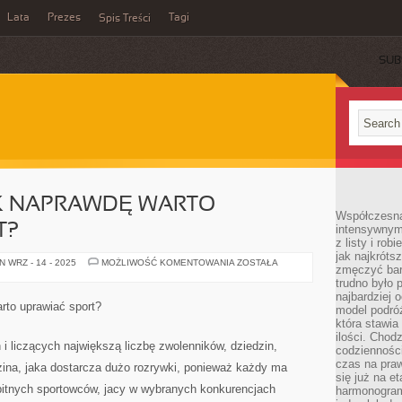
Lata
Prezes
Tagi
Spis Treści
SUB
K NAPRAWDĘ WARTO
Współczesna 
T?
intensywnym
z listy i rob
jak najkróts
A
 WRZ - 14 - 2025
MOŻLIWOŚĆ KOMENTOWANIA
ZOSTAŁA
zmęczyć bard
DLACZEGO
TAK
trudno było 
NAPRAWDĘ
najbardziej 
WARTO
rto uprawiać sport?
model podróż
UPRAWIAĆ
SPORT?
która stawia
ilości. Chodz
i liczących największą liczbę zwolenników, dziedzin,
codzienności
czas na praw
zina, jaka dostarcza dużo rozrywki, ponieważ każdy ma
się już na e
itnych sportowców, jacy w wybranych konkurencjach
harmonogram