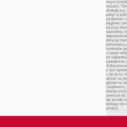
innym kontek
sytuacji. Sl
ekologiczny.
pobyt w jed
produktów i 
węglowy zwi
kryzysu kli
sposobów, b
odpowiedzia
decyzje tran
konsumpcji 
konkretne ge
czasem wiel
że najbardzie
zewnętrzne a
Znika poczu
o tym opowie
z bycia tu i 
akurat na po
gdzieś na u
cierpliwości
wdzięczności
powrocie do
ale przede 
którego nie 
atrakcji.