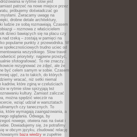
dróżowania w rytmie slow jest
amiast patrzeć na nowe miejsce przez
aratu, próbujemy doświadczać go
zmysłami. Zwracamy uwagę na
ięki, drobne detale architektury,
ki ludzie ze sobą rozmawiają. Czasem
robiazgi – rozmowa z właścicielem
dok dzieci bawiących się na placu czy
 nad rzeką – zostają w pamięci na
tylko popularne punkty z przewodnika. W
w społecznościowych trudno uciec od
mentowania wszystkiego. Slow travel
odwrócić priorytety: najpierw przeżyć,
alnie sfotografować. To nie znaczy,
kowicie rezygnować ze zdjęć, ale że
ne być celem samym w sobie. Czasem
 mniej ujęć, za to takich, do których
ziemy wracać, niż setki niemal
 kadrów, które zginą w czeluściach
że w rytmie slow sprzyjają też
oznawaniu kultury. Zamiast zaliczać
ea, można spędzić wieczór na
cercie, wziąć udział w warsztatach
kulinarnych czy tanecznych. To
ia, które wymagają zaangażowania, a
ernego oglądania. Odwaga, by
egoś nowego, otwiera nas na świat i
ebie. Dowiadujemy się, że potrafimy
się w obcym języku, zbudować relację
ychowanymi
baza wiedzy
w zupełnie