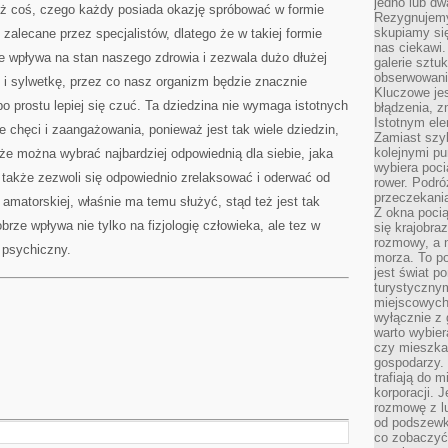
jedno lub dw
ież coś, czego każdy posiada okazję spróbować w formie
Rezygnujemy 
skupiamy się
o zalecane przez specjalistów, dlatego że w takiej formie
nas ciekawi.
e wpływa na stan naszego zdrowia i zezwala dużo dłużej
galerie sztu
obserwowanie
i sylwetkę, przez co nasz organizm będzie znacznie
Kluczowe jes
o prostu lepiej się czuć. Ta dziedzina nie wymaga istotnych
błądzenia, z
Istotnym ele
e chęci i zaangażowania, ponieważ jest tak wiele dziedzin,
Zamiast szy
kolejnymi pu
e można wybrać najbardziej odpowiednią dla siebie, jaka
wybiera poci
 także zezwoli się odpowiednio zrelaksować i oderwać od
rower. Podró
przeczekania
 amatorskiej, właśnie ma temu służyć, stąd też jest tak
Z okna poci
rze wpływa nie tylko na fizjologię człowieka, ale tez w
się krajobra
rozmowy, a 
 psychiczny.
morza. To po
jest świat p
turystycznym
miejscowych
wyłącznie z 
warto wybier
czy mieszka
gospodarzy. 
trafiają do 
korporacji.
rozmowę z l
od podszewki
co zobaczyć