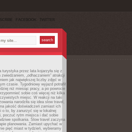
SCRIBE
FACEBOOK
TWITTER
turystyka przez lata kojarzyła się z
 zwiedzaniem, „odhaczaniem” atrakcji
ieniem jak największej liczby zdjęć w
zym czasie. Tygodniowy wyjazd potrafił
ziej niż miesiąc pracy, a po powrocie
przypomnieć sobie coś więcej niż kilka
oczywistych miejsc. W reakcji na taki
owania narodziła się idea slow travel,
 na jakość doświadczeń zamiast ich
i o to, by zanurzyć się w lokalnej
, poczuć rytm miejsca i dać sobie
dziwe spotkania. Slow travel zaczyna
tapie planowania. Zamiast upychać w
ie pięć miast w tydzień, wybieramy