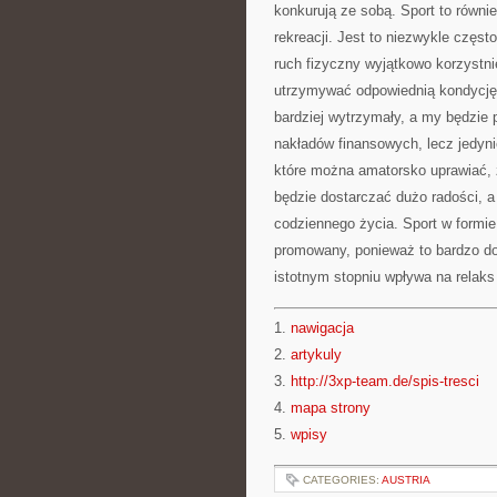
konkurują ze sobą. Sport to równ
rekreacji. Jest to niezwykle częst
ruch fizyczny wyjątkowo korzystni
utrzymywać odpowiednią kondycję 
bardziej wytrzymały, a my będzie p
nakładów finansowych, lecz jedyni
które można amatorsko uprawiać, ż
będzie dostarczać dużo radości, a
codziennego życia. Sport w formie
promowany, ponieważ to bardzo dob
istotnym stopniu wpływa na relaks
1.
nawigacja
2.
artykuly
3.
http://3xp-team.de/spis-tresci
4.
mapa strony
5.
wpisy
CATEGORIES:
AUSTRIA