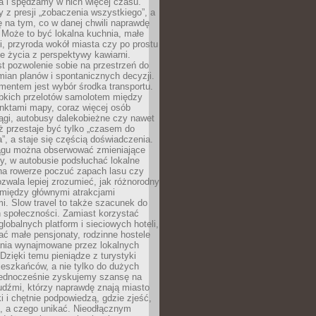
a i spędzamy w nich więcej czasu.
z presji „zobaczenia wszystkiego”, a
 na tym, co w danej chwili naprawdę
 Może to być lokalna kuchnia, małe
ki, przyroda wokół miasta czy po prostu
 życia z perspektywy kawiarni.
t pozwolenie sobie na przestrzeń do
mian planów i spontanicznych decyzji.
mentem jest wybór środka transportu.
bkich przelotów samolotem między
nktami mapy, coraz więcej osób
ągi, autobusy dalekobieżne czy nawet
ż przestaje być tylko „czasem do
”, a staje się częścią doświadczenia.
ągu można obserwować zmieniające
zy, w autobusie podsłuchać lokalne
na rowerze poczuć zapach lasu czy
zwala lepiej zrozumieć, jak różnorodny
omiędzy głównymi atrakcjami
i. Slow travel to także szacunek do
 społeczności. Zamiast korzystać
globalnych platform i sieciowych hoteli,
ać małe pensjonaty, rodzinne hostele
nia wynajmowane przez lokalnych
Dzięki temu pieniądze z turystyki
mieszkańców, a nie tylko do dużych
 Jednocześnie zyskujemy szansę na
udźmi, którzy naprawdę znają miasto
 i chętnie podpowiedzą, gdzie zjeść,
, a czego unikać. Nieodłącznym