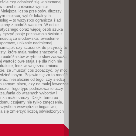
ście czy odnaleźć się w nieznanej
ow travel ma również wymiar
 Mniejsza liczba przelotów, dłuższy
nym miejscu, wybór lokalnych
usług – to wszystko ogranicza ślad
ązany z podróżowaniem. W dobie
matycznego coraz więcej osób szuka
y łączyć pasję poznawania świata z
lnością za środowisko. Świadome
sportowe, unikanie nadmiernej
pamiątek czy szacunek do przyrody to
sty, które mają realne znaczenie. Z
u podróżników w rytmie slow zauważa,
j wartościowe stają się dla nich nie
trakcje, lecz wewnętrzna zmiana.
cie, że „muszą” coś zobaczyć, by móc
dzieć innym. Pojawia się za to radość
teraz, niezależnie od tego, czy siedzą
pularnym placu, czy na małej ławeczce
boczu. Tego typu podróżowanie uczy
, zaufania do własnych wyborów i
 za małe rzeczy. Dzięki temu po
 domu czujemy nie tylko zmęczenie,
wszystkim wewnętrzne bogactwo,
da się zmierzyć liczbą odwiedzonych