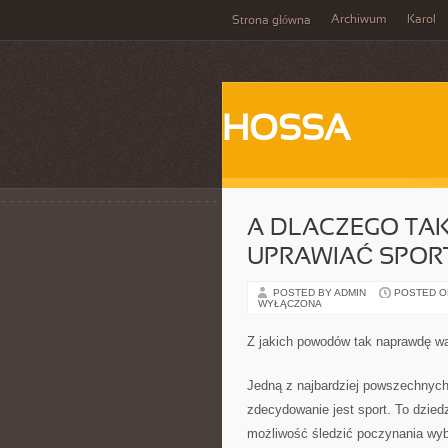
Archiwum
Karol
Strona główna
HOSSA
A DLACZEGO TA
UPRAWIAĆ SPOR
POSTED BY ADMIN
POSTED ON
WYŁĄCZONA
Z jakich powodów tak naprawdę wa
Jedną z najbardziej powszechnych 
zdecydowanie jest sport. To dzied
możliwość śledzić poczynania wyb