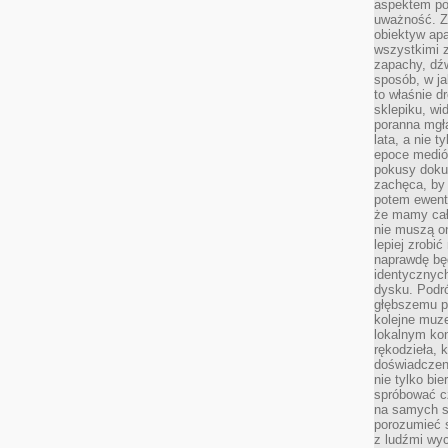
aspektem po
uważność. Z
obiektyw ap
wszystkimi 
zapachy, dźw
sposób, w ja
to właśnie d
sklepiku, wi
poranna mgła
lata, a nie 
epoce medió
pokusy doku
zachęca, by 
potem ewentu
że mamy cał
nie muszą o
lepiej zrobić
naprawdę będ
identycznych
dysku. Podró
głębszemu p
kolejne muz
lokalnym kon
rękodzieła, 
doświadczen
nie tylko bi
spróbować cz
na samych si
porozumieć 
z ludźmi w