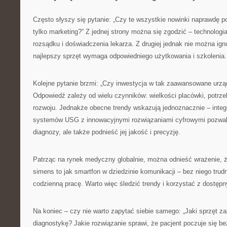
Często słyszy się pytanie: „Czy te wszystkie nowinki naprawdę p
tylko marketing?” Z jednej strony można się zgodzić – technologi
rozsądku i doświadczenia lekarza. Z drugiej jednak nie można ign
najlepszy sprzęt wymaga odpowiedniego użytkowania i szkolenia.
Kolejne pytanie brzmi: „Czy inwestycja w tak zaawansowane urząd
Odpowiedź zależy od wielu czynników: wielkości placówki, potrz
rozwoju. Jednakże obecne trendy wskazują jednoznacznie – inte
systemów USG z innowacyjnymi rozwiązaniami cyfrowymi pozwala
diagnozy, ale także podnieść jej jakość i precyzję.
Patrząc na rynek medyczny globalnie, można odnieść wrażenie, ż
simens to jak smartfon w dziedzinie komunikacji – bez niego trud
codzienną pracę. Warto więc śledzić trendy i korzystać z dostęp
Na koniec – czy nie warto zapytać siebie samego: „Jaki sprzęt z
diagnostykę? Jakie rozwiązanie sprawi, że pacjent poczuje się b