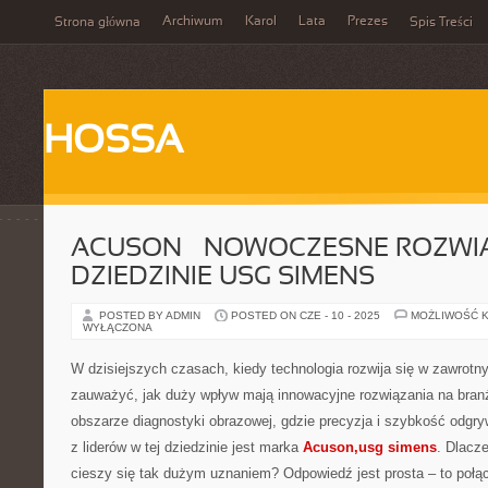
Archiwum
Karol
Lata
Prezes
Strona główna
Spis Treści
HOSSA
ACUSON – NOWOCZESNE ROZWI
DZIEDZINIE USG SIMENS
POSTED BY ADMIN
POSTED ON CZE - 10 - 2025
MOŻLIWOŚĆ 
WYŁĄCZONA
W dzisiejszych czasach, kiedy technologia rozwija się w zawrotn
zauważyć, jak duży wpływ mają innowacyjne rozwiązania na bra
obszarze diagnostyki obrazowej, gdzie precyzja i szybkość odgr
z liderów w tej dziedzinie jest marka
Acuson,usg simens
. Dlacze
cieszy się tak dużym uznaniem? Odpowiedź jest prosta – to połą