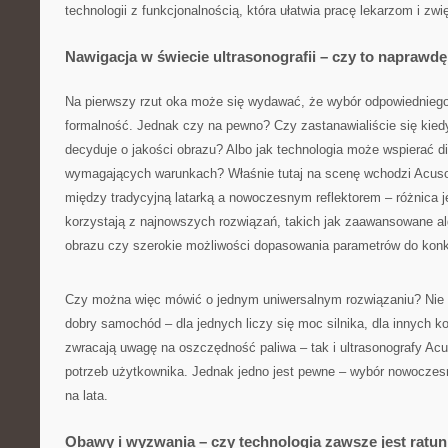
technologii z funkcjonalnością, która ułatwia pracę lekarzom i zw
Nawigacja w świecie ultrasonografii – czy to naprawd
Na pierwszy rzut oka może się wydawać, że wybór odpowiednieg
formalność. Jednak czy na pewno? Czy zastanawialiście się kied
decyduje o jakości obrazu? Albo jak technologia może wspierać d
wymagających warunkach? Właśnie tutaj na scenę wchodzi Acuso
między tradycyjną latarką a nowoczesnym reflektorem – różnica j
korzystają z najnowszych rozwiązań, takich jak zaawansowane a
obrazu czy szerokie możliwości dopasowania parametrów do konkr
Czy można więc mówić o jednym uniwersalnym rozwiązaniu? Nie 
dobry samochód – dla jednych liczy się moc silnika, dla innych ko
zwracają uwagę na oszczędność paliwa – tak i ultrasonografy Ac
potrzeb użytkownika. Jednak jedno jest pewne – wybór nowoczesn
na lata.
Obawy i wyzwania – czy technologia zawsze jest ratu