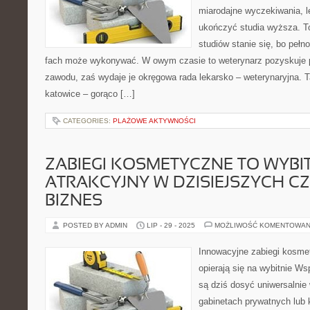
miarodajne wyczekiwania, l
ukończyć studia wyższa. To
studiów stanie się, bo pełn
fach może wykonywać. W owym czasie to weterynarz pozyskuje
zawodu, zaś wydaje je okręgowa rada lekarsko – weterynaryjna. 
katowice – gorąco […]
CATEGORIES:
PLAŻOWE AKTYWNOŚCI
ZABIEGI KOSMETYCZNE TO WYBI
ATRAKCYJNY W DZISIEJSZYCH C
BIZNES
POSTED BY ADMIN
LIP - 29 - 2025
MOŻLIWOŚĆ KOMENTOWAN
Innowacyjne zabiegi kosme
opierają się na wybitnie W
są dziś dosyć uniwersalni
gabinetach prywatnych lub kl