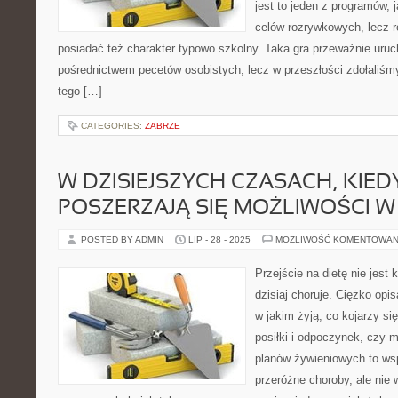
jest to jeden z programów, 
celów rozrywkowych, lecz 
posiadać też charakter typowo szkolny. Taka gra przeważnie uruc
pośrednictwem pecetów osobistych, lecz w przeszłości zdołaliśm
tego […]
CATEGORIES:
ZABRZE
W DZISIEJSZYCH CZASACH, KIED
POSZERZAJĄ SIĘ MOŻLIWOŚCI W
POSTED BY ADMIN
LIP - 28 - 2025
MOŻLIWOŚĆ KOMENTOWAN
Przejście na dietę nie jest 
dzisiaj choruje. Ciężko opi
w jakim żyją, co kojarzy s
posiłki i odpoczynek, czy m
planów żywieniowych to wsp
przeróżne choroby, ale nie