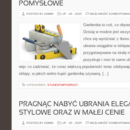
POMYSŁOWE
POSTED BY ADMIN
LIP - 30 - 2025
MOŻLIWOŚĆ KOMENTOWAN
Garderoba to coś, co obywa
Dzisiaj w modzie jest wszy
chce się wyróżniać z tłumu
ubrania osiągalne w sklepa
przygotowywane na skalę m
pozyskuje i nosi te same ub
więc co zadziwiać, że coraz większą popularność teraz zdobywaj
sklepy, w jakich wolno kupić garderobę używaną. […]
CATEGORIES:
STUDENTWPODROZY
PRAGNĄC NABYĆ UBRANIA ELEG
STYLOWE ORAZ W MAŁEJ CENIE
POSTED BY ADMIN
LIP - 30 - 2025
MOŻLIWOŚĆ KOMENTOWAN