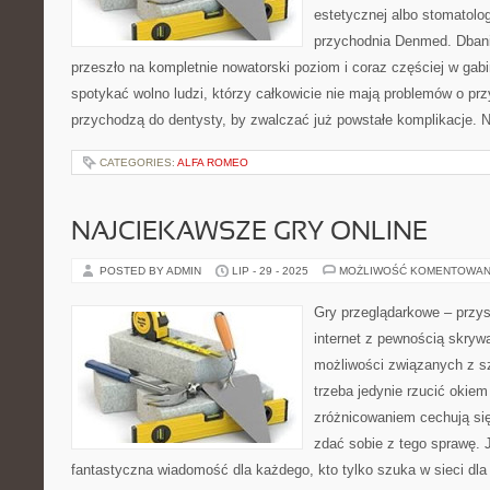
estetycznej albo stomatolo
przychodnia Denmed. Dbanie
przeszło na kompletnie nowatorski poziom i coraz częściej w gab
spotykać wolno ludzi, którzy całkowicie nie mają problemów o prz
przychodzą do dentysty, by zwalczać już powstałe komplikacje. 
CATEGORIES:
ALFA ROMEO
NAJCIEKAWSZE GRY ONLINE
POSTED BY ADMIN
LIP - 29 - 2025
MOŻLIWOŚĆ KOMENTOWAN
Gry przeglądarkowe – przys
internet z pewnością skryw
możliwości związanych z s
trzeba jedynie rzucić okiem
zróżnicowaniem cechują się
zdać sobie z tego sprawę. J
fantastyczna wiadomość dla każdego, kto tylko szuka w sieci dla 