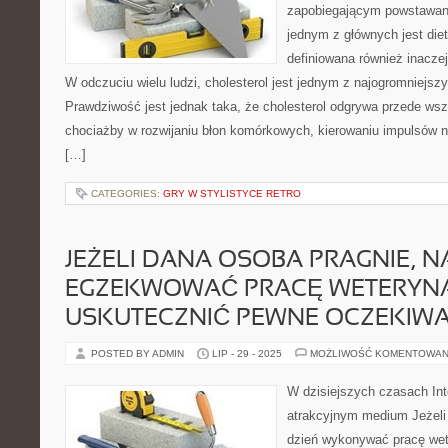
zapobiegającym powstawan
jednym z głównych jest diet
definiowana również inaczej
W odczuciu wielu ludzi, cholesterol jest jednym z najogromniejs
Prawdziwość jest jednak taka, że cholesterol odgrywa przede wszy
chociażby w rozwijaniu błon komórkowych, kierowaniu impulsów 
[…]
CATEGORIES:
GRY W STYLISTYCE RETRO
JEŻELI DANA OSOBA PRAGNIE, N
EGZEKWOWAĆ PRACĘ WETERYNA
USKUTECZNIĆ PEWNE OCZEKIWA
POSTED BY ADMIN
LIP - 29 - 2025
MOŻLIWOŚĆ KOMENTOWAN
W dzisiejszych czasach Inte
atrakcyjnym medium Jeżeli 
dzień wykonywać pracę wet