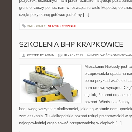
pożyczek, udzielanych nam przez rozmaite instytucje poza bank
gruncie rzeczy pomóc nam w rozwiązaniu wielu kłopotów, co znaczn
dzięki pozyskanej gotówce jesteśmy […]
CATEGORIES:
SERYKORYCINSKIE
SZKOLENIA BHP KRAPKOWICE
POSTED BY ADMIN
LIP - 20 - 2025
MOŻLIWOŚĆ KOMENTOWAN
Mieszkanie Niekiedy jest t
przeprowadzki spada na nas
bo na przykład właściciel 
nam umowę wynajmu. Części
się tak, że sami organizuj
poznań. Wtedy należałoby, 
bod uwagę wszystkie okoliczności, jakie są w stanie nam uprośc
zamieszkania. Tu wielkopolskie poznań usługi przeprowadzki w 
najodpowiedniej organizować przeprowadzkę w ciepłych […]