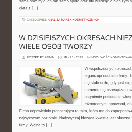
same oraz było ich tak samo sporo oraz nie wiedząc o nich żyło s
dieta z […]
CATEGORIES:
ANALIZA MAREK KOSMETYCZNYCH
W DZISIEJSZYCH OKRESACH NIE
WIELE OSÓB TWORZY
POSTED BY ADMIN
LIP - 25 - 2025
MOŻLIWOŚĆ KOMENTOWAN
W współczesnych okresach
organizuje osobiste firmy. 
się stale śniło, gdy jest si
samemu się przesądza o s
nagminnie posiadanie własne
różnorodnymi sprawami, cho
Firma odpowiednio prosperująca to taka, która ma do zaproponowa
najwyższym poziomie. Nadzwyczaj bieżącą kwestią jest słuszne 
firmy. Wolno to […]