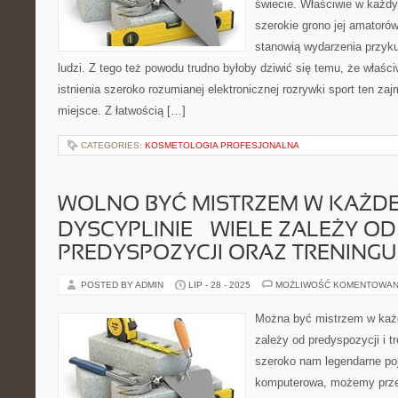
świecie. Właściwie w każd
szerokie grono jej amatorów
stanowią wydarzenia przyk
ludzi. Z tego też powodu trudno byłoby dziwić się temu, że właśc
istnienia szeroko rozumianej elektronicznej rozrywki sport ten za
miejsce. Z łatwością […]
CATEGORIES:
KOSMETOLOGIA PROFESJONALNA
WOLNO BYĆ MISTRZEM W KAŻDE
DYSCYPLINIE – WIELE ZALEŻY OD
PREDYSPOZYCJI ORAZ TRENINGU
POSTED BY ADMIN
LIP - 28 - 2025
MOŻLIWOŚĆ KOMENTOWAN
Można być mistrzem w każde
zależy od predyspozycji i t
szeroko nam legendarne poję
komputerowa, możemy przed