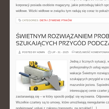
korporacji posiada osobiste magazyny, jakie potrzebują takich spr
widłowe. Wózki widłowe w związku tym radują się coraz to pokaź
CATEGORIES:
DIETA I ŻYWIENIE PTAKÓW
ŚWIETNYM ROZWIĄZANIEM PRO
SZUKAJĄCYCH PRZYGÓD PODCZ
POSTED BY ADMIN
LIP - 31 - 2025
MOŻLIWOŚĆ KOMENTOWAN
Jedną z licznych sytuacji, w
profesjonalnych usług wyp
wakacje Świetnym rozwiąza
szukających przygód w czas
mazurskie jeziora. Sąsiedni
interesującej cenie czarter 
zastanawiają się – w który sposób podjąć się wyzwania. Odpowiedź
Wszelkie czartery są to umowy, które umożliwiają nieregularnie c
podejmować usługi z zakresu transportu, na przykład […]