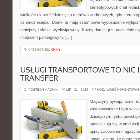
stereotypowych chat letnis
wielkość ok sześćdziesięciu metrów kwadratowych, gdy stereoty
osiemdziesięciu. Domki te mają sztampowe wyposażenie wyłączn
mniejszy i słabiej wyekwipowany. Każdy domek jest oddzielnie o
miejscem parkingowym. […]
CATEGORIES:
CHINY
USŁUGI TRANSPORTOWE TO NIC 
TRANSFER
POSTED BY ADMIN
LIP - 31 - 2025
MOŻLIWOŚĆ KOMENTOWAN
Magazyny bywają różne, róż
zastosowaniem i tym w jaki
dzisiejszym rynku powstaje 
specjalizują się w produkcj
oprzyrządowania magazyno
innymi z tego, że coraz to