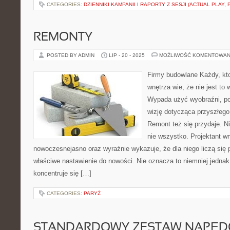
CATEGORIES:
DZIENNIKI KAMPANII I RAPORTY Z SESJI (ACTUAL PLAY
REMONTY
POSTED BY ADMIN
LIP - 20 - 2025
MOŻLIWOŚĆ KOMENTOWAN
Firmy budowlane Każdy, kt
wnętrza wie, że nie jest t
Wypada użyć wyobraźni, po
wizję dotycząca przyszłego
Remont też się przydaje. N
nie wszystko. Projektant w
nowoczesnejasno oraz wyraźnie wykazuje, że dla niego liczą się
właściwe nastawienie do nowości. Nie oznacza to niemniej jednak,
koncentruje się […]
CATEGORIES:
PARYŻ
STANDARDOWY ZESTAW NAPĘD