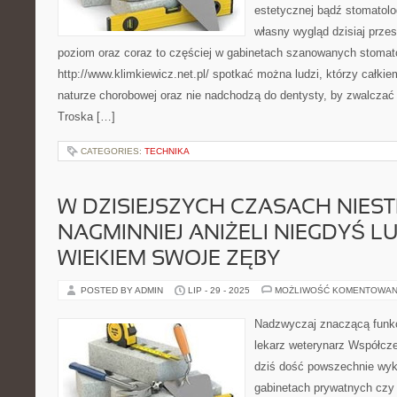
estetycznej bądź stomatolo
własny wygląd dzisiaj prze
poziom oraz coraz to częściej w gabinetach szanowanych stomat
http://www.klimkiewicz.net.pl/ spotkać można ludzi, którzy całki
naturze chorobowej oraz nie nadchodzą do dentysty, by zwalczać 
Troska […]
CATEGORIES:
TECHNIKA
W DZISIEJSZYCH CZASACH NIEST
NAGMINNIEJ ANIŻELI NIEGDYŚ LU
WIEKIEM SWOJE ZĘBY
POSTED BY ADMIN
LIP - 29 - 2025
MOŻLIWOŚĆ KOMENTOWAN
Nadzwyczaj znaczącą funkc
lekarz weterynarz Współcz
dziś dość powszechnie wy
gabinetach prywatnych czy k