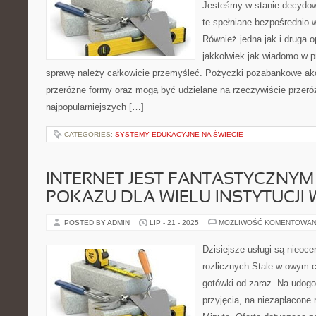
Jesteśmy w stanie decydow
te spełniane bezpośrednio w
Również jedna jak i druga o
jakkolwiek jak wiadomo w 
sprawę należy całkowicie przemyśleć. Pożyczki pozabankowe akc
przeróżne formy oraz mogą być udzielane na rzeczywiście przer
najpopularniejszych […]
CATEGORIES:
SYSTEMY EDUKACYJNE NA ŚWIECIE
INTERNET JEST FANTASTYCZNY
POKAZU DLA WIELU INSTYTUCJ
POSTED BY ADMIN
LIP - 21 - 2025
MOŻLIWOŚĆ KOMENTOWAN
Dzisiejsze usługi są nieoc
rozlicznych Stale w owym 
gotówki od zaraz. Na udogo
przyjęcia, na niezapłacone 