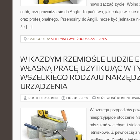
nowo zacząć życie. Wolno 
osób, przeprowadza się do Anglii. To państwo, jakie daje wielkie
oraz profesjonalnego. Przenosiny do Anglii, może być jednakże n
że […]
CATEGORIES:
ALTERNATYWNE ŹRÓDŁA ZASILANIA
W KAŻDYM RZEMIOŚLE LUDZIE 
WŁASNĄ PRACĘ UŻYTKUJĄC W T
WSZELKIEGO RODZAJU NARZĘDZ
URZĄDZENIA
POSTED BY ADMIN
LIP - 31 - 2025
MOŻLIWOŚĆ KOMENTOWAN
W szeregu przypadków pow
niesprzyjające otoczenie 
odszukać w cichym i siela
letniskowe. Z pewnością z
wędkarska. Domki z łodzia