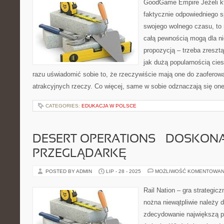
GoodGame Empire Jeżeli kt
faktycznie odpowiedniego 
swojego wolnego czasu, to 
całą pewnością mogą dla n
propozycją – trzeba zresztą
jak dużą popularnością cie
razu uświadomić sobie to, że rzeczywiście mają one do zaoferowa
atrakcyjnych rzeczy. Co więcej, same w sobie odznaczają się o
CATEGORIES:
EDUKACJA W POLSCE
DESERT OPERATIONS – DOSKON
PRZEGLĄDARKĘ
POSTED BY ADMIN
LIP - 28 - 2025
MOŻLIWOŚĆ KOMENTOWAN
Rail Nation – gra strategic
nożna niewątpliwie należy 
zdecydowanie największą p