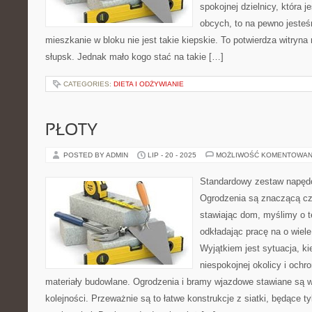
spokojnej dzielnicy, która j
obcych, to na pewno jesteś
mieszkanie w bloku nie jest takie kiepskie. To potwierdza witryn
słupsk. Jednak mało kogo stać na takie […]
CATEGORIES:
DIETA I ODŻYWIANIE
PŁOTY
POSTED BY ADMIN
LIP - 20 - 2025
MOŻLIWOŚĆ KOMENTOWAN
Standardowy zestaw napęd
Ogrodzenia są znaczącą czę
stawiając dom, myślimy o te
odkładając pracę na o wiele 
Wyjątkiem jest sytuacja, 
niespokojnej okolicy i ochr
materiały budowlane. Ogrodzenia i bramy wjazdowe stawiane są 
kolejności. Przeważnie są to łatwe konstrukcje z siatki, będące