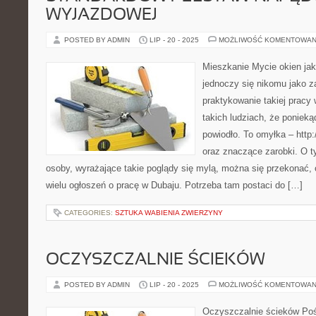
WYJAZDOWEJ
POSTED BY ADMIN
LIP - 20 - 2025
MOŻLIWOŚĆ KOMENTOWAN
Mieszkanie Mycie okien jak
jednoczy się nikomu jako 
praktykowanie takiej pracy 
takich ludziach, że ponieką
powiodło. To omyłka – http:
oraz znaczące zarobki. O ty
osoby, wyrażające takie poglądy się mylą, można się przekonać,
wielu ogłoszeń o pracę w Dubaju. Potrzeba tam postaci do […]
CATEGORIES:
SZTUKA WABIENIA ZWIERZYNY
OCZYSZCZALNIE ŚCIEKÓW
POSTED BY ADMIN
LIP - 20 - 2025
MOŻLIWOŚĆ KOMENTOWAN
Oczyszczalnie ścieków Poś