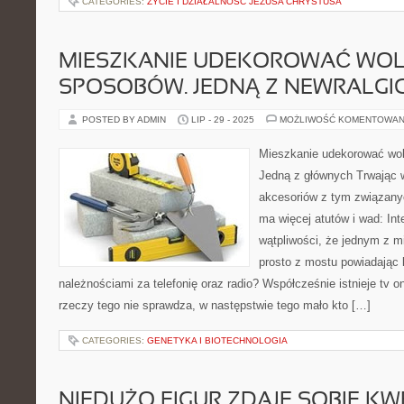
CATEGORIES:
ŻYCIE I DZIAŁALNOŚĆ JEZUSA CHRYSTUSA
MIESZKANIE UDEKOROWAĆ WO
SPOSOBÓW. JEDNĄ Z NEWRALGI
POSTED BY ADMIN
LIP - 29 - 2025
MOŻLIWOŚĆ KOMENTOWAN
Mieszkanie udekorować wol
Jedną z głównych Trwając w
akcesoriów z tym związany
ma więcej atutów i wad: Inte
wątpliwości, że jednym z m
prosto z mostu powiadając 
należnościami za telefonię oraz radio? Współcześnie istnieje tv on
rzeczy tego nie sprawdza, w następstwie tego mało kto […]
CATEGORIES:
GENETYKA I BIOTECHNOLOGIA
NIEDUŻO FIGUR ZDAJE SOBIE KWE