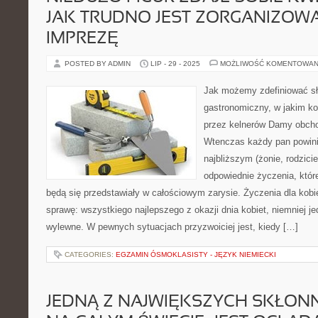
JAK TRUDNO JEST ZORGANIZOW
IMPREZĘ
POSTED BY ADMIN
LIP - 29 - 2025
MOŻLIWOŚĆ KOMENTOWAN
Jak możemy zdefiniować sł
gastronomiczny, w jakim ko
przez kelnerów Damy obcho
Wtenczas każdy pan powin
najbliższym (żonie, rodzicie
odpowiednie życzenia, któr
będą się przedstawiały w całościowym zarysie. Życzenia dla kobi
sprawę: wszystkiego najlepszego z okazji dnia kobiet, niemniej j
wylewne. W pewnych sytuacjach przyzwoiciej jest, kiedy […]
CATEGORIES:
EGZAMIN ÓSMOKLASISTY - JĘZYK NIEMIECKI
JEDNĄ Z NAJWIĘKSZYCH SKŁONN