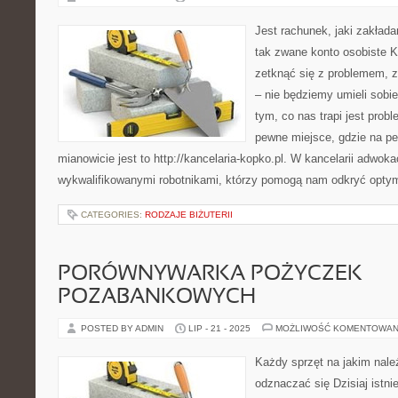
Jest rachunek, jaki zakład
tak zwane konto osobiste
zetknąć się z problemem, z
– nie będziemy umieli sobie
tym, co nas trapi jest probl
pewne miejsce, gdzie na 
mianowicie jest to http://kancelaria-kopko.pl. W kancelarii adwok
wykwalifikowanymi robotnikami, którzy pomogą nam odkryć optym
CATEGORIES:
RODZAJE BIŻUTERII
PORÓWNYWARKA POŻYCZEK
POZABANKOWYCH
POSTED BY ADMIN
LIP - 21 - 2025
MOŻLIWOŚĆ KOMENTOWAN
Każdy sprzęt na jakim nal
odznaczać się Dzisiaj istni