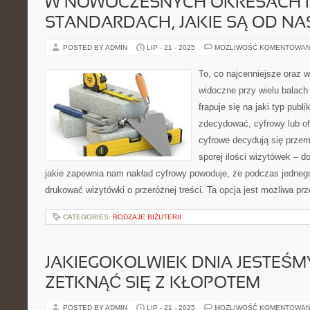
W NOWOCZESNYCH OKRESACH I
STANDARDACH, JAKIE SĄ OD N
POSTED BY ADMIN
LIP - 21 - 2025
MOŻLIWOŚĆ KOMENTOWAN
To, co najcenniejsze oraz w
widoczne przy wielu balach 
frapuje się na jaki typ publ
zdecydować, cyfrowy lub of
cyfrowe decydują się przem
sporej ilości wizytówek – d
jakie zapewnia nam nakład cyfrowy powoduje, że podczas jedne
drukować wizytówki o przeróżnej treści. Ta opcja jest możliwa prz
CATEGORIES:
RODZAJE BIŻUTERII
JAKIEGOKOLWIEK DNIA JESTEŚM
ZETKNĄĆ SIĘ Z KŁOPOTEM
POSTED BY ADMIN
LIP - 21 - 2025
MOŻLIWOŚĆ KOMENTOWAN