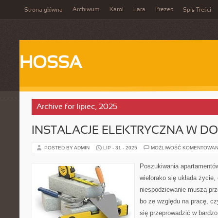
Archiwum
Karol
Lata
Prezes
Strona główna
Spis Treści
HOSSA
Archive for lipiec, 2025
INSTALACJE ELEKTRYCZNA W D
POSTED BY ADMIN
LIP - 31 - 2025
MOŻLIWOŚĆ KOMENTOWAN
Poszukiwania apartamentó
wielorako się układa życie,
niespodziewanie muszą prze
bo ze względu na pracę, cz
się przeprowadzić w bardzo