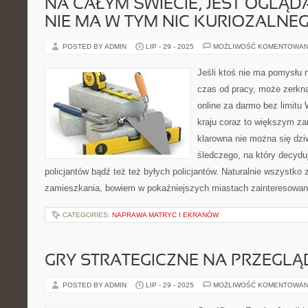
NA CAŁYM ŚWIECIE, JEST OGLĄD
NIE MA W TYM NIC KURIOZALNE
POSTED BY ADMIN
LIP - 29 - 2025
MOŻLIWOŚĆ KOMENTOWAN
Jeśli ktoś nie ma pomysłu 
czas od pracy, może zerkną
online za darmo bez limitu
kraju coraz to większym z
klarowna nie można się dzi
śledczego, na który decyduj
policjantów bądź też też byłych policjantów. Naturalnie wszystko 
zamieszkania, bowiem w pokaźniejszych miastach zainteresowan
CATEGORIES:
NAPRAWA MATRYC I EKRANÓW
GRY STRATEGICZNE NA PRZEGLĄ
POSTED BY ADMIN
LIP - 29 - 2025
MOŻLIWOŚĆ KOMENTOWAN