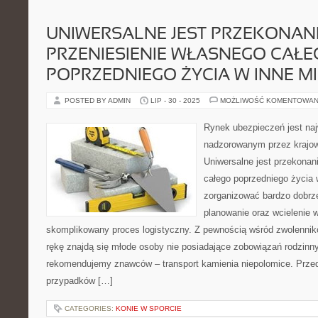
UNIWERSALNE JEST PRZEKONANIE
PRZENIESIENIE WŁASNEGO CAŁE
POPRZEDNIEGO ŻYCIA W INNE MI
POSTED BY ADMIN
LIP - 30 - 2025
MOŻLIWOŚĆ KOMENTOWAN
Rynek ubezpieczeń jest na
nadzorowanym przez krajowy
Uniwersalne jest przekonani
całego poprzedniego życia 
zorganizować bardzo dobrz
planowanie oraz wcielenie w
skomplikowany proces logistyczny. Z pewnością wśród zwolennik
rękę znajdą się młode osoby nie posiadające zobowiązań rodzinn
rekomendujemy znawców – transport kamienia niepolomice. Prz
przypadków […]
CATEGORIES:
KONIE W SPORCIE