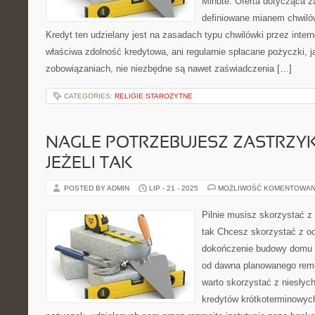
Minute. Oferta dotycząca z
definiowane mianem chwilów
Kredyt ten udzielany jest na zasadach typu chwilówki przez interne
właściwa zdolność kredytowa, ani regularnie spłacane pożyczki, j
zobowiązaniach, nie niezbędne są nawet zaświadczenia […]
CATEGORIES:
RELIGIE STAROŻYTNE
NAGLE POTRZEBUJESZ ZASTRZY
JEŻELI TAK
POSTED BY ADMIN
LIP - 21 - 2025
MOŻLIWOŚĆ KOMENTOWAN
Pilnie musisz skorzystać z
tak Chcesz skorzystać z o
dokończenie budowy domu c
od dawna planowanego remo
warto skorzystać z niesłych
kredytów krótkoterminowyc