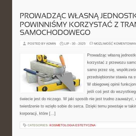
PROWADZĄC WŁASNĄ JEDNOSTKĘ
POWINNIŚMY KORZYSTAĆ Z TR
SAMOCHODOWEGO
POSTED BY ADMIN
LIP - 30 - 2025
MOŻLIWOŚĆ KOMENTOWAN
Prowadząc własną jednostk
korzystać z przewozu sam
samo przez się, współcześn
przedsiębiorstw stawia na 
W obiegowej opinii funkcjo
jeśli coś jest do wszystkieg
świecie jest do niczego. W jaki sposób nie jest trudno zauważyć,
twierdzenie to wzięło sobie do serca. Dzięki temu powstaje w taki
korporacji, które […]
CATEGORIES:
KOSMETOLOGIA ESTETYCZNA