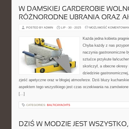
W DAMSKIEJ GARDEROBIE WOL
RÓŻNORODNE UBRANIA ORAZ A
POSTED BY ADMIN
LIP - 30 - 2025
MOŻLIWOŚĆ KOMENTOWAN
Każda jedna kobieta pragni
Chyba każdy z nas przypom
naczynia gastronomiczne by
sztućce przykute łańcuchem
skończył, a obecne okresy 
dziedzinie gastronomicznej
zjeść apetyczne oraz w błogiej atmosferze. Dziś bluzy kucharsk
aspektem tego wszystkiego jest czas oczekiwania na zamówione p
[…]
CATEGORIES:
BALTICAYACHTS
DZIŚ W MODZIE JEST WSZYSTKO,