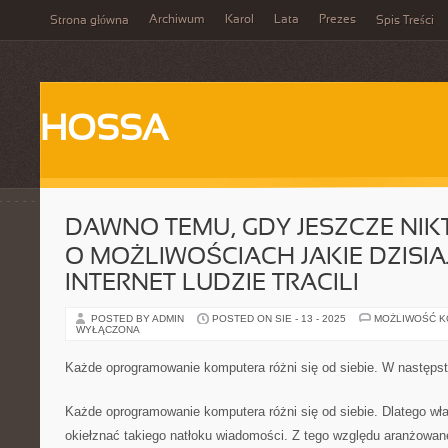
Archiwum
Karol
Lata
Prezes
Strona główna
Spis Treści
HOSSA
DAWNO TEMU, GDY JESZCZE NIKT
O MOŻLIWOŚCIACH JAKIE DZISIA
INTERNET LUDZIE TRACILI
POSTED BY ADMIN
POSTED ON SIE - 13 - 2025
MOŻLIWOŚĆ 
WYŁĄCZONA
Każde oprogramowanie komputera różni się od siebie. W następst
Każde oprogramowanie komputera różni się od siebie. Dlatego właś
okiełznać takiego natłoku wiadomości. Z tego względu aranżowan