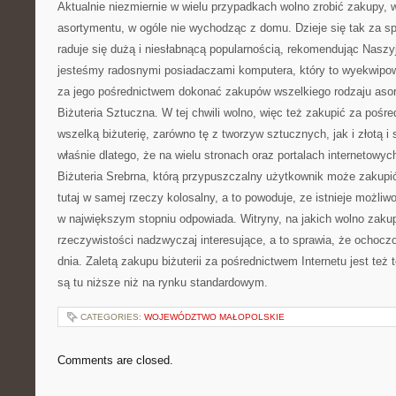
Aktualnie niezmiernie w wielu przypadkach wolno zrobić zakupy, 
asortymentu, w ogóle nie wychodząc z domu. Dzieje się tak za spr
raduje się dużą i niesłabnącą popularnością, rekomendując Naszyj
jesteśmy radosnymi posiadaczami komputera, który to wyekwipo
za jego pośrednictwem dokonać zakupów wszelkiego rodzaju aso
Biżuteria Sztuczna. W tej chwili wolno, więc też zakupić za pośre
wszelką biżuterię, zarówno tę z tworzyw sztucznych, jak i złotą i s
właśnie dlatego, że na wielu stronach oraz portalach internetowyc
Biżuteria Srebrna, którą przypuszczalny użytkownik może zakupić
tutaj w samej rzeczy kolosalny, a to powoduje, ze istnieje możliw
w największym stopniu odpowiada. Witryny, na jakich wolno zakupi
rzeczywistości nadzwyczaj interesujące, a to sprawia, że ochoc
dnia. Zaletą zakupu biżuterii za pośrednictwem Internetu jest też 
są tu niższe niż na rynku standardowym.
CATEGORIES:
WOJEWÓDZTWO MAŁOPOLSKIE
Comments are closed.