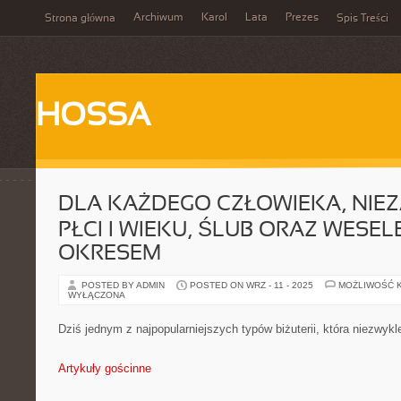
Archiwum
Karol
Lata
Prezes
Strona główna
Spis Treści
HOSSA
DLA KAŻDEGO CZŁOWIEKA, NIEZ
PŁCI I WIEKU, ŚLUB ORAZ WESELE
OKRESEM
POSTED BY ADMIN
POSTED ON WRZ - 11 - 2025
MOŻLIWOŚĆ 
WYŁĄCZONA
Dziś jednym z najpopularniejszych typów biżuterii, która niezwykl
Artykuły gościnne