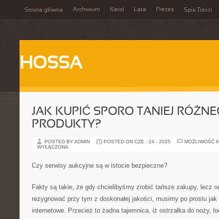
Archiwum
Karol
Lata
Prezes
Strona główna
Spis Treści
HOSSA
JAK KUPIĆ SPORO TANIEJ RÓŻN
PRODUKTY?
POSTED BY ADMIN
POSTED ON CZE - 24 - 2025
MOŻLIWOŚĆ 
WYŁĄCZONA
Czy serwisy aukcyjne są w istocie bezpieczne?
Fakty są takie, że gdy chcielibyśmy zrobić tańsze zakupy, lecz 
rezygnować przy tym z doskonałej jakości, musimy po prostu jak 
internetowe. Przecież to żadna tajemnica, iż ostrzałka do noży, 