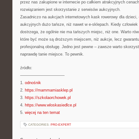
przez nas zakupione w internecie po całkiem atrakcyjnych cenac
rozwiązaniem jest skorzystanie z serwisów aukcyjnych.
Zasadniczo na aukcjach internetowych kask rowerowy dla dzieci, 
aukcyjnych dużo tańsze, niż nawet w e-sklepach. Kiedy człowiek 
dostrzega, że ogólnie nie ma tańszych miejsc, niż one. Warto rów
które być może są droższym miejscem, niż aukcje, lecz gwarantują
profesjonalną obsługę. Jedno jest pewne – zawsze warto skorzysta
naprawdę tanie miejsce. To pewnik.
źródło:
———————————
1.
odnośnik
2.
https://mammamiasklep.pl
3.
https://szkolaorchowek.pl
4.
https://www.wloskasiedlce.pl
5.
więcej na ten temat
CATEGORIES:
PRO-EXPERT