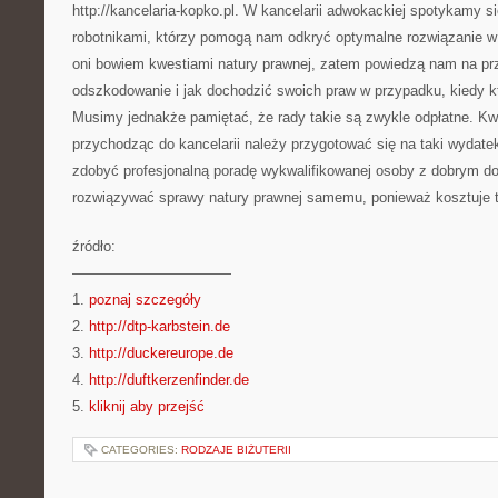
http://kancelaria-kopko.pl. W kancelarii adwokackiej spotykamy s
robotnikami, którzy pomogą nam odkryć optymalne rozwiązanie w d
oni bowiem kwestiami natury prawnej, zatem powiedzą nam na pr
odszkodowanie i jak dochodzić swoich praw w przypadku, kiedy k
Musimy jednakże pamiętać, że rady takie są zwykle odpłatne. Kwo
przychodząc do kancelarii należy przygotować się na taki wydate
zdobyć profesjonalną poradę wykwalifikowanej osoby z dobrym d
rozwiązywać sprawy natury prawnej samemu, ponieważ kosztuje to
źródło:
———————————
1.
poznaj szczegóły
2.
http://dtp-karbstein.de
3.
http://duckereurope.de
4.
http://duftkerzenfinder.de
5.
kliknij aby przejść
CATEGORIES:
RODZAJE BIŻUTERII