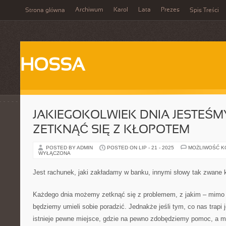
Archiwum
Karol
Lata
Prezes
Strona główna
Spis Treści
HOSSA
JAKIEGOKOLWIEK DNIA JESTEŚM
ZETKNĄĆ SIĘ Z KŁOPOTEM
POSTED BY ADMIN
POSTED ON LIP - 21 - 2025
MOŻLIWOŚĆ 
WYŁĄCZONA
Jest rachunek, jaki zakładamy w banku, innymi słowy tak zwane 
Każdego dnia możemy zetknąć się z problemem, z jakim – mimo tr
będziemy umieli sobie poradzić. Jednakże jeśli tym, co nas trapi 
istnieje pewne miejsce, gdzie na pewno zdobędziemy pomoc, a mi