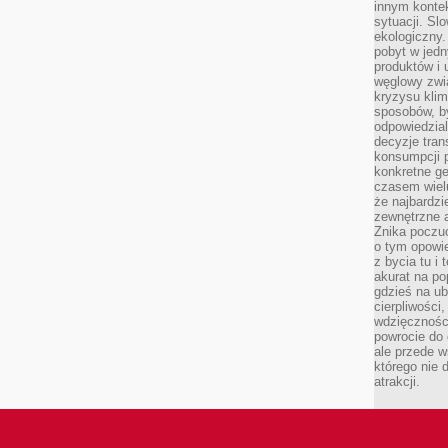
innym kontek
sytuacji. Sl
ekologiczny.
pobyt w jed
produktów i 
węglowy zwi
kryzysu kli
sposobów, b
odpowiedzia
decyzje tran
konsumpcji 
konkretne ge
czasem wiel
że najbardzie
zewnętrzne a
Znika poczu
o tym opowie
z bycia tu i 
akurat na po
gdzieś na u
cierpliwości
wdzięczności
powrocie do
ale przede 
którego nie 
atrakcji.