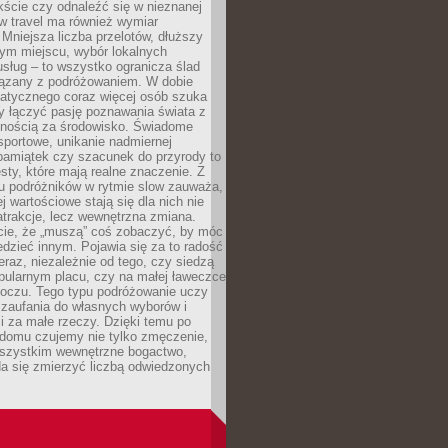
ście czy odnaleźć się w nieznanej
ow travel ma również wymiar
 Mniejsza liczba przelotów, dłuższy
nym miejscu, wybór lokalnych
usług – to wszystko ogranicza ślad
ązany z podróżowaniem. W dobie
matycznego coraz więcej osób szuka
y łączyć pasję poznawania świata z
lnością za środowisko. Świadome
sportowe, unikanie nadmiernej
pamiątek czy szacunek do przyrody to
sty, które mają realne znaczenie. Z
u podróżników w rytmie slow zauważa,
j wartościowe stają się dla nich nie
trakcje, lecz wewnętrzna zmiana.
cie, że „muszą” coś zobaczyć, by móc
dzieć innym. Pojawia się za to radość
teraz, niezależnie od tego, czy siedzą
pularnym placu, czy na małej ławeczce
boczu. Tego typu podróżowanie uczy
, zaufania do własnych wyborów i
 za małe rzeczy. Dzięki temu po
 domu czujemy nie tylko zmęczenie,
wszystkim wewnętrzne bogactwo,
da się zmierzyć liczbą odwiedzonych