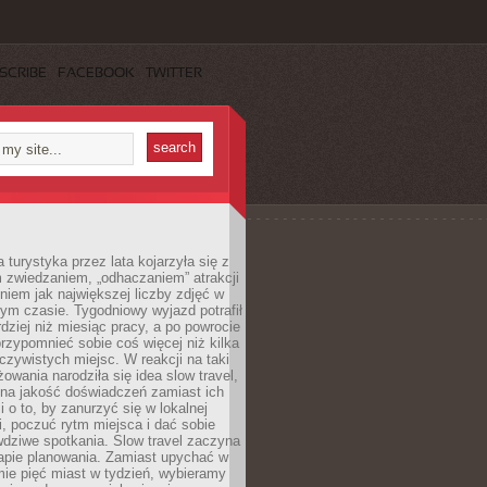
SCRIBE
FACEBOOK
TWITTER
turystyka przez lata kojarzyła się z
 zwiedzaniem, „odhaczaniem” atrakcji
ieniem jak największej liczby zdjęć w
zym czasie. Tygodniowy wyjazd potrafił
ziej niż miesiąc pracy, a po powrocie
przypomnieć sobie coś więcej niż kilka
oczywistych miejsc. W reakcji na taki
owania narodziła się idea slow travel,
 na jakość doświadczeń zamiast ich
i o to, by zanurzyć się w lokalnej
, poczuć rytm miejsca i dać sobie
dziwe spotkania. Slow travel zaczyna
tapie planowania. Zamiast upychać w
ie pięć miast w tydzień, wybieramy