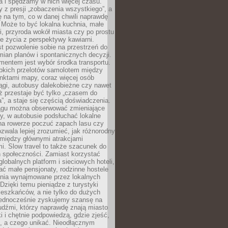
a i spędzamy w nich więcej czasu.
z presji „zobaczenia wszystkiego”, a
 na tym, co w danej chwili naprawdę
 Może to być lokalna kuchnia, małe
ki, przyroda wokół miasta czy po prostu
 życia z perspektywy kawiarni.
t pozwolenie sobie na przestrzeń do
mian planów i spontanicznych decyzji.
mentem jest wybór środka transportu.
bkich przelotów samolotem między
nktami mapy, coraz więcej osób
ągi, autobusy dalekobieżne czy nawet
ż przestaje być tylko „czasem do
”, a staje się częścią doświadczenia.
ągu można obserwować zmieniające
zy, w autobusie podsłuchać lokalne
na rowerze poczuć zapach lasu czy
zwala lepiej zrozumieć, jak różnorodny
omiędzy głównymi atrakcjami
i. Slow travel to także szacunek do
 społeczności. Zamiast korzystać
globalnych platform i sieciowych hoteli,
ać małe pensjonaty, rodzinne hostele
nia wynajmowane przez lokalnych
Dzięki temu pieniądze z turystyki
mieszkańców, a nie tylko do dużych
 Jednocześnie zyskujemy szansę na
udźmi, którzy naprawdę znają miasto
 i chętnie podpowiedzą, gdzie zjeść,
, a czego unikać. Nieodłącznym