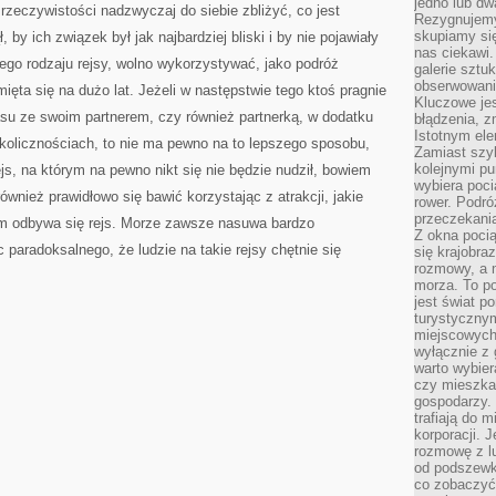
jedno lub dw
rzeczywistości nadzwyczaj do siebie zbliżyć, co jest
Rezygnujemy 
skupiamy się
 by ich związek był jak najbardziej bliski i by nie pojawiały
nas ciekawi.
ego rodzaju rejsy, wolno wykorzystywać, jako podróż
galerie sztu
obserwowanie
ięta się na dużo lat. Jeżeli w następstwie tego ktoś pragnie
Kluczowe jes
asu ze swoim partnerem, czy również partnerką, w dodatku
błądzenia, z
Istotnym ele
kolicznościach, to nie ma pewno na to lepszego sposobu,
Zamiast szy
kolejnymi pu
ejs, na którym na pewno nikt się nie będzie nudził, bowiem
wybiera poci
wnież prawidłowo się bawić korzystając z atrakcji, jakie
rower. Podró
przeczekania
ym odbywa się rejs. Morze zawsze nasuwa bardzo
Z okna poci
 paradoksalnego, że ludzie na takie rejsy chętnie się
się krajobra
rozmowy, a 
morza. To po
jest świat p
turystycznym
miejscowych
wyłącznie z 
warto wybier
czy mieszka
gospodarzy. 
trafiają do 
korporacji.
rozmowę z l
od podszewki
co zobaczyć