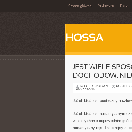
Archiwum
Karol
Strona główna
HOSSA
JEST WIELE SP
DOCHODÓW. NIE
POSTED BY ADMIN
POSTED ON
WYŁĄCZONA
Jeżeli ktoś jest poetycznym czło
Jeżeli ktoś jest romantycznym czł
w niesłychanie odpowiednim guście
romantyczny rejs. Takie rejsy z p