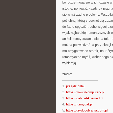
bo ludzie mogą się w ich czasie w 
istotne, ponieważ każdy by pragnął,
się w niż żadne problemy. Wszelki
poślubną, którą z pewnością zapam
de facto spędzić trochę więcej cz
w jak najbardziej romantycznych o
aniżeli zdecydowanie się na taki r
można pozwiedzać, a przy okazji ró
ma przygotowane statek, na któr
romantyczne myśli, wobec tego nic
wybierają.
źródło:
———————————
1.
przejdź dalej
2.
https://www.4komputery.pl
3.
https://gabinet-kosmed.pl
4.
https://funnycat.pl
5.
https://grydopobrania.com.pl