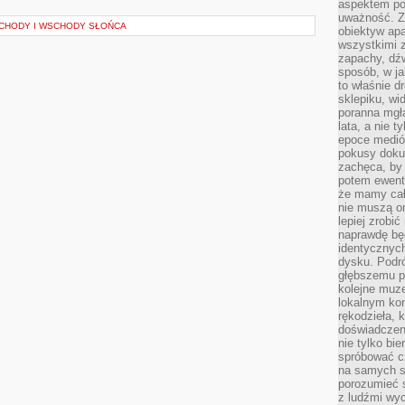
aspektem po
uważność. Z
ACHODY I WSCHODY SŁOŃCA
obiektyw ap
wszystkimi 
zapachy, dźw
sposób, w ja
to właśnie d
sklepiku, wi
poranna mgła
lata, a nie 
epoce medió
pokusy doku
zachęca, by 
potem ewentu
że mamy cał
nie muszą o
lepiej zrobić
naprawdę będ
identycznych
dysku. Podró
głębszemu p
kolejne muz
lokalnym kon
rękodzieła, 
doświadczen
nie tylko bi
spróbować cz
na samych si
porozumieć 
z ludźmi w