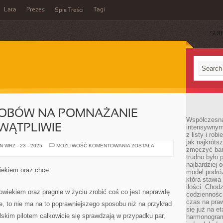
Lata
Prezes
Tagi
Spis Treści
SUB
OSOBÓW NA POMNAŻANIE
Współczesna 
WĄTPLIWIE
intensywnym
z listy i rob
jak najkróts
JEST
 WRZ - 23 - 2025
MOŻLIWOŚĆ KOMENTOWANIA
ZOSTAŁA
zmęczyć bard
WIELE
SPOSOBÓW
trudno było 
NA
najbardziej 
POMNAŻANIE
wiekiem oraz chce
model podróż
DOCHODÓW.
NIEWĄTPLIWIE
która stawia
ilości. Chodz
owiekiem oraz pragnie w życiu zrobić coś co jest naprawdę
codzienności
czas na praw
, to nie ma na to poprawniejszego sposobu niż na przykład
się już na e
olskim pilotem całkowicie się sprawdzają w przypadku par,
harmonogram