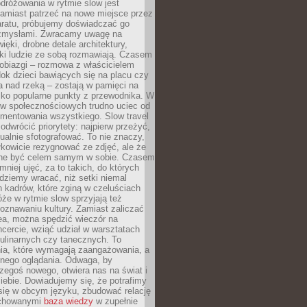
dróżowania w rytmie slow jest
amiast patrzeć na nowe miejsce przez
aratu, próbujemy doświadczać go
zmysłami. Zwracamy uwagę na
ięki, drobne detale architektury,
ki ludzie ze sobą rozmawiają. Czasem
robiazgi – rozmowa z właścicielem
dok dzieci bawiących się na placu czy
 nad rzeką – zostają w pamięci na
tylko popularne punkty z przewodnika. W
w społecznościowych trudno uciec od
mentowania wszystkiego. Slow travel
odwrócić priorytety: najpierw przeżyć,
alnie sfotografować. To nie znaczy,
kowicie rezygnować ze zdjęć, ale że
ne być celem samym w sobie. Czasem
 mniej ujęć, za to takich, do których
ziemy wracać, niż setki niemal
 kadrów, które zginą w czeluściach
że w rytmie slow sprzyjają też
oznawaniu kultury. Zamiast zaliczać
ea, można spędzić wieczór na
cercie, wziąć udział w warsztatach
kulinarnych czy tanecznych. To
ia, które wymagają zaangażowania, a
ernego oglądania. Odwaga, by
egoś nowego, otwiera nas na świat i
ebie. Dowiadujemy się, że potrafimy
się w obcym języku, zbudować relację
ychowanymi
baza wiedzy
w zupełnie