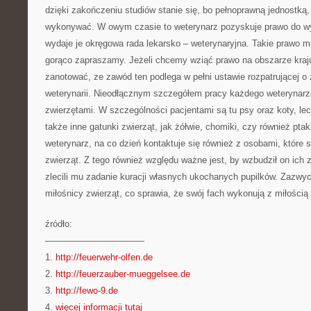
dzięki zakończeniu studiów stanie się, bo pełnoprawną jednostką
wykonywać. W owym czasie to weterynarz pozyskuje prawo do 
wydaje je okręgowa rada lekarsko – weterynaryjna. Takie prawo m
gorąco zapraszamy. Jeżeli chcemy wziąć prawo na obszarze kra
zanotować, ze zawód ten podlega w pełni ustawie rozpatrującej o
weterynarii. Nieodłącznym szczegółem pracy każdego weterynarza
zwierzętami. W szczególności pacjentami są tu psy oraz koty, lecz
także inne gatunki zwierząt, jak żółwie, chomiki, czy również pta
weterynarz, na co dzień kontaktuje się również z osobami, które
zwierząt. Z tego również względu ważne jest, by wzbudził on ich z
zlecili mu zadanie kuracji własnych ukochanych pupilków. Zazwy
miłośnicy zwierząt, co sprawia, że swój fach wykonują z miłością 
źródło:
———————————
1.
http://feuerwehr-olfen.de
2.
http://feuerzauber-mueggelsee.de
3.
http://fewo-9.de
4.
więcej informacji tutaj