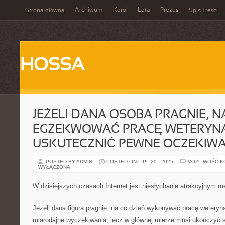
Archiwum
Karol
Lata
Prezes
Strona główna
Spis Treści
HOSSA
JEŻELI DANA OSOBA PRAGNIE, N
EGZEKWOWAĆ PRACĘ WETERYNA
USKUTECZNIĆ PEWNE OCZEKIWA
POSTED BY ADMIN
POSTED ON LIP - 29 - 2025
MOŻLIWOŚĆ 
WYŁĄCZONA
W dzisiejszych czasach Internet jest niesłychanie atrakcyjnym 
Jeżeli dana figura pragnie, na co dzień wykonywać pracę weteryn
miarodajne wyczekiwania, lecz w głównej mierze musi ukończyć s