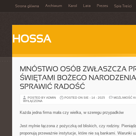
Archiwum
Karol
Lata
Prezes
Strona główna
Spis Treści
HOSSA
MNÓSTWO OSÓB ZWŁASZCZA P
ŚWIĘTAMI BOŻEGO NARODZENI
SPRAWIĆ RADOŚĆ
POSTED BY ADMIN
POSTED ON SIE - 14 - 2025
MOŻLIWOŚĆ 
WYŁĄCZONA
Każda jedna firma mała czy wielka, w szeregu przypadków
Jest mylnie łączona z pożyczką od bliskich, czy rodziny. Pieniąd
proponują przeważnie instytucje, które nie są bankami. Warunki 