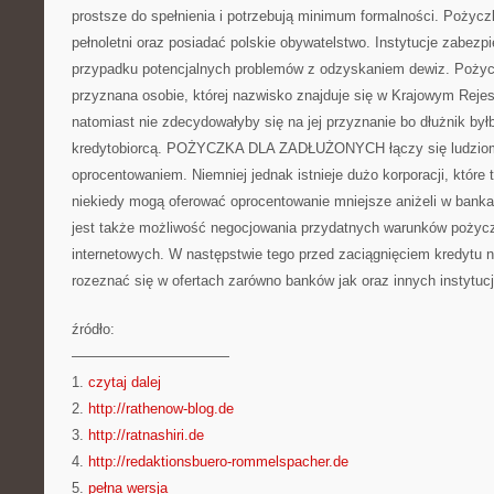
prostsze do spełnienia i potrzebują minimum formalności. Pożyc
pełnoletni oraz posiadać polskie obywatelstwo. Instytucje zabezp
przypadku potencjalnych problemów z odzyskaniem dewiz. Pożyc
przyznana osobie, której nazwisko znajduje się w Krajowym Rejes
natomiast nie zdecydowałyby się na jej przyznanie bo dłużnik by
kredytobiorcą. POŻYCZKA DLA ZADŁUŻONYCH łączy się ludzio
oprocentowaniem. Niemniej jednak istnieje dużo korporacji, które t
niekiedy mogą oferować oprocentowanie mniejsze aniżeli w bankach
jest także możliwość negocjowania przydatnych warunków pożyczk
internetowych. W następstwie tego przed zaciągnięciem kredytu n
rozeznać się w ofertach zarówno banków jak oraz innych instytucj
źródło:
———————————
1.
czytaj dalej
2.
http://rathenow-blog.de
3.
http://ratnashiri.de
4.
http://redaktionsbuero-rommelspacher.de
5.
pełna wersja