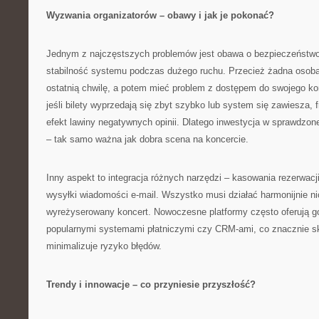
Wyzwania organizatorów – obawy i jak je pokonać?
Jednym z najczęstszych problemów jest obawa o bezpieczeństwo
stabilność systemu podczas dużego ruchu. Przecież żadna osoba 
ostatnią chwilę, a potem mieć problem z dostępem do swojego kont
jeśli bilety wyprzedają się zbyt szybko lub system się zawiesza,
efekt lawiny negatywnych opinii. Dlatego inwestycja w sprawdzon
– tak samo ważna jak dobra scena na koncercie.
Inny aspekt to integracja różnych narzędzi – kasowania rezerwacji
wysyłki wiadomości e-mail. Wszystko musi działać harmonijnie n
wyreżyserowany koncert. Nowoczesne platformy często oferują go
popularnymi systemami płatniczymi czy CRM-ami, co znacznie sk
minimalizuje ryzyko błędów.
Trendy i innowacje – co przyniesie przyszłość?