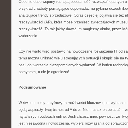
Obecnie obserwujemy rosnącą popularność rozwiązań opartych o s
przykład chatboty pomagające odpowiadać na pytania uczestnik
analizujące trendy sprzedażowe. Coraz częściej pojawia się też i
rzeczywistości (AR), która może przenieść zwiedzających muze
rzeczywistość. To tak jakby dawać im magiczny okular, przez któ
wydarzenia.
Czy nie warto więc postawić na nowoczesne rozwiązania IT od s
temu można uniknąć wielu stresujących sytuacji i skupić się na t
pasji do tworzenia niezapomnianych wydarzeń. W końcu technolog
pomysłom, a nie je ograniczać.
Podsumowanie
W świecie pełnym cyfrowych możliwości kluczowe jest wybranie o
będą wspierały Twój biznes od A do Z. Nie musisz przepłacać – w
najtańszych outletach online. Jeśli chcesz mieć pewność, że Tw
jest niezawodna i nowoczesna, wybierz rozwiązania od sprawdz