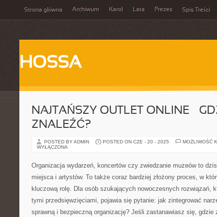
Archiwum
Karol
Lata
Prezes
Strona główna
Spis Treści
HOSSA
NAJTAŃSZY OUTLET ONLINE – GD
ZNALEŹĆ?
POSTED BY ADMIN
POSTED ON CZE - 20 - 2025
MOŻLIWOŚĆ 
WYŁĄCZONA
Organizacja wydarzeń, koncertów czy zwiedzanie muzeów to dzisi
miejsca i artystów. To także coraz bardziej złożony proces, w kt
kluczową rolę. Dla osób szukających nowoczesnych rozwiązań, kt
tymi przedsięwzięciami, pojawia się pytanie: jak zintegrować narz
sprawną i bezpieczną organizację? Jeśli zastanawiasz się, gdzie 