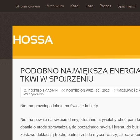
Archiwum
Karol
Lata
Prezes
Strona główna
Spis Treści
HOSSA
PODOBNO NAJWIĘKSZA ENERGIA
TKWI W SPOJRZENIU
POSTED BY ADMIN
POSTED ON WRZ - 26 - 2025
MOŻLIWOŚĆ 
WYŁĄCZONA
Nie ma prawdopodobnie na świecie kobiety
Nie ma pewnie na świecie damy, która nie używałaby choć paru k
dbanie o urodę sprowadzają do porządnego mydła i kremu do buzi, 
zestawu dokładają trochę pudru i żel do mycia twarzy, aż są w ko