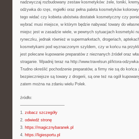
nadzwyczaj rozbudowany zestaw kosmetyków: żele, toniki, kremy, 
odżywka do rzęs, mgiełki oraz pełna paleta kosmetyków kolorow
tego widać czy kobieta ubóstwia dostatek kosmetyczny czy poni
wybrać musi miejsce, w którym będzie nabywać towary do własne
miejsc jest w zasadzie wiele, w pewnych sytuacjach kosmetyki n
ryneczku, jednak również w supermarketach, drogeriach, aptekac
kosmetykami pod wyznaczonym szyldem, czy w końcu na przykład
jest polecane kupowanie preparatów z nieznanych źródeł oraz wła
straganie. Wpadnij teraz na http://www.travelsun.pl/ktora-odzywka-
Trudno określić pochodzenie preparatów, a firmy nie są do końca
bezpieczniejsze są towary z drogerii, są one też na ogół kupowan
zatem można na zdaniu wielu Polek.
źródło:
———————————
1.
zobacz szczegóły
2.
odwiedź stronę
3.
https://magicznybaranek.pl
4.
https://ligiesportu.pl