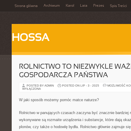
Archiwum
Karol
Lata
Prezes
Strona główna
Spis Treści
HOSSA
ROLNICTWO TO NIEZWYKLE WAŻ
GOSPODARCZA PAŃSTWA
POSTED BY ADMIN
POSTED ON LIP - 3 - 2025
MOŻLIWOŚĆ K
WYŁĄCZONA
W jaki sposób możemy pomóc matce naturze?
Rolnictwo w panujących czasach zaczyna być znacznie bardziej r
wykonywane są rozmaite urządzenia i substancje, które dają okazj
plonów, czy także o hodowlę bydła. Rolnictwo głównie zajmuje si