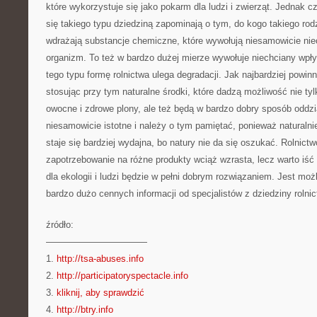
które wykorzystuje się jako pokarm dla ludzi i zwierząt. Jednak c
się takiego typu dziedziną zapominają o tym, do kogo takiego rodza
wdrażają substancje chemiczne, które wywołują niesamowicie nie
organizm. To też w bardzo dużej mierze wywołuje niechciany wpły
tego typu formę rolnictwa ulega degradacji. Jak najbardziej powinn
stosując przy tym naturalne środki, które dadzą możliwość nie t
owocne i zdrowe plony, ale też będą w bardzo dobry sposób oddzi
niesamowicie istotne i należy o tym pamiętać, ponieważ naturalni
staje się bardziej wydajna, bo natury nie da się oszukać. Rolnictw
zapotrzebowanie na różne produkty wciąż wzrasta, lecz warto iść 
dla ekologii i ludzi będzie w pełni dobrym rozwiązaniem. Jest mo
bardzo dużo cennych informacji od specjalistów z dziedziny rolnict
źródło:
———————————
1.
http://tsa-abuses.info
2.
http://participatoryspectacle.info
3.
kliknij, aby sprawdzić
4.
http://btry.info