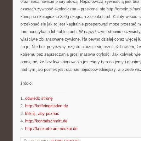
oraz niesamowicie priorytetową. Najzdrowszą żywnością jest bez 
czasach żywność ekologiczna – przekonaj się http://drpelc.pl/nasi
konopne-ekologiczne-250g-ekogram-zielonki.html. Każdy wobec te
przekonać się jak to jest kapitalnie prosperować może przestać m
farmaceutykach lub tabletkach. W najwyższym stopniu oczywist
właściwie zbilansowane żywione. Na pewno dzisiaj coraz więcej l
co je, Nie bez przyczyny, często okazuje się przecież bowiem, 
któremu bez zaprzeczania grozi masowa otyłość. Jakikolwiek wie
pamiętać, że bez kwestionowania jesteśmy tym co jemy i musimy
nad tym jaki posiłek jest dla nas najodpowiedniejszy, a przede w
źródło:
———————————
1.
odwiedź stronę
2.
http://koffeingeladen.de
3.
kliknij, aby poznać
4.
http://konradschmitt.de
5.
http://konzerte-am-neckar.de
CATEGORIES:
ROZWÓJ DZIECKA