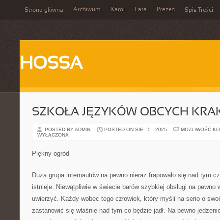
Archiwum
Karol
Lata
Prezes
Strona główna
Spis Treści
HOSSA
SZKOŁA JĘZYKÓW OBCYCH KR
POSTED BY ADMIN
POSTED ON SIE - 5 - 2025
MOŻLIWOŚĆ K
WYŁĄCZONA
Piękny ogród
Duża grupa internautów na pewno nieraz frapowało się nad tym 
istnieje. Niewątpliwie w świecie barów szybkiej obsługi na pewno w
uwierzyć. Każdy wobec tego człowiek, który myśli na serio o sw
zastanowić się właśnie nad tym co będzie jadł. Na pewno jedzenie