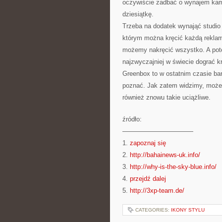
oczywiście zadbać o wynajem kam
dziesiątkę.
Trzeba na dodatek wynająć studio 
którym można kręcić każdą reklam
możemy nakręcić wszystko. A pot
najzwyczajniej w świecie dograć 
Greenbox to w ostatnim czasie bar
poznać. Jak zatem widzimy, może n
również znowu takie uciążliwe.
źródło:
———————————
1.
zapoznaj się
2.
http://bahainews-uk.info/
3.
http://why-is-the-sky-blue.info/
4.
przejdź dalej
5.
http://3xp-team.de/
CATEGORIES:
IKONY STYLU