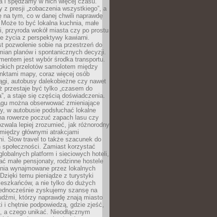
a i spędzamy w nich więcej czasu.
z presji „zobaczenia wszystkiego”, a
 na tym, co w danej chwili naprawdę
 Może to być lokalna kuchnia, małe
ki, przyroda wokół miasta czy po prostu
 życia z perspektywy kawiarni.
t pozwolenie sobie na przestrzeń do
mian planów i spontanicznych decyzji.
mentem jest wybór środka transportu.
bkich przelotów samolotem między
nktami mapy, coraz więcej osób
ągi, autobusy dalekobieżne czy nawet
ż przestaje być tylko „czasem do
”, a staje się częścią doświadczenia.
ągu można obserwować zmieniające
zy, w autobusie podsłuchać lokalne
na rowerze poczuć zapach lasu czy
zwala lepiej zrozumieć, jak różnorodny
omiędzy głównymi atrakcjami
i. Slow travel to także szacunek do
 społeczności. Zamiast korzystać
globalnych platform i sieciowych hoteli,
ać małe pensjonaty, rodzinne hostele
nia wynajmowane przez lokalnych
Dzięki temu pieniądze z turystyki
mieszkańców, a nie tylko do dużych
 Jednocześnie zyskujemy szansę na
udźmi, którzy naprawdę znają miasto
 i chętnie podpowiedzą, gdzie zjeść,
, a czego unikać. Nieodłącznym