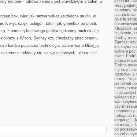
jedno lub dw
ery red one – takowa kamera jest prawdziwym srzałem w
Rezygnujemy 
skupiamy się
nas ciekawi.
green box, więc jak nazwa wskazuje zielone studio, w
galerie sztu
ę. A więc dzięki usługom takim jak greenbox po prostu
obserwowanie
Kluczowe jes
em, z pomocą fachowego grafika będziemy mieli okazję
błądzenia, z
Istotnym ele
krajobrazy z Włoch, Sydney czy chociażby znad oceanu.
Zamiast szy
dzo bardzo popularna technologia, zatem warto bliżej ją
kolejnymi pu
wybiera poci
akręcenie reklamy nie należy do łatwych, ale nie jest
rower. Podró
przeczekania
Z okna poci
się krajobra
rozmowy, a 
morza. To po
jest świat p
turystycznym
miejscowych
wyłącznie z 
warto wybier
czy mieszka
gospodarzy. 
trafiają do 
korporacji.
rozmowę z l
od podszewki
co zobaczyć