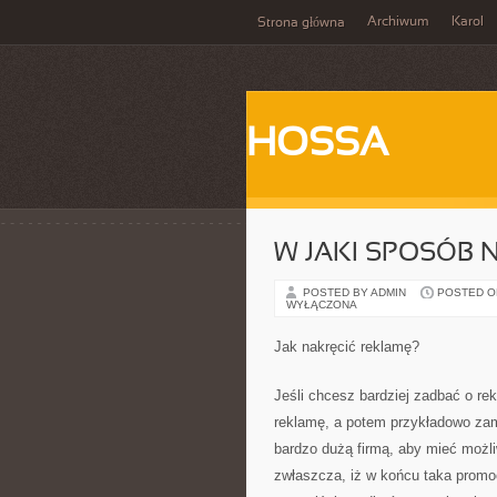
Archiwum
Karol
Strona główna
HOSSA
W JAKI SPOSÓB 
POSTED BY ADMIN
POSTED ON
WYŁĄCZONA
Jak nakręcić reklamę?
Jeśli chcesz bardziej zadbać o re
reklamę, a potem przykładowo zami
bardzo dużą firmą, aby mieć możl
zwłaszcza, iż w końcu taka promoc