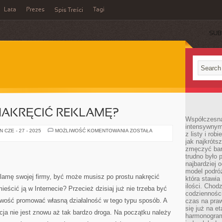
Lata
Prezes
Tagi
Spis Treści
SUB
NAKRĘCIĆ REKLAMĘ?
Współczesna 
intensywnym
W
 CZE - 27 - 2025
MOŻLIWOŚĆ KOMENTOWANIA
ZOSTAŁA
z listy i rob
JAKI
jak najkróts
SPOSÓB
NAKRĘCIĆ
zmęczyć bard
REKLAMĘ?
trudno było 
najbardziej 
model podróż
klamę swojej firmy, być może musisz po prostu nakręcić
która stawia
ilości. Chodz
eścić ją w Internecie? Przecież dzisiaj już nie trzeba być
codzienności
iwość promować własną działalność w tego typu sposób. A
czas na praw
się już na e
ja nie jest znowu aż tak bardzo droga. Na początku należy
harmonogram