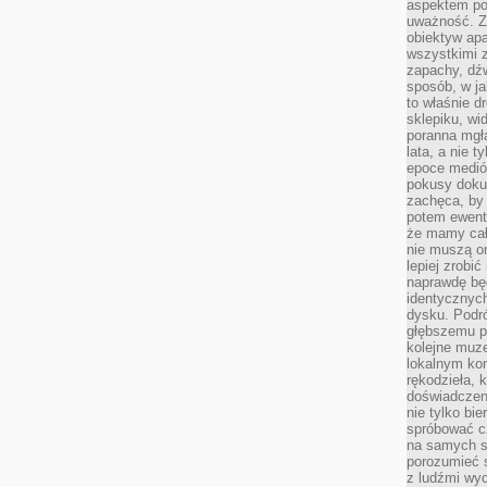
aspektem po
uważność. Z
obiektyw ap
wszystkimi 
zapachy, dźw
sposób, w ja
to właśnie d
sklepiku, wi
poranna mgła
lata, a nie 
epoce medió
pokusy doku
zachęca, by 
potem ewentu
że mamy cał
nie muszą o
lepiej zrobić
naprawdę będ
identycznych
dysku. Podró
głębszemu p
kolejne muz
lokalnym kon
rękodzieła, 
doświadczen
nie tylko bi
spróbować cz
na samych si
porozumieć 
z ludźmi w