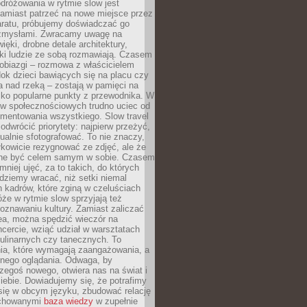
dróżowania w rytmie slow jest
amiast patrzeć na nowe miejsce przez
aratu, próbujemy doświadczać go
zmysłami. Zwracamy uwagę na
ięki, drobne detale architektury,
ki ludzie ze sobą rozmawiają. Czasem
robiazgi – rozmowa z właścicielem
dok dzieci bawiących się na placu czy
 nad rzeką – zostają w pamięci na
tylko popularne punkty z przewodnika. W
w społecznościowych trudno uciec od
mentowania wszystkiego. Slow travel
odwrócić priorytety: najpierw przeżyć,
alnie sfotografować. To nie znaczy,
kowicie rezygnować ze zdjęć, ale że
ne być celem samym w sobie. Czasem
 mniej ujęć, za to takich, do których
ziemy wracać, niż setki niemal
 kadrów, które zginą w czeluściach
że w rytmie slow sprzyjają też
oznawaniu kultury. Zamiast zaliczać
ea, można spędzić wieczór na
cercie, wziąć udział w warsztatach
kulinarnych czy tanecznych. To
ia, które wymagają zaangażowania, a
ernego oglądania. Odwaga, by
egoś nowego, otwiera nas na świat i
ebie. Dowiadujemy się, że potrafimy
się w obcym języku, zbudować relację
ychowanymi
baza wiedzy
w zupełnie