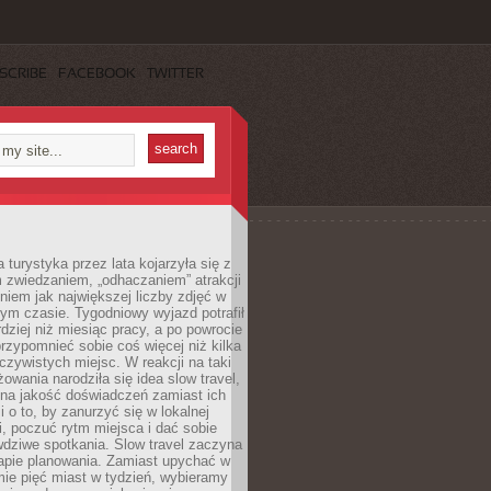
SCRIBE
FACEBOOK
TWITTER
turystyka przez lata kojarzyła się z
 zwiedzaniem, „odhaczaniem” atrakcji
ieniem jak największej liczby zdjęć w
zym czasie. Tygodniowy wyjazd potrafił
ziej niż miesiąc pracy, a po powrocie
przypomnieć sobie coś więcej niż kilka
oczywistych miejsc. W reakcji na taki
owania narodziła się idea slow travel,
 na jakość doświadczeń zamiast ich
i o to, by zanurzyć się w lokalnej
, poczuć rytm miejsca i dać sobie
dziwe spotkania. Slow travel zaczyna
tapie planowania. Zamiast upychać w
ie pięć miast w tydzień, wybieramy