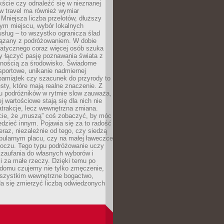
ście czy odnaleźć się w nieznanej
ow travel ma również wymiar
 Mniejsza liczba przelotów, dłuższy
nym miejscu, wybór lokalnych
usług – to wszystko ogranicza ślad
ązany z podróżowaniem. W dobie
matycznego coraz więcej osób szuka
y łączyć pasję poznawania świata z
lnością za środowisko. Świadome
sportowe, unikanie nadmiernej
pamiątek czy szacunek do przyrody to
sty, które mają realne znaczenie. Z
u podróżników w rytmie slow zauważa,
j wartościowe stają się dla nich nie
trakcje, lecz wewnętrzna zmiana.
cie, że „muszą” coś zobaczyć, by móc
dzieć innym. Pojawia się za to radość
teraz, niezależnie od tego, czy siedzą
pularnym placu, czy na małej ławeczce
boczu. Tego typu podróżowanie uczy
, zaufania do własnych wyborów i
 za małe rzeczy. Dzięki temu po
 domu czujemy nie tylko zmęczenie,
wszystkim wewnętrzne bogactwo,
da się zmierzyć liczbą odwiedzonych