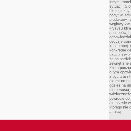
innym kontek
sytuacji. Sl
ekologiczny.
pobyt w jed
produktów i 
węglowy zwi
kryzysu kli
sposobów, b
odpowiedzia
decyzje tran
konsumpcji 
konkretne ge
czasem wiel
że najbardzie
zewnętrzne a
Znika poczu
o tym opowie
z bycia tu i 
akurat na po
gdzieś na u
cierpliwości
wdzięczności
powrocie do
ale przede 
którego nie 
atrakcji.