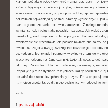
kamieni, pożądane byłoby wymienić marmur oraz granit. To niezw
które dodają wnętrzom elegancji, szyku, i niezrównanego charakter
wolno znaleźć na stronce
, proponuje w podobny sposób sprzedaż
naturalnych najważniejszej postaci. Starczy wybrać artykuł, jaki
nam do gustu i zestawić stosowne zamówienie. Z takiego materiał
wymiar, schody i balustrady, posadzki i parapety. Jak widać zate
niejednolity, warto więc się mu bliżej przyjrzeć. Kamień naturalny
rewelacyjnie się przedstawia, ale posiada również inne zalety, na
zwrócić szczególną uwagę. Szczególnie towar ów jest odporny na
uszkodzenia, jest twardy i porządny, w związku z tym nie ma oba
więcej jest odporny na różne czynniki, takie jak woda, wilgoć, pa
jak i ziąb. Zatem też zdoła być użytkowany na zewnątrz, na balko
Propozycja jest niesłychanie fascynująca, każdy powinien się jej bl
posiadać dom specjalny, pełen klasy i szyku. Firma proponuje 
na miejscu u petenta, co dla niego będzie licznym udogodnieniem
źródło:
———————————
1.
przeczytaj całość