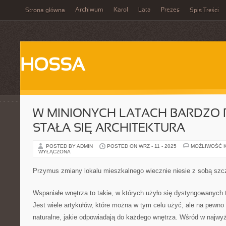
Archiwum
Karol
Lata
Prezes
Strona główna
Spis Treści
HOSSA
W MINIONYCH LATACH BARDZO
STAŁA SIĘ ARCHITEKTURA
POSTED BY ADMIN
POSTED ON WRZ - 11 - 2025
MOŻLIWOŚĆ 
WYŁĄCZONA
Przymus zmiany lokalu mieszkalnego wiecznie niesie z sobą szc
Wspaniałe wnętrza to takie, w których użyło się dystyngowanyc
Jest wiele artykułów, które można w tym celu użyć, ale na pewno 
naturalne, jakie odpowiadają do każdego wnętrza. Wśród w najw