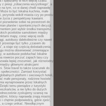
a i spędzamy w nich więcej czasu.
z presji „zobaczenia wszystkiego”, a
 na tym, co w danej chwili naprawdę
 Może to być lokalna kuchnia, małe
ki, przyroda wokół miasta czy po prostu
 życia z perspektywy kawiarni.
t pozwolenie sobie na przestrzeń do
mian planów i spontanicznych decyzji.
mentem jest wybór środka transportu.
bkich przelotów samolotem między
nktami mapy, coraz więcej osób
ągi, autobusy dalekobieżne czy nawet
ż przestaje być tylko „czasem do
”, a staje się częścią doświadczenia.
ągu można obserwować zmieniające
zy, w autobusie podsłuchać lokalne
na rowerze poczuć zapach lasu czy
zwala lepiej zrozumieć, jak różnorodny
omiędzy głównymi atrakcjami
i. Slow travel to także szacunek do
 społeczności. Zamiast korzystać
globalnych platform i sieciowych hoteli,
ać małe pensjonaty, rodzinne hostele
nia wynajmowane przez lokalnych
Dzięki temu pieniądze z turystyki
mieszkańców, a nie tylko do dużych
 Jednocześnie zyskujemy szansę na
udźmi, którzy naprawdę znają miasto
 i chętnie podpowiedzą, gdzie zjeść,
, a czego unikać. Nieodłącznym