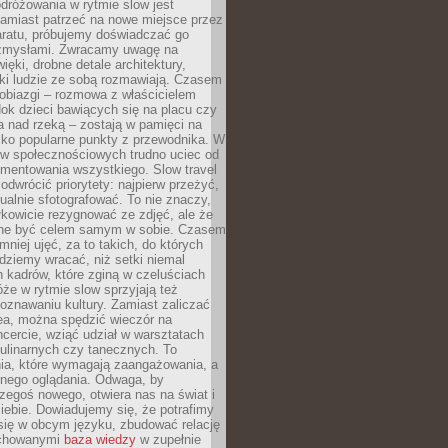
dróżowania w rytmie slow jest
amiast patrzeć na nowe miejsce przez
aratu, próbujemy doświadczać go
zmysłami. Zwracamy uwagę na
ięki, drobne detale architektury,
ki ludzie ze sobą rozmawiają. Czasem
robiazgi – rozmowa z właścicielem
dok dzieci bawiących się na placu czy
 nad rzeką – zostają w pamięci na
tylko popularne punkty z przewodnika. W
w społecznościowych trudno uciec od
mentowania wszystkiego. Slow travel
odwrócić priorytety: najpierw przeżyć,
alnie sfotografować. To nie znaczy,
kowicie rezygnować ze zdjęć, ale że
ne być celem samym w sobie. Czasem
 mniej ujęć, za to takich, do których
ziemy wracać, niż setki niemal
 kadrów, które zginą w czeluściach
że w rytmie slow sprzyjają też
oznawaniu kultury. Zamiast zaliczać
ea, można spędzić wieczór na
cercie, wziąć udział w warsztatach
kulinarnych czy tanecznych. To
ia, które wymagają zaangażowania, a
ernego oglądania. Odwaga, by
egoś nowego, otwiera nas na świat i
ebie. Dowiadujemy się, że potrafimy
się w obcym języku, zbudować relację
ychowanymi
baza wiedzy
w zupełnie