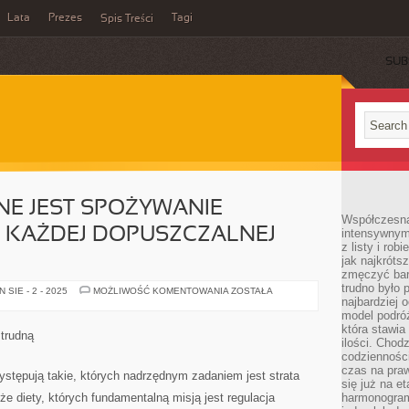
Lata
Prezes
Tagi
Spis Treści
SUB
E JEST SPOŻYWANIE
Współczesna 
 KAŻDEJ DOPUSZCZALNEJ
intensywnym
z listy i rob
jak najkróts
zmęczyć bard
trudno było 
W
SIE - 2 - 2025
MOŻLIWOŚĆ KOMENTOWANIA
ZOSTAŁA
POLSCE
najbardziej 
OGÓLNE
model podróż
JEST
która stawia
SPOŻYWANIE
 trudną
ALKOHOLU
ilości. Chodz
PRZY
codzienności
KAŻDEJ
czas na praw
DOPUSZCZALNEJ
ystępują takie, których nadrzędnym zadaniem jest strata
OKAZJI
się już na e
e diety, których fundamentalną misją jest regulacja
harmonogram