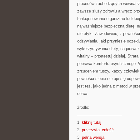
procesów zachodzących wewnątrz 
zawsze służy zdrowiu a wręcz prz
funkcjonowaniu organizmu ludzkie
najważniejsze bezpieczną dietę, n
dietetyki. Zawodowiec, z pewnoś
odżywiania, jaki przyniesie oczek
wykorzystywania diety, na pierws
witalny – przetestuj dzisiaj. Strat
poprawa komfortu psychicznego. W
zrzuceniem tuszy, każdy człowiek
pewności siebie i czuje się odpow
jest też, jako jedna z metod w prz
serca.
źródło:
———————————
1.
kliknij tutaj
2.
przeczytaj całość
3.
pełna wersja