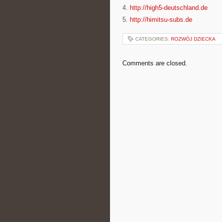
4.
http://high5-deutschland.de
5.
http://himitsu-subs.de
CATEGORIES:
ROZWÓJ DZIECKA
Comments are closed.