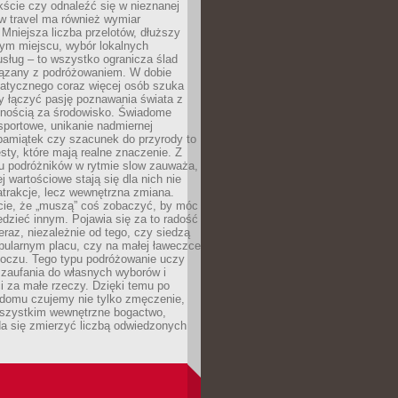
ście czy odnaleźć się w nieznanej
ow travel ma również wymiar
 Mniejsza liczba przelotów, dłuższy
nym miejscu, wybór lokalnych
usług – to wszystko ogranicza ślad
ązany z podróżowaniem. W dobie
matycznego coraz więcej osób szuka
y łączyć pasję poznawania świata z
lnością za środowisko. Świadome
sportowe, unikanie nadmiernej
pamiątek czy szacunek do przyrody to
sty, które mają realne znaczenie. Z
u podróżników w rytmie slow zauważa,
j wartościowe stają się dla nich nie
trakcje, lecz wewnętrzna zmiana.
cie, że „muszą” coś zobaczyć, by móc
dzieć innym. Pojawia się za to radość
teraz, niezależnie od tego, czy siedzą
pularnym placu, czy na małej ławeczce
boczu. Tego typu podróżowanie uczy
, zaufania do własnych wyborów i
 za małe rzeczy. Dzięki temu po
 domu czujemy nie tylko zmęczenie,
wszystkim wewnętrzne bogactwo,
da się zmierzyć liczbą odwiedzonych