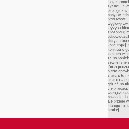
innym kontek
sytuacji. Sl
ekologiczny.
pobyt w jed
produktów i 
węglowy zwi
kryzysu kli
sposobów, b
odpowiedzia
decyzje tran
konsumpcji 
konkretne ge
czasem wiel
że najbardzie
zewnętrzne a
Znika poczu
o tym opowie
z bycia tu i 
akurat na po
gdzieś na u
cierpliwości
wdzięczności
powrocie do
ale przede 
którego nie 
atrakcji.