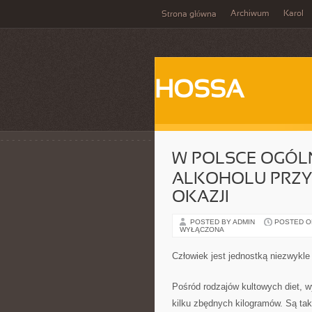
Archiwum
Karol
Strona główna
HOSSA
W POLSCE OGÓLN
ALKOHOLU PRZY
OKAZJI
POSTED BY ADMIN
POSTED ON 
WYŁĄCZONA
Człowiek jest jednostką niezwykle
Pośród rodzajów kultowych diet, w
kilku zbędnych kilogramów. Są takż