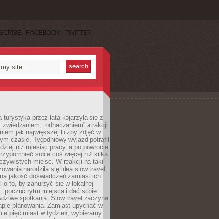
SCRIBE
FACEBOOK
TWITTER
turystyka przez lata kojarzyła się z
 zwiedzaniem, „odhaczaniem” atrakcji
ieniem jak największej liczby zdjęć w
zym czasie. Tygodniowy wyjazd potrafił
ziej niż miesiąc pracy, a po powrocie
przypomnieć sobie coś więcej niż kilka
oczywistych miejsc. W reakcji na taki
owania narodziła się idea slow travel,
 na jakość doświadczeń zamiast ich
i o to, by zanurzyć się w lokalnej
, poczuć rytm miejsca i dać sobie
dziwe spotkania. Slow travel zaczyna
tapie planowania. Zamiast upychać w
ie pięć miast w tydzień, wybieramy