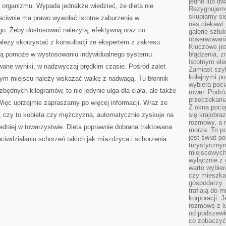
jedno lub dw
organizmu. Wypada jednakże wiedzieć, że dieta nie
Rezygnujemy 
skupiamy się
eciwnie ma prawo wywołać istotne zaburzenia w
nas ciekawi.
go. Żeby dostosować należytą, efektywną oraz co
galerie sztu
obserwowanie
ależy skorzystać z konsultacji ze ekspertem z zakresu
Kluczowe jes
cią pomoże w wystosowaniu indywidualnego systemu
błądzenia, z
Istotnym ele
iwane wyniki, w nadzwyczaj prędkim czasie. Pośród zalet
Zamiast szy
kolejnymi pu
zym miejscu należy wskazać walkę z nadwagą. Tu błonnik
wybiera poci
a zbędnych kilogramów, to nie jedynie ulga dla ciała, ale także
rower. Podró
przeczekania
ięc uprzejmie zapraszamy po więcej informacji. Wraz ze
Z okna poci
, czy to kobieta czy mężczyzna, automatycznie zyskuje na
się krajobra
rozmowy, a 
iedniej w towarzystwie. Dieta poprawnie dobrana traktowana
morza. To po
jest świat p
eciwdziałaniu schorzeń takich jak miażdżyca i schorzenia
turystycznym
miejscowych
wyłącznie z 
warto wybier
czy mieszka
gospodarzy. 
trafiają do 
korporacji.
rozmowę z l
od podszewki
co zobaczyć