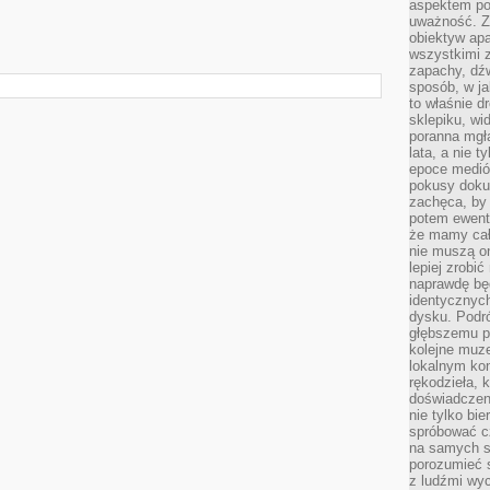
aspektem po
uważność. Z
obiektyw ap
wszystkimi 
zapachy, dźw
sposób, w ja
to właśnie d
sklepiku, wi
poranna mgła
lata, a nie 
epoce medió
pokusy doku
zachęca, by 
potem ewentu
że mamy cał
nie muszą o
lepiej zrobić
naprawdę będ
identycznych
dysku. Podró
głębszemu p
kolejne muz
lokalnym kon
rękodzieła, 
doświadczen
nie tylko bi
spróbować cz
na samych si
porozumieć 
z ludźmi w