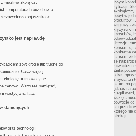
innym kontek
i z wrażliwą skórą czy
sytuacji. Sl
ich temperaturach bez obaw o
ekologiczny.
pobyt w jed
ć niezawodnego sojusznika w
produktów i 
węglowy zwi
kryzysu kli
sposobów, b
zystko jest naprawdę
odpowiedzia
decyzje tran
konsumpcji 
konkretne ge
czasem wiel
że najbardzie
ypadkiem zbyt drogie lub trudne do
zewnętrzne a
Znika poczu
koniecznie. Coraz więcej
o tym opowie
i ekologię, a innowacyjne
z bycia tu i 
akurat na po
pne cenowo. Warto też pamiętać,
gdzieś na u
cierpliwości
 inwestycja na lata.
wdzięczności
powrocie do
ale przede 
ów dziecięcych
którego nie 
atrakcji.
łów oraz technologii
 tkaninach. Co ciekawe, coraz