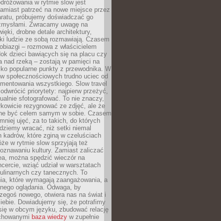
dróżowania w rytmie slow jest
amiast patrzeć na nowe miejsce przez
aratu, próbujemy doświadczać go
zmysłami. Zwracamy uwagę na
ięki, drobne detale architektury,
ki ludzie ze sobą rozmawiają. Czasem
robiazgi – rozmowa z właścicielem
dok dzieci bawiących się na placu czy
 nad rzeką – zostają w pamięci na
tylko popularne punkty z przewodnika. W
w społecznościowych trudno uciec od
mentowania wszystkiego. Slow travel
odwrócić priorytety: najpierw przeżyć,
alnie sfotografować. To nie znaczy,
kowicie rezygnować ze zdjęć, ale że
ne być celem samym w sobie. Czasem
 mniej ujęć, za to takich, do których
ziemy wracać, niż setki niemal
 kadrów, które zginą w czeluściach
że w rytmie slow sprzyjają też
oznawaniu kultury. Zamiast zaliczać
ea, można spędzić wieczór na
cercie, wziąć udział w warsztatach
kulinarnych czy tanecznych. To
ia, które wymagają zaangażowania, a
ernego oglądania. Odwaga, by
egoś nowego, otwiera nas na świat i
ebie. Dowiadujemy się, że potrafimy
się w obcym języku, zbudować relację
ychowanymi
baza wiedzy
w zupełnie