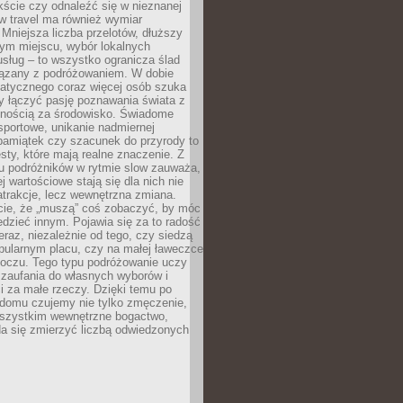
ście czy odnaleźć się w nieznanej
ow travel ma również wymiar
 Mniejsza liczba przelotów, dłuższy
nym miejscu, wybór lokalnych
usług – to wszystko ogranicza ślad
ązany z podróżowaniem. W dobie
matycznego coraz więcej osób szuka
y łączyć pasję poznawania świata z
lnością za środowisko. Świadome
sportowe, unikanie nadmiernej
pamiątek czy szacunek do przyrody to
sty, które mają realne znaczenie. Z
u podróżników w rytmie slow zauważa,
j wartościowe stają się dla nich nie
trakcje, lecz wewnętrzna zmiana.
cie, że „muszą” coś zobaczyć, by móc
dzieć innym. Pojawia się za to radość
teraz, niezależnie od tego, czy siedzą
pularnym placu, czy na małej ławeczce
boczu. Tego typu podróżowanie uczy
, zaufania do własnych wyborów i
 za małe rzeczy. Dzięki temu po
 domu czujemy nie tylko zmęczenie,
wszystkim wewnętrzne bogactwo,
da się zmierzyć liczbą odwiedzonych