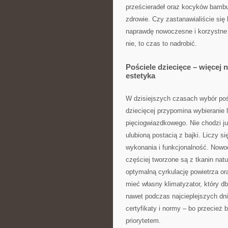
prześcieradeł oraz kocyków bambu
zdrowie. Czy zastanawialiście się 
naprawdę nowoczesne i korzystne d
nie, to czas to nadrobić.
Pościele dziecięce – więcej n
estetyka
W dzisiejszych czasach wybór poś
dziecięcej przypomina wybieranie
pięciogwiazdkowego. Nie chodzi ju
ulubioną postacią z bajki. Liczy si
wykonania i funkcjonalność. Nowo
częściej tworzone są z tkanin natu
optymalną cyrkulację powietrza or
mieć własny klimatyzator, który d
nawet podczas najcieplejszych dn
certyfikaty i normy – bo przecież
priorytetem.