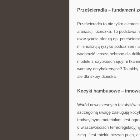
Prześcieradła – fundament 
Prześcieradła to nie tylko element
aranżacji łóżeczka. To podstawa 
rozwiązania oferują np. prześciera
minimalizują ryzyko podrażnień i 
wyobrazić lepszą ochronę dla deli
modele z szybkoschnącymi tkanin
warstwy antybakteryjne? To jakby
ale dla skóry dziecka.
Kocyki bambusowe – innowa
Wśród nowoczesnych tekstyliów n
szczególną uwagę zasługują kocy
tradycyjnymi materiałami jest ogr
o właściwościach termoregulacyjny
zimą. Jest miękki niczym puch, a 