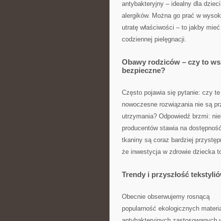
antybakteryjny – idealny dla dziec
alergików. Można go prać w wysok
utratę właściwości – to jakby mie
codziennej pielęgnacji.
Obawy rodziców – czy to ws
bezpieczne?
Często pojawia się pytanie: czy te
nowoczesne rozwiązania nie są prz
utrzymania? Odpowiedź brzmi: nie
producentów stawia na dostępność 
tkaniny są coraz bardziej przystę
że inwestycja w zdrowie dziecka to
Trendy i przyszłość tekstyli
Obecnie obserwujemy rosnącą
popularność ekologicznych materia
antybakteryjnych zastosowanych w