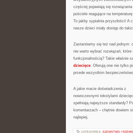
częściej pojawiają się rozwiązania 
pościele reagujące na temperaturę 
To jakby sypialnia przyszłości! A 
nasze dzieci miały dostęp do taki
Zastanówmy się też nad jednym: 
nie warto wybrać rozwiązań, które
funkcjonalnością? Takie właśnie 
dziecięce
. Oferują one nie tylko p
przede wszystkim bezpieczeństwo 
A jakie macie doświadczenia z
nowoczesnymi tekstylami dziecięc
spełniają najwyższe standardy? Po
komentarzach – chętnie dowiem si
najlepiej.
CATEGORIES:
SZEWSTWO I RZEMI