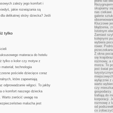
jedno lub dw
sowych zależy jego komfort i
Rezygnujemy 
skupiamy się
kiedyś, jakie rozwiązania są
nas ciekawi.
la delikatnej skóry dziecka? Jeśli
galerie sztu
obserwowanie
Kluczowe jes
błądzenia, z
Istotnym ele
iż tylko
Zamiast szy
kolejnymi pu
wybiera poci
rower. Podró
cieli
przeczekania
Z okna poci
 luksusowego materaca do hotelu
się krajobra
ż tylko o kolor czy motyw z
rozmowy, a 
morza. To po
ę materiał, technologia
jest świat p
turystycznym
czesne pościele dziecięce coraz
miejscowych
ralnych, które zapewniają
wyłącznie z 
warto wybier
az odprowadzanie wilgoci. To jakby
czy mieszka
ba o komfort naszego dziecka
gospodarzy. 
trafiają do 
i. Warto zwrócić uwagę na
korporacji.
rozmowę z l
 bezpieczeństwo malucha jest
od podszewki
co zobaczyć