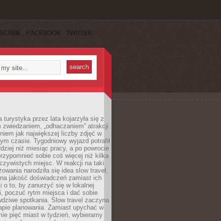
SCRIBE
FACEBOOK
TWITTER
turystyka przez lata kojarzyła się z
 zwiedzaniem, „odhaczaniem” atrakcji
ieniem jak największej liczby zdjęć w
zym czasie. Tygodniowy wyjazd potrafił
ziej niż miesiąc pracy, a po powrocie
przypomnieć sobie coś więcej niż kilka
oczywistych miejsc. W reakcji na taki
owania narodziła się idea slow travel,
 na jakość doświadczeń zamiast ich
i o to, by zanurzyć się w lokalnej
, poczuć rytm miejsca i dać sobie
dziwe spotkania. Slow travel zaczyna
tapie planowania. Zamiast upychać w
ie pięć miast w tydzień, wybieramy