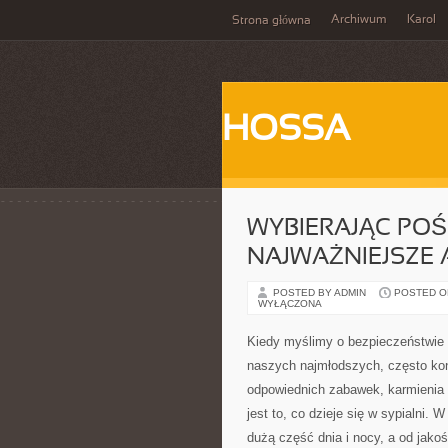
Archiwum
Karol
Strona główna
HOSSA
WYBIERAJĄC POŚC
NAJWAŻNIEJSZE
POSTED BY ADMIN
POSTED ON
WYŁĄCZONA
Kiedy myślimy o bezpieczeństwie
naszych najmłodszych, często ko
odpowiednich zabawek, karmienia c
jest to, co dzieje się w sypialni.
dużą część dnia i nocy, a od jakośc