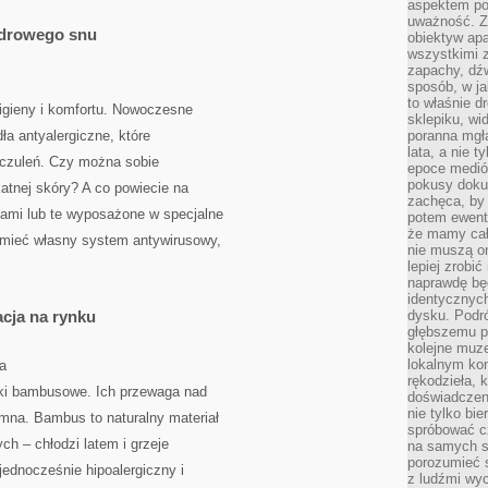
aspektem po
uważność. Z
zdrowego snu
obiektyw ap
wszystkimi 
zapachy, dźw
sposób, w ja
to właśnie d
higieny i komfortu. Nowoczesne
sklepiku, wi
dła antyalergiczne, które
poranna mgła
lata, a nie 
uczuleń. Czy można sobie
epoce medió
pokusy doku
katnej skóry? A co powiecie na
zachęca, by 
ami lub te wyposażone w specjalne
potem ewentu
że mamy cał
 mieć własny system antywirusowy,
nie muszą o
lepiej zrobić
naprawdę będ
identycznych
cja na rynku
dysku. Podró
głębszemu p
kolejne muz
lokalnym kon
a
rękodzieła, 
ki bambusowe. Ich przewaga nad
doświadczen
nie tylko bi
omna. Bambus to naturalny materiał
spróbować cz
ch – chłodzi latem i grzeje
na samych si
porozumieć 
jednocześnie hipoalergiczny i
z ludźmi w