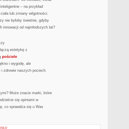
inteligentne – na przykład
ciała lub zmiany wilgotności.
czy nie byłoby świetnie, gdyby
ch innowacji od najmłodszych lat?
czy
 łączą estetykę z
są
pościele
iękno i wygodę, ale
i zdrowie naszych pociech.
ymi? Może znacie marki, które
dzielcie się opiniami w
ę, co sprawdza się u Was
OSŁO