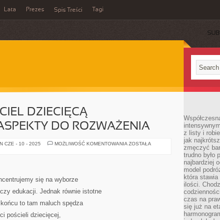
Lata
Prezes
Tagi
Spis Treści
SUB
IEL DZIECIĘCĄ –
Współczesna 
 ASPEKTY DO ROZWAŻENIA
intensywnym
z listy i rob
jak najkróts
WYBIERAJĄC
 CZE - 10 - 2025
MOŻLIWOŚĆ KOMENTOWANIA
ZOSTAŁA
zmęczyć bard
POŚCIEL
DZIECIĘCĄ
trudno było 
–
najbardziej 
NAJWAŻNIEJSZE
model podróż
ASPEKTY
DO
która stawia
ncentrujemy się na wyborze
ROZWAŻENIA
ilości. Chodz
zy edukacji. Jednak równie istotne
codzienności
czas na praw
 W końcu to tam maluch spędza
się już na e
harmonogram
i pościeli dziecięcej,