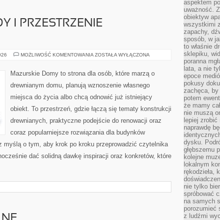
aspektem po
uważność. Z
obiektyw ap
Y I PRZESTRZENIE
wszystkimi 
zapachy, dźw
sposób, w ja
to właśnie d
sklepiku, wi
TARASY,
026
MOŻLIWOŚĆ KOMENTOWANIA
ZOSTAŁA WYŁĄCZONA
WERANDY
poranna mgła
I
lata, a nie 
PRZESTRZENIE
Mazurskie Domy to strona dla osób, które marzą o
epoce medió
ZEWNĘTRZNE
pokusy doku
drewnianym domu, planują wznoszenie własnego
zachęca, by 
miejsca do życia albo chcą odnowić już istniejący
potem ewentu
że mamy cał
obiekt. To przestrzeń, gdzie łączą się tematy konstrukcji
nie muszą o
lepiej zrobić
drewnianych, praktyczne podejście do renowacji oraz
naprawdę będ
coraz popularniejsze rozwiązania dla budynków
identycznych
dysku. Podró
z myślą o tym, aby krok po kroku przeprowadzić czytelnika
głębszemu p
nocześnie dać solidną dawkę inspiracji oraz konkretów, które
kolejne muz
lokalnym kon
rękodzieła, 
doświadczen
nie tylko bi
spróbować cz
na samych si
porozumieć 
z ludźmi w
LNE