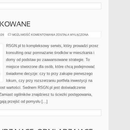
YKOWANE
DOMY
026
MOŻLIWOŚĆ KOMENTOWANIA
ZOSTAŁA WYŁĄCZONA
PREFABRYKOWANE
RSGN.pl to kompleksowy serwis, który prowadzi przez
konsulting oraz pomnażanie środków w mieszkania i
domy od podstaw po zaawansowane strategie. To
miejsce stworzone dla osób, które chcą podejmować
świadome decyzje: czy to przy zakupie pierwszego
lokum, czy przy rozszerzaniu portfela inwestycji na
zrost wartości. Sednem RSGN.pl jest doświadczenie
Zamiast ogólników znajdziesz tu ścieżki postępowania,
gają przejść od pomysłu […]