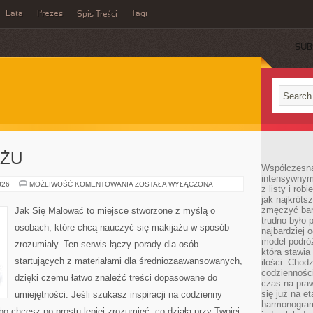
Lata
Prezes
Tagi
Spis Treści
SUB
AŻU
Współczesna 
intensywnym
HISTORIA
026
MOŻLIWOŚĆ KOMENTOWANIA
ZOSTAŁA WYŁĄCZONA
z listy i rob
MAKIJAŻU
jak najkróts
zmęczyć bard
Jak Się Malować to miejsce stworzone z myślą o
trudno było 
osobach, które chcą nauczyć się makijażu w sposób
najbardziej 
model podróż
zrozumiały. Ten serwis łączy porady dla osób
która stawia
startujących z materiałami dla średniozaawansowanych,
ilości. Chodz
codzienności
dzięki czemu łatwo znaleźć treści dopasowane do
czas na praw
się już na e
umiejętności. Jeśli szukasz inspiracji na codzienny
harmonogram
lbo chcesz po prostu lepiej zrozumieć, co działa przy Twojej