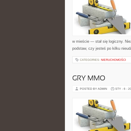
w mieście — stał się logiczny. Ni
podstaw, czy jesteś po kilku nieu
CATEGORIES:
NIERUCHOMOŚCI
GRY MMO
POSTED BY ADMIN
STY - 6 - 2