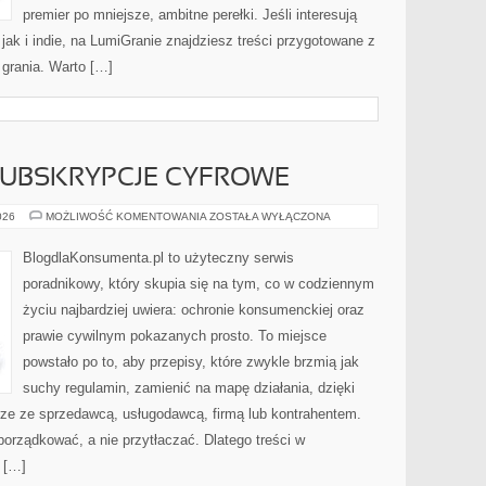
premier po mniejsze, ambitne perełki. Jeśli interesują
jak i indie, na LumiGranie znajdziesz treści przygotowane z
 grania. Warto […]
SUBSKRYPCJE CYFROWE
ABONAMENTY
026
MOŻLIWOŚĆ KOMENTOWANIA
ZOSTAŁA WYŁĄCZONA
I
SUBSKRYPCJE
CYFROWE
BlogdlaKonsumenta.pl to użyteczny serwis
poradnikowy, który skupia się na tym, co w codziennym
życiu najbardziej uwiera: ochronie konsumenckiej oraz
prawie cywilnym pokazanych prosto. To miejsce
powstało po to, aby przepisy, które zwykle brzmią jak
suchy regulamin, zamienić na mapę działania, dzięki
rze ze sprzedawcą, usługodawcą, firmą lub kontrahentem.
porządkować, a nie przytłaczać. Dlatego treści w
 […]