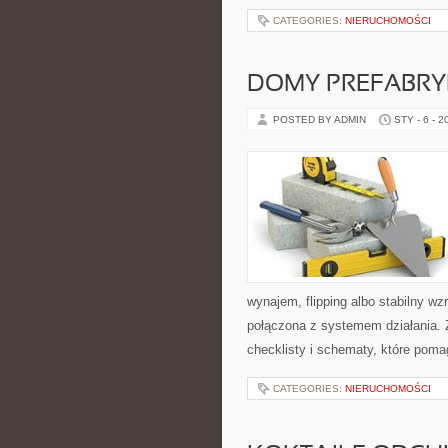
CATEGORIES:
NIERUCHOMOŚCI
DOMY PREFABR
POSTED BY ADMIN
STY - 6 - 2
wynajem, flipping albo stabilny w
połączona z systemem działania. 
checklisty i schematy, które poma
CATEGORIES:
NIERUCHOMOŚCI