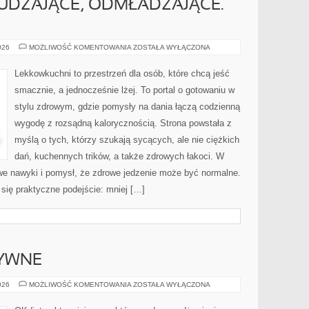
UDZAJĄCE, ODMŁADZAJĄCE.
KOKTAJLE
026
MOŻLIWOŚĆ KOMENTOWANIA
ZOSTAŁA WYŁĄCZONA
ODCHUDZAJĄCE,
ODMŁADZAJĄCE.
POTRENINGOWE
Lekkowkuchni to przestrzeń dla osób, które chcą jeść
smacznie, a jednocześnie lżej. To portal o gotowaniu w
stylu zdrowym, gdzie pomysły na dania łączą codzienną
wygodę z rozsądną kalorycznością. Strona powstała z
myślą o tych, którzy szukają sycących, ale nie ciężkich
dań, kuchennych trików, a także zdrowych łakoci. W
e nawyki i pomysł, że zdrowe jedzenie może być normalne.
się praktyczne podejście: mniej […]
TYWNE
DIETY
026
MOŻLIWOŚĆ KOMENTOWANIA
ZOSTAŁA WYŁĄCZONA
ALTERNATYWNE