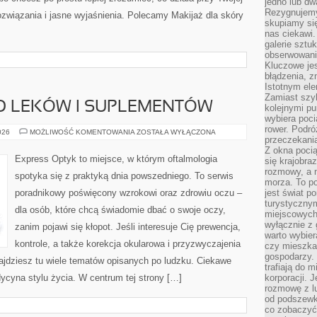
jedno lub dw
Rezygnujemy 
rozwiązania i jasne wyjaśnienia. Polecamy Makijaż dla skóry
skupiamy się
nas ciekawi.
galerie sztu
obserwowanie
Kluczowe jes
błądzenia, z
Istotnym ele
Zamiast szy
O LEKÓW I SUPLEMENTÓW
kolejnymi pu
wybiera poci
rower. Podró
BEZPIECZEŃSTWO
026
MOŻLIWOŚĆ KOMENTOWANIA
ZOSTAŁA WYŁĄCZONA
przeczekania
LEKÓW
I
Z okna poci
SUPLEMENTÓW
Express Optyk to miejsce, w którym oftalmologia
się krajobra
rozmowy, a 
spotyka się z praktyką dnia powszedniego. To serwis
morza. To po
poradnikowy poświęcony wzrokowi oraz zdrowiu oczu –
jest świat p
turystycznym
dla osób, które chcą świadomie dbać o swoje oczy,
miejscowych
wyłącznie z 
zanim pojawi się kłopot. Jeśli interesuje Cię prewencja,
warto wybier
kontrole, a także korekcja okularowa i przyzwyczajenia
czy mieszka
gospodarzy. 
ajdziesz tu wiele tematów opisanych po ludzku. Ciekawe
trafiają do 
dycyna stylu życia. W centrum tej strony […]
korporacji.
rozmowę z l
od podszewki
co zobaczyć