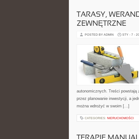
TARASY, WERAND
ZEWNĘTRZNE
POSTED BY ADMIN
STY - 7 - 2
autonomicznych. Treści powstają 
przez planowanie inwestycji, a jed
można wdrożyć w swoim […]
CATEGORIES:
NIERUCHOMOŚCI
TERAPIE MANUA