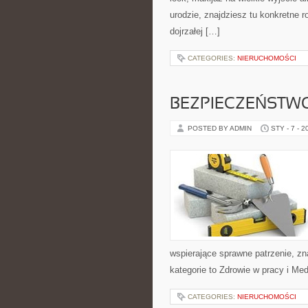
urodzie, znajdziesz tu konkretne 
dojrzałej […]
CATEGORIES:
NIERUCHOMOŚCI
BEZPIECZEŃSTW
POSTED BY ADMIN
STY - 7 - 2
wspierające sprawne patrzenie, zn
kategorie to Zdrowie w pracy i Me
CATEGORIES:
NIERUCHOMOŚCI