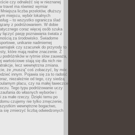
ście czy odnaleźć się w nieznanej
ow travel ma również wymiar
 Mniejsza liczba przelotów, dłuższy
nym miejscu, wybór lokalnych
usług – to wszystko ogranicza ślad
ązany z podróżowaniem. W dobie
matycznego coraz więcej osób szuka
y łączyć pasję poznawania świata z
lnością za środowisko. Świadome
sportowe, unikanie nadmiernej
pamiątek czy szacunek do przyrody to
sty, które mają realne znaczenie. Z
u podróżników w rytmie slow zauważa,
j wartościowe stają się dla nich nie
trakcje, lecz wewnętrzna zmiana.
cie, że „muszą” coś zobaczyć, by móc
dzieć innym. Pojawia się za to radość
teraz, niezależnie od tego, czy siedzą
pularnym placu, czy na małej ławeczce
boczu. Tego typu podróżowanie uczy
, zaufania do własnych wyborów i
 za małe rzeczy. Dzięki temu po
 domu czujemy nie tylko zmęczenie,
wszystkim wewnętrzne bogactwo,
da się zmierzyć liczbą odwiedzonych