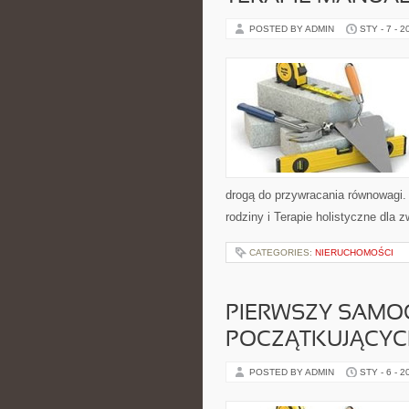
POSTED BY ADMIN
STY - 7 - 2
drogą do przywracania równowagi. 
rodziny i Terapie holistyczne dla z
CATEGORIES:
NIERUCHOMOŚCI
PIERWSZY SAMO
POCZĄTKUJĄCY
POSTED BY ADMIN
STY - 6 - 2