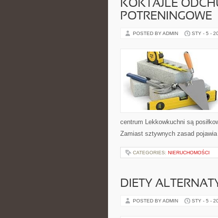
KOKTAJLE ODCH
POTRENINGOWE
POSTED BY ADMIN
STY - 5 - 2
centrum Lekkowkuchni są posiłkow
Zamiast sztywnych zasad pojawia 
CATEGORIES:
NIERUCHOMOŚCI
DIETY ALTERNA
POSTED BY ADMIN
STY - 5 - 2