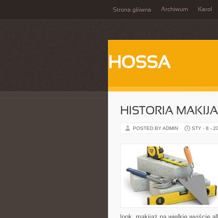
Archiwum
Karol
Strona główna
HOSSA
HISTORIA MAKIJ
POSTED BY ADMIN
STY - 8 - 2
look, makijaż na wielkie wyjście a