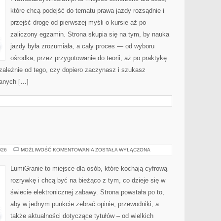
DLA
POCZĄTKUJĄCYCH
które chcą podejść do tematu prawa jazdy rozsądnie i
przejść drogę od pierwszej myśli o kursie aż po
zaliczony egzamin. Strona skupia się na tym, by nauka
jazdy była zrozumiała, a cały proces — od wyboru
ośrodka, przez przygotowanie do teorii, aż po praktykę
ezależnie od tego, czy dopiero zaczynasz i szukasz
danych […]
GRY
026
MOŻLIWOŚĆ KOMENTOWANIA
ZOSTAŁA WYŁĄCZONA
MMO
LumiGranie to miejsce dla osób, które kochają cyfrową
rozrywkę i chcą być na bieżąco z tym, co dzieje się w
świecie elektronicznej zabawy. Strona powstała po to,
aby w jednym punkcie zebrać opinie, przewodniki, a
także aktualności dotyczące tytułów – od wielkich