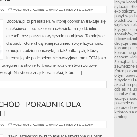
innym kontek
sytuacji. Sl
TERAPIE
026
MOŻLIWOŚĆ KOMENTOWANIA
ZOSTAŁA WYŁĄCZONA
ekologiczny.
MANUALNE
pobyt w jed
produktów i 
Bodbam.pl to przestrzeń, w której dobrostan traktuje się
węglowy zwi
całościowo – bez dzielenia człowieka na „oddzielne
kryzysu kli
sposobów, b
części”, bez patrzenia wyłącznie na objawy. To miejsce
odpowiedzia
dla osób, które chcą lepiej rozumieć swoje fizyczność,
decyzje tran
konsumpcji 
emocje i codzienne nawyki, a także dla tych, którzy
konkretne ge
czasem wiel
interesują się podejściem nieinwazyjnym oraz TCM jako
że najbardzie
Kategorie na stronie to Uważne rodzicielstwo i zdrowie
zewnętrzne a
Znika poczu
wierząt. Na stronie znajdziesz treści, które […]
o tym opowie
z bycia tu i 
akurat na po
gdzieś na u
cierpliwości
wdzięczności
powrocie do
CHÓD – PORADNIK DLA
ale przede 
którego nie 
CH
atrakcji.
PIERWSZY
026
MOŻLIWOŚĆ KOMENTOWANIA
ZOSTAŁA WYŁĄCZONA
SAMOCHÓD
–
PORADNIK
PrawoJazdyWroclaw.pl to miejsce stworzone dla osób,