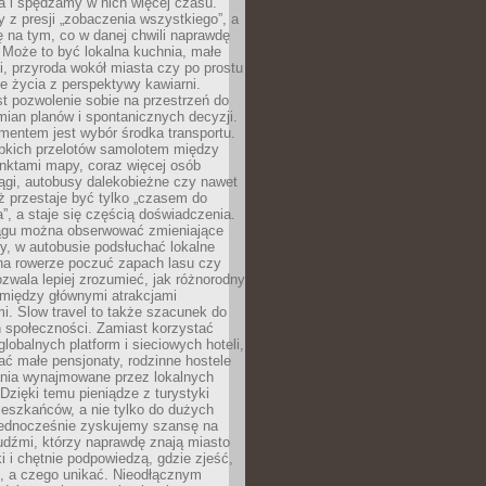
a i spędzamy w nich więcej czasu.
z presji „zobaczenia wszystkiego”, a
 na tym, co w danej chwili naprawdę
 Może to być lokalna kuchnia, małe
ki, przyroda wokół miasta czy po prostu
 życia z perspektywy kawiarni.
t pozwolenie sobie na przestrzeń do
mian planów i spontanicznych decyzji.
mentem jest wybór środka transportu.
bkich przelotów samolotem między
nktami mapy, coraz więcej osób
ągi, autobusy dalekobieżne czy nawet
ż przestaje być tylko „czasem do
”, a staje się częścią doświadczenia.
ągu można obserwować zmieniające
zy, w autobusie podsłuchać lokalne
na rowerze poczuć zapach lasu czy
zwala lepiej zrozumieć, jak różnorodny
omiędzy głównymi atrakcjami
i. Slow travel to także szacunek do
 społeczności. Zamiast korzystać
globalnych platform i sieciowych hoteli,
ać małe pensjonaty, rodzinne hostele
nia wynajmowane przez lokalnych
Dzięki temu pieniądze z turystyki
mieszkańców, a nie tylko do dużych
 Jednocześnie zyskujemy szansę na
udźmi, którzy naprawdę znają miasto
 i chętnie podpowiedzą, gdzie zjeść,
, a czego unikać. Nieodłącznym