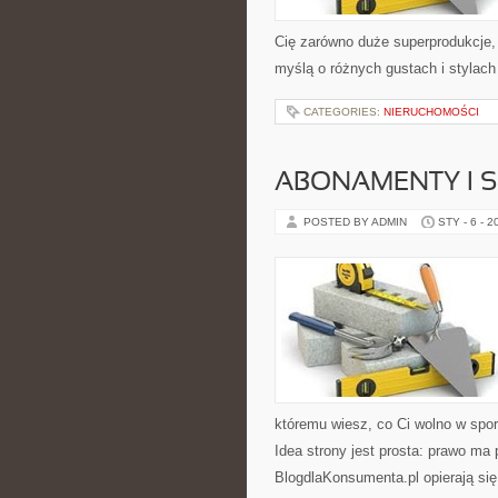
Cię zarówno duże superprodukcje, 
myślą o różnych gustach i stylach
CATEGORIES:
NIERUCHOMOŚCI
ABONAMENTY I 
POSTED BY ADMIN
STY - 6 - 2
któremu wiesz, co Ci wolno w spo
Idea strony jest prosta: prawo ma 
BlogdlaKonsumenta.pl opierają się