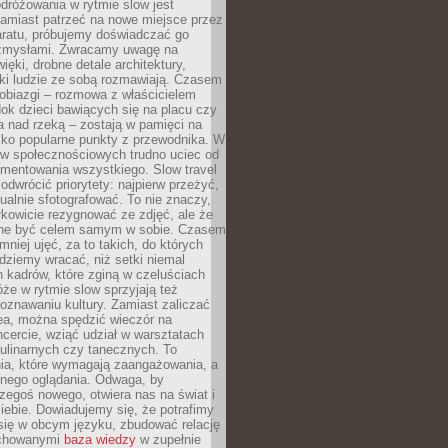
dróżowania w rytmie slow jest
amiast patrzeć na nowe miejsce przez
aratu, próbujemy doświadczać go
zmysłami. Zwracamy uwagę na
ięki, drobne detale architektury,
ki ludzie ze sobą rozmawiają. Czasem
robiazgi – rozmowa z właścicielem
dok dzieci bawiących się na placu czy
 nad rzeką – zostają w pamięci na
tylko popularne punkty z przewodnika. W
w społecznościowych trudno uciec od
mentowania wszystkiego. Slow travel
odwrócić priorytety: najpierw przeżyć,
alnie sfotografować. To nie znaczy,
kowicie rezygnować ze zdjęć, ale że
ne być celem samym w sobie. Czasem
 mniej ujęć, za to takich, do których
ziemy wracać, niż setki niemal
 kadrów, które zginą w czeluściach
że w rytmie slow sprzyjają też
oznawaniu kultury. Zamiast zaliczać
ea, można spędzić wieczór na
cercie, wziąć udział w warsztatach
kulinarnych czy tanecznych. To
ia, które wymagają zaangażowania, a
ernego oglądania. Odwaga, by
egoś nowego, otwiera nas na świat i
ebie. Dowiadujemy się, że potrafimy
się w obcym języku, zbudować relację
ychowanymi
baza wiedzy
w zupełnie