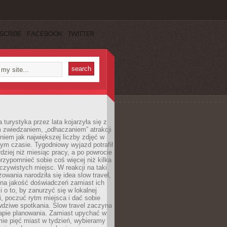
SCRIBE
FACEBOOK
TWITTER
turystyka przez lata kojarzyła się z
 zwiedzaniem, „odhaczaniem” atrakcji
ieniem jak największej liczby zdjęć w
zym czasie. Tygodniowy wyjazd potrafił
ziej niż miesiąc pracy, a po powrocie
przypomnieć sobie coś więcej niż kilka
oczywistych miejsc. W reakcji na taki
owania narodziła się idea slow travel,
 na jakość doświadczeń zamiast ich
i o to, by zanurzyć się w lokalnej
, poczuć rytm miejsca i dać sobie
dziwe spotkania. Slow travel zaczyna
tapie planowania. Zamiast upychać w
ie pięć miast w tydzień, wybieramy