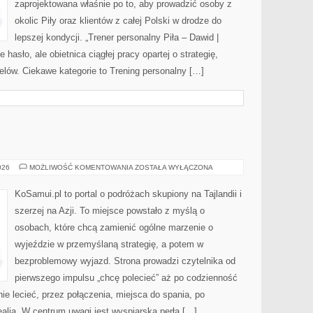
zaprojektowana właśnie po to, aby prowadzić osoby z
okolic Piły oraz klientów z całej Polski w drodze do
lepszej kondycji. „Trener personalny Piła – Dawid |
ie hasło, ale obietnica ciągłej pracy opartej o strategię,
elów. Ciekawe kategorie to Trening personalny […]
INDIE
026
MOŻLIWOŚĆ KOMENTOWANIA
ZOSTAŁA WYŁĄCZONA
KoSamui.pl to portal o podróżach skupiony na Tajlandii i
szerzej na Azji. To miejsce powstało z myślą o
osobach, które chcą zamienić ogólne marzenie o
wyjeździe w przemyślaną strategię, a potem w
bezproblemowy wyjazd. Strona prowadzi czytelnika od
pierwszego impulsu „chcę polecieć” aż po codzienność
ie lecieć, przez połączenia, miejsca do spania, po
ealia. W centrum uwagi jest wyspiarska perła […]