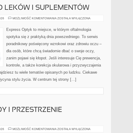
O LEKÓW I SUPLEMENTÓW
BEZPIECZEŃSTWO
026
MOŻLIWOŚĆ KOMENTOWANIA
ZOSTAŁA WYŁĄCZONA
LEKÓW
I
SUPLEMENTÓW
Express Optyk to miejsce, w którym oftalmologia
spotyka się z praktyką dnia powszedniego. To serwis
poradnikowy poświęcony wzrokowi oraz zdrowiu oczu –
dla osób, które chcą świadomie dbać o swoje oczy,
zanim pojawi się kłopot. Jeśli interesuje Cię prewencja,
kontrole, a także korekcja okularowa i przyzwyczajenia
ajdziesz tu wiele tematów opisanych po ludzku. Ciekawe
dycyna stylu życia. W centrum tej strony […]
Y I PRZESTRZENIE
TARASY,
026
MOŻLIWOŚĆ KOMENTOWANIA
ZOSTAŁA WYŁĄCZONA
WERANDY