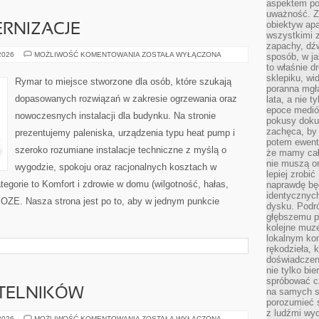
aspektem po
uważność. Z
obiektyw ap
RNIZACJE
wszystkimi 
zapachy, dźw
REMONTY
 2026
MOŻLIWOŚĆ KOMENTOWANIA
ZOSTAŁA WYŁĄCZONA
sposób, w ja
I
to właśnie d
MODERNIZACJE
sklepiku, wi
Rymar to miejsce stworzone dla osób, które szukają
poranna mgła
dopasowanych rozwiązań w zakresie ogrzewania oraz
lata, a nie 
epoce medió
nowoczesnych instalacji dla budynku. Na stronie
pokusy doku
zachęca, by 
prezentujemy paleniska, urządzenia typu heat pump i
potem ewentu
szeroko rozumiane instalacje techniczne z myślą o
że mamy cał
nie muszą o
wygodzie, spokoju oraz racjonalnych kosztach w
lepiej zrobić
tegorie to Komfort i zdrowie w domu (wilgotność, hałas,
naprawdę będ
identycznych
i OZE. Nasza strona jest po to, aby w jednym punkcie
dysku. Podró
głębszemu p
kolejne muz
lokalnym kon
rękodzieła, 
doświadczen
nie tylko bi
spróbować cz
YTELNIKÓW
na samych si
porozumieć 
z ludźmi w
PYTANIA
 2026
MOŻLIWOŚĆ KOMENTOWANIA
ZOSTAŁA WYŁĄCZONA