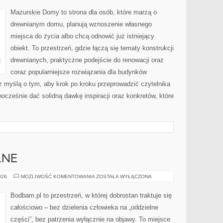
I
PRZESTRZENIE
Mazurskie Domy to strona dla osób, które marzą o
ZEWNĘTRZNE
drewnianym domu, planują wznoszenie własnego
miejsca do życia albo chcą odnowić już istniejący
obiekt. To przestrzeń, gdzie łączą się tematy konstrukcji
drewnianych, praktyczne podejście do renowacji oraz
coraz popularniejsze rozwiązania dla budynków
z myślą o tym, aby krok po kroku przeprowadzić czytelnika
nocześnie dać solidną dawkę inspiracji oraz konkretów, które
LNE
TERAPIE
026
MOŻLIWOŚĆ KOMENTOWANIA
ZOSTAŁA WYŁĄCZONA
MANUALNE
Bodbam.pl to przestrzeń, w której dobrostan traktuje się
całościowo – bez dzielenia człowieka na „oddzielne
części”, bez patrzenia wyłącznie na objawy. To miejsce