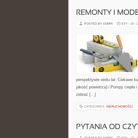
REMONTY I MODE
POSTED BY ADMIN
STY - 10 -
perspektywie wielu lat. Ciekawe ka
jakość powietrza) i Pompy ciepła 
zebrać […]
CATEGORIES:
NIERUCHOMOŚCI
PYTANIA OD CZ
POSTED BY ADMIN
STY - 10 -