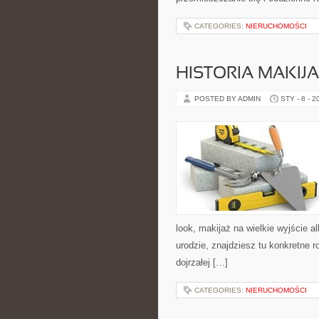
CATEGORIES:
NIERUCHOMOŚCI
HISTORIA MAKIJ
POSTED BY ADMIN
STY - 8 - 2
look, makijaż na wielkie wyjście a
urodzie, znajdziesz tu konkretne 
dojrzałej […]
CATEGORIES:
NIERUCHOMOŚCI