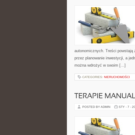
autonomicznych. Treści powstają 
przez planowanie inwestycji, a jed
można wdrożyć w swoim […]
CATEGORIES:
NIERUCHOMOŚCI
TERAPIE MANUA
POSTED BY ADMIN
STY - 7 - 2