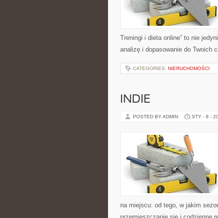
Treningi i dieta online” to nie jedyn
analizę i dopasowanie do Twoich c
CATEGORIES:
NIERUCHOMOŚCI
INDIE
POSTED BY ADMIN
STY - 8 - 2
na miejscu: od tego, w jakim sezon
przemieszczanie się i codzienne r