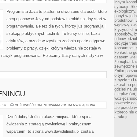
innym kontek
OD
sytuacji. Sl
CZYTELNIKÓW
ekologiczny.
Programista Java to platforma stworzone dla osób, które
pobyt w jed
chcą opanować Javy od podstaw i zrobić solidny start w
produktów i 
węglowy zwi
programowaniu, ale też dla tych, którzy już programują i
kryzysu kli
szukają praktycznych technik. To kursy online, baza
sposobów, b
odpowiedzia
artykułów, a przede wszystkim zadania oparte o typowe
decyzje tran
konsumpcji 
problemy z pracy, dzięki którym wiedza nie zostaje w
konkretne ge
ię w nawyk programowania. Polecamy Bazy danych i Etyka w
czasem wiel
że najbardzie
zewnętrzne a
Znika poczu
o tym opowie
z bycia tu i 
akurat na po
gdzieś na u
ENINGU
cierpliwości
wdzięczności
powrocie do
PLANOWANIE
 2026
MOŻLIWOŚĆ KOMENTOWANIA
ZOSTAŁA WYŁĄCZONA
ale przede 
TRENINGU
którego nie 
Dzień dobry! Jeśli szukasz miejsca, które spina
atrakcji.
ćwiczenia z strategią żywieniową i praktycznym
wsparciem, to strona www.dawidulinski.pl została