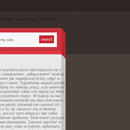
SCRIBE
FACEBOOK
TWITTER
turystyka przez lata kojarzyła się z
 zwiedzaniem, „odhaczaniem” atrakcji
ieniem jak największej liczby zdjęć w
zym czasie. Tygodniowy wyjazd potrafił
ziej niż miesiąc pracy, a po powrocie
przypomnieć sobie coś więcej niż kilka
oczywistych miejsc. W reakcji na taki
owania narodziła się idea slow travel,
 na jakość doświadczeń zamiast ich
i o to, by zanurzyć się w lokalnej
, poczuć rytm miejsca i dać sobie
dziwe spotkania. Slow travel zaczyna
tapie planowania. Zamiast upychać w
ie pięć miast w tydzień, wybieramy