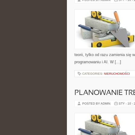
teorii, tylko od razu zamienia s
programowaniu i AI. W […]
CATEGORIES:
NIERUCHOMOŚCI
PLANOWANIE TR
POSTED BY ADMIN
STY - 10 -