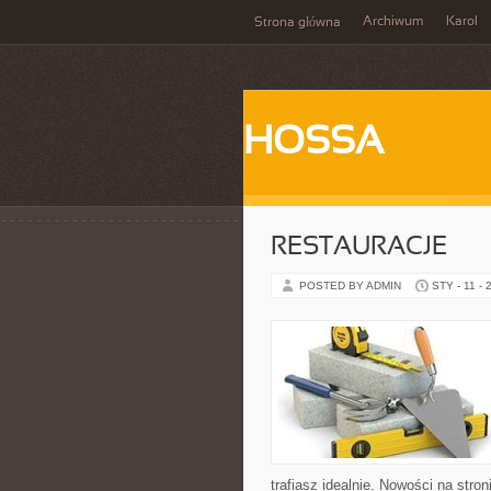
Archiwum
Karol
Strona główna
HOSSA
RESTAURACJE
POSTED BY ADMIN
STY - 11 - 
trafiasz idealnie. Nowości na stron