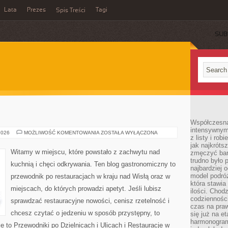
Lata
Prezes
Tagi
Spis Treści
SUB
Współczesna 
intensywnym
RESTAURACJE
2026
MOŻLIWOŚĆ KOMENTOWANIA
ZOSTAŁA WYŁĄCZONA
z listy i rob
jak najkróts
Witamy w miejscu, które powstało z zachwytu nad
zmęczyć bard
trudno było 
kuchnią i chęci odkrywania. Ten blog gastronomiczny to
najbardziej 
model podróż
przewodnik po restauracjach w kraju nad Wisłą oraz w
która stawia
miejscach, do których prowadzi apetyt. Jeśli lubisz
ilości. Chodz
codzienności
sprawdzać restauracyjne nowości, cenisz rzetelność i
czas na praw
chcesz czytać o jedzeniu w sposób przystępny, to
się już na e
harmonogram
ie to Przewodniki po Dzielnicach i Ulicach i Restauracje w