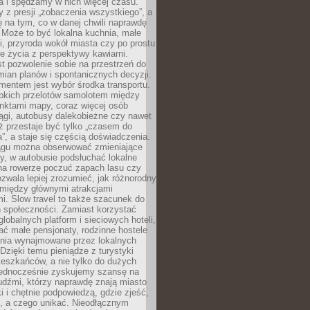
a i spędzamy w nich więcej czasu.
z presji „zobaczenia wszystkiego”, a
 na tym, co w danej chwili naprawdę
 Może to być lokalna kuchnia, małe
ki, przyroda wokół miasta czy po prostu
 życia z perspektywy kawiarni.
t pozwolenie sobie na przestrzeń do
mian planów i spontanicznych decyzji.
mentem jest wybór środka transportu.
bkich przelotów samolotem między
nktami mapy, coraz więcej osób
ągi, autobusy dalekobieżne czy nawet
ż przestaje być tylko „czasem do
”, a staje się częścią doświadczenia.
ągu można obserwować zmieniające
zy, w autobusie podsłuchać lokalne
na rowerze poczuć zapach lasu czy
zwala lepiej zrozumieć, jak różnorodny
omiędzy głównymi atrakcjami
i. Slow travel to także szacunek do
 społeczności. Zamiast korzystać
globalnych platform i sieciowych hoteli,
ać małe pensjonaty, rodzinne hostele
nia wynajmowane przez lokalnych
Dzięki temu pieniądze z turystyki
mieszkańców, a nie tylko do dużych
 Jednocześnie zyskujemy szansę na
udźmi, którzy naprawdę znają miasto
 i chętnie podpowiedzą, gdzie zjeść,
, a czego unikać. Nieodłącznym