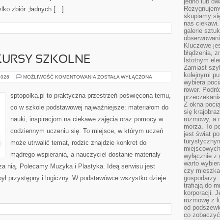
jedno lub dw
Rezygnujemy 
ylko zbiór „ładnych […]
skupiamy się
nas ciekawi.
galerie sztu
obserwowanie
Kluczowe jes
błądzenia, z
KURSY SZKOLNE
Istotnym ele
Zamiast szy
kolejnymi pu
PROJEKTY
2026
MOŻLIWOŚĆ KOMENTOWANIA
ZOSTAŁA WYŁĄCZONA
wybiera poci
I
KONKURSY
rower. Podró
SZKOLNE
sptopolka.pl to praktyczna przestrzeń poświęcona temu,
przeczekania
Z okna poci
co w szkole podstawowej najważniejsze: materiałom do
się krajobra
nauki, inspiracjom na ciekawe zajęcia oraz pomocy w
rozmowy, a 
morza. To po
codziennym uczeniu się. To miejsce, w którym uczeń
jest świat p
turystycznym
może utrwalić temat, rodzic znajdzie konkret do
miejscowych
mądrego wspierania, a nauczyciel dostanie materiały
wyłącznie z 
warto wybier
oza nią. Polecamy Muzyka i Plastyka. Ideą serwisu jest
czy mieszka
 był przystępny i logiczny. W podstawówce wszystko dzieje
gospodarzy. 
trafiają do 
korporacji.
rozmowę z l
od podszewki
co zobaczyć