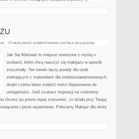
AŻU
HISTORIA
026
MOŻLIWOŚĆ KOMENTOWANIA
ZOSTAŁA WYŁĄCZONA
MAKIJAŻU
Jak Się Malować to miejsce stworzone z myślą o
osobach, które chcą nauczyć się makijażu w sposób
zrozumiały. Ten serwis łączy porady dla osób
startujących z materiałami dla średniozaawansowanych,
dzięki czemu łatwo znaleźć treści dopasowane do
umiejętności. Jeśli szukasz inspiracji na codzienny
lbo chcesz po prostu lepiej zrozumieć, co działa przy Twojej
rozwiązania i jasne wyjaśnienia. Polecamy Makijaż dla skóry