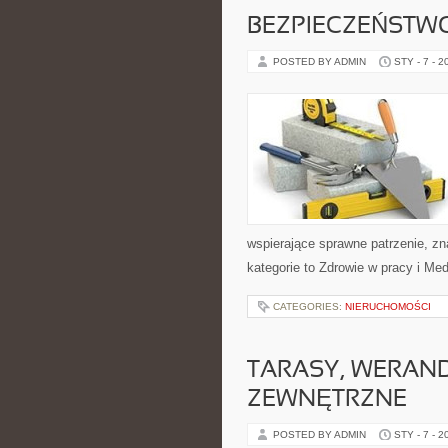
BEZPIECZEŃSTW
POSTED BY ADMIN
STY - 7 - 2
wspierające sprawne patrzenie, zn
kategorie to Zdrowie w pracy i Me
CATEGORIES:
NIERUCHOMOŚCI
TARASY, WERAND
ZEWNĘTRZNE
POSTED BY ADMIN
STY - 7 - 2