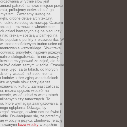
dróżowania w rytmie slow jest
amiast patrzeć na nowe miejsce przez
aratu, próbujemy doświadczać go
zmysłami. Zwracamy uwagę na
ięki, drobne detale architektury,
ki ludzie ze sobą rozmawiają. Czasem
robiazgi – rozmowa z właścicielem
dok dzieci bawiących się na placu czy
 nad rzeką – zostają w pamięci na
tylko popularne punkty z przewodnika. W
w społecznościowych trudno uciec od
mentowania wszystkiego. Slow travel
odwrócić priorytety: najpierw przeżyć,
alnie sfotografować. To nie znaczy,
kowicie rezygnować ze zdjęć, ale że
ne być celem samym w sobie. Czasem
 mniej ujęć, za to takich, do których
ziemy wracać, niż setki niemal
 kadrów, które zginą w czeluściach
że w rytmie slow sprzyjają też
oznawaniu kultury. Zamiast zaliczać
ea, można spędzić wieczór na
cercie, wziąć udział w warsztatach
kulinarnych czy tanecznych. To
ia, które wymagają zaangażowania, a
ernego oglądania. Odwaga, by
egoś nowego, otwiera nas na świat i
ebie. Dowiadujemy się, że potrafimy
się w obcym języku, zbudować relację
ychowanymi
baza wiedzy
w zupełnie