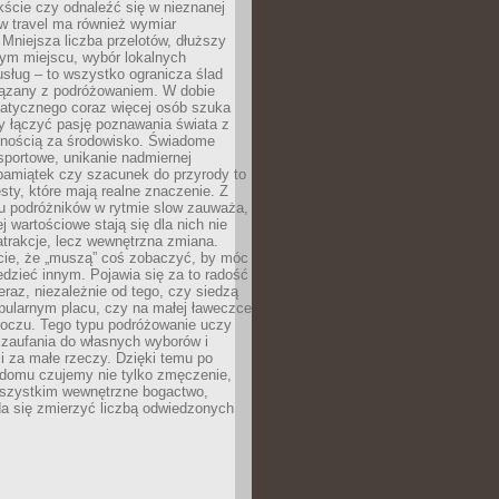
ście czy odnaleźć się w nieznanej
ow travel ma również wymiar
 Mniejsza liczba przelotów, dłuższy
nym miejscu, wybór lokalnych
usług – to wszystko ogranicza ślad
ązany z podróżowaniem. W dobie
matycznego coraz więcej osób szuka
y łączyć pasję poznawania świata z
lnością za środowisko. Świadome
sportowe, unikanie nadmiernej
pamiątek czy szacunek do przyrody to
sty, które mają realne znaczenie. Z
u podróżników w rytmie slow zauważa,
j wartościowe stają się dla nich nie
trakcje, lecz wewnętrzna zmiana.
cie, że „muszą” coś zobaczyć, by móc
dzieć innym. Pojawia się za to radość
teraz, niezależnie od tego, czy siedzą
pularnym placu, czy na małej ławeczce
boczu. Tego typu podróżowanie uczy
, zaufania do własnych wyborów i
 za małe rzeczy. Dzięki temu po
 domu czujemy nie tylko zmęczenie,
wszystkim wewnętrzne bogactwo,
da się zmierzyć liczbą odwiedzonych