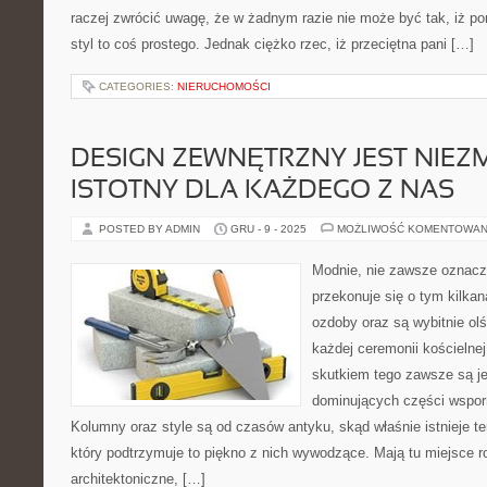
raczej zwrócić uwagę, że w żadnym razie nie może być tak, iż p
styl to coś prostego. Jednak ciężko rzec, iż przeciętna pani […]
CATEGORIES:
NIERUCHOMOŚCI
DESIGN ZEWNĘTRZNY JEST NIEZM
ISTOTNY DLA KAŻDEGO Z NAS
POSTED BY ADMIN
GRU - 9 - 2025
MOŻLIWOŚĆ KOMENTOWAN
Modnie, nie zawsze oznacz
przekonuje się o tym kilkan
ozdoby oraz są wybitnie o
każdej ceremonii kościelnej
skutkiem tego zawsze są je
dominujących części wsporn
Kolumny oraz style są od czasów antyku, skąd właśnie istnieje t
który podtrzymuje to piękno z nich wywodzące. Mają tu miejsce r
architektoniczne, […]