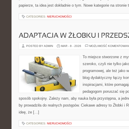
papierze, ta idea jest dokładnie o tym. Nowe kategorie na stronie 
CATEGORIES:
NIERUCHOMOŚCI
ADAPTACJA W ŻŁOBKU I PRZED
POSTED BY ADMIN
MAR - 8 - 2026
MOŻLIWOŚĆ KOMENTOWAN
To miejsce stworzone z myś
szeroko, czyli nie tylko jak
programowej, ale też jako
blog dydaktyczny łączy kon
inspiracjami, które pomagaj
pedagogom poruszać się po 
sposób spokojny. Zależy nam, aby nauka była przystępna, a jedn
by prowadziła do realnych postępów. Ciekawe adresy to Źłobki i R
ideę, że […]
CATEGORIES:
NIERUCHOMOŚCI