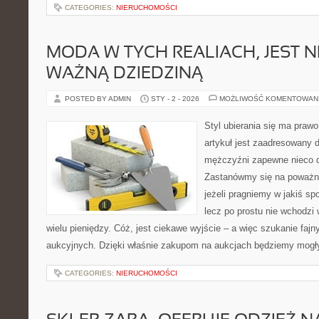
CATEGORIES:
NIERUCHOMOŚCI
MODA W TYCH REALIACH, JEST 
WAŻNĄ DZIEDZINĄ
POSTED BY ADMIN
STY - 2 - 2026
MOŻLIWOŚĆ KOMENTOWAN
Styl ubierania się ma praw
artykuł jest zaadresowany 
mężczyźni zapewne nieco d
Zastanówmy się na poważni
jeżeli pragniemy w jakiś sp
lecz po prostu nie wchodzi
wielu pieniędzy. Cóż, jest ciekawe wyjście – a więc szukanie faj
aukcyjnych. Dzięki właśnie zakupom na aukcjach będziemy mogł
CATEGORIES:
NIERUCHOMOŚCI