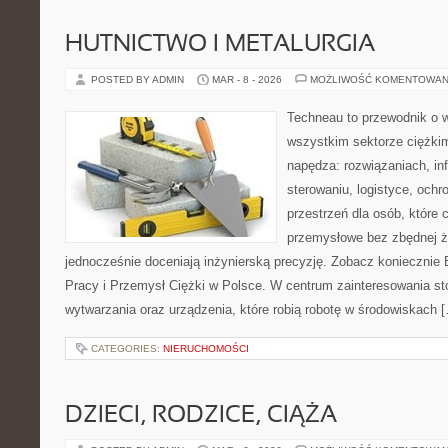
HUTNICTWO I METALURGIA
POSTED BY ADMIN
MAR - 8 - 2026
MOŻLIWOŚĆ KOMENTOWAN
Techneau to przewodnik o 
wszystkim sektorze ciężkim
napędza: rozwiązaniach, infr
sterowaniu, logistyce, ochr
przestrzeń dla osób, które
przemysłowe bez zbędnej ża
jednocześnie doceniają inżynierską precyzję. Zobacz koniecznie 
Pracy i Przemysł Ciężki w Polsce. W centrum zainteresowania st
wytwarzania oraz urządzenia, które robią robotę w środowiskach 
CATEGORIES:
NIERUCHOMOŚCI
DZIECI, RODZICE, CIĄŻA