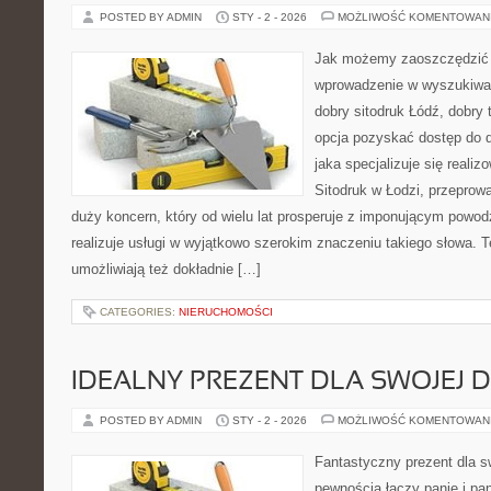
POSTED BY ADMIN
STY - 2 - 2026
MOŻLIWOŚĆ KOMENTOWAN
Jak możemy zaoszczędzić 
wprowadzenie w wyszukiwark
dobry sitodruk Łódź, dobry 
opcja pozyskać dostęp do d
jaka specjalizuje się reali
Sitodruk w Łodzi, przeprow
duży koncern, który od wielu lat prosperuje z imponującym powodz
realizuje usługi w wyjątkowo szerokim znaczeniu takiego słowa. 
umożliwiają też dokładnie […]
CATEGORIES:
NIERUCHOMOŚCI
IDEALNY PREZENT DLA SWOJEJ 
POSTED BY ADMIN
STY - 2 - 2026
MOŻLIWOŚĆ KOMENTOWAN
Fantastyczny prezent dla sw
pewnością łączy panie i pa