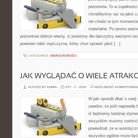
prezentów. To w zupełności
chcielibyśmy raz na jakiś c
nie chodzi w tym momencie 
materialne. Po prostu ważne
prezentowi dobrze wiemy, iż jesteśmy dla darczyńcy ważnymi os
powinien robić mężczyzna, który chce sprawić jakiś […]
CATEGORIES:
NIERUCHOMOŚCI
JAK WYGLĄDAĆ O WIELE ATRAKC
POSTED BY ADMIN
STY - 2 - 2026
MOŻLIWOŚĆ KOMENTOWAN
W jaki sposób dbać o swój
uwadze, że jeśli naprawdę
iż będziemy bardziej stylo
wszystkim musimy zwrócić u
powiedział, że w autentyc
wszystko ogólnie może być