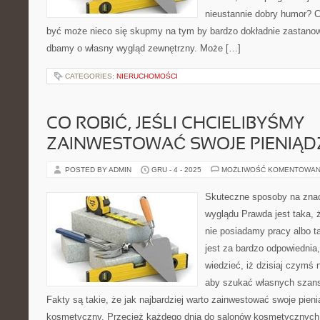
nieustannie dobry humor? 
być może nieco się skupmy na tym by bardzo dokładnie zastanow
dbamy o własny wygląd zewnętrzny. Może […]
CATEGORIES:
NIERUCHOMOŚCI
CO ROBIĆ, JEŚLI CHCIELIBYŚMY
ZAINWESTOWAĆ SWOJE PIENIĄD
POSTED BY ADMIN
GRU - 4 - 2025
MOŻLIWOŚĆ KOMENTOWAN
Skuteczne sposoby na zna
wyglądu Prawda jest taka, ż
nie posiadamy pracy albo t
jest za bardzo odpowiedni
wiedzieć, iż dzisiaj czymś 
aby szukać własnych szans
Fakty są takie, że jak najbardziej warto zainwestować swoje pien
kosmetyczny. Przecież każdego dnia do salonów kosmetycznych c