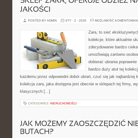
SKLEP ZARA, OFERUJE ODZIEŻ N
JAKOŚCI
POSTED BY ADMIN
STY - 2 - 2026
MOŻLIWOŚĆ KOMENTOWAN
Zara, to sieć ekskluzywny
kolekcje, które aktualnie u
zdecydowanie bardzo ciekaw
umożliwiają zarówno osobo
dobierać ubrania poprawnie
bardzo duży atut tej kolekc
każdemu przez odpowiedni dobór ubrań, czuć się jak najbardziej k
kolekcja zara, jaka dostępna jest obecnie w sklepach tej firmy, 
klasycznych […]
CATEGORIES:
NIERUCHOMOŚCI
JAK MOŻEMY ZAOSZCZĘDZIĆ NI
BUTACH?