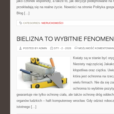
jako członek wspólnoty, a także to, jak decyzje podejmowane na
przekładają się na realne życie. Nowości na stronie Polityka gos
Blog […]
CATEGORIES:
NIERUCHOMOŚCI
BIELIZNA TO WYBITNIE FENOME
POSTED BY ADMIN
STY - 2 - 2026
MOŻLIWOŚĆ KOMENTOWAN
Kwiaty są w stanie być ory
Niestety najczęściej Jakak
kłopotliwa oraz ciężka. Uwi
która jest ochronna na rze
wielu firmach. Nie da się z
ochronna to wybitnie pozyt
gwarantuje nie tylko ochronę ciała, ale także ochronę dróg odde
organów ludzkich – haft komputerowy wrocław. Gdy odzież robocz
istotnego […]