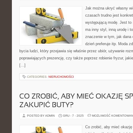
Jak można ukryć własny wi
czasach trudno jest konkre
występującą modę. Jest to
ma inny styl, inną urodę i 
znaczenie w tym, jak dana 
dzień preferuje itp. Moda z
bycia ludzi, który przejawia się właśnie przez ubiór, używanie ro
poprawiających prezencję, czy także poprzez robienie fryzur, ja
[…]
CATEGORIES:
NIERUCHOMOŚCI
CO ZROBIĆ, ABY MIEĆ OKAZJĘ S
ZAKUPIĆ BUTY?
POSTED BY ADMIN
GRU - 7 - 2025
MOŻLIWOŚĆ KOMENTOWAN
Co zrobić, aby mieć okazję 