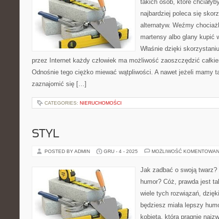
takich osób, które chciałyb
najbardziej poleca się sko
alternatyw. Weźmy chociaż
martensy albo glany kupić 
Właśnie dzięki skorzystani
przez Internet każdy człowiek ma możliwość zaoszczędzić całkie
Odnośnie tego ciężko miewać wątpliwości. A nawet jeżeli mamy t
zaznajomić się […]
CATEGORIES:
NIERUCHOMOŚCI
STYL
POSTED BY ADMIN
GRU - 4 - 2025
MOŻLIWOŚĆ KOMENTOWAN
Jak zadbać o swoją twarz?
humor? Cóż, prawda jest t
wiele tych rozwiązań, dzięk
będziesz miała lepszy humo
kobieta, która pragnie najz