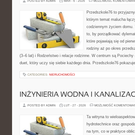
POSTED BY ADMIN
MAR - 6 - 2026
MOŻLIWOŚĆ KOMENTOWAN
Przedszkole76 to przyjazny
którym temat malucha łącz
codziennym życiem domu. T
to, by porządkować dylema
które pojawiają się od pier
rodziny aż po okres przeds
(3–6 lat) i Rodzeństwo i relacje rodzinne. W centrum są Pociechy
duet, który uczy się siebie każdego dnia. Przedszkole76 pokazuje
CATEGORIES:
NIERUCHOMOŚCI
INŻYNIERIA WODNA I KANALIZA
POSTED BY ADMIN
LUT - 27 - 2026
MOŻLIWOŚĆ KOMENTOWA
Ta witryna to wieloaspekto
hydrotechnice oraz gospoda
na tym, co w praktyce oblic