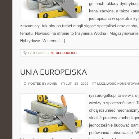
gminach: układy dystrybucj
kanalizacyjne, a także kan
jest opisana w sposób inżyn
zrozumiały, tak aby po treści mogli sięgać specjaliści oraz osoby,
tematu. Nowości na stronie to Inżynieria Wodna i Magazynowanie
Hybrydowe. W sercu […]
CATEGORIES:
NIERUCHOMOŚCI
UNIA EUROPEJSKA
POSTED BY ADMIN
LUT - 25 - 2026
MOŻLIWOŚĆ KOMENTOWA
ryszard-galla.pl to serwis o 
wiedzy o społeczeństwie. To
chcą rozumieć mechanizmy 
śledzić procesy zachodząc
jednocześnie budować samo
porównania i obserwacje. W