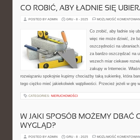
CO ROBIĆ, ABY ŁADNIE SIĘ UBIE
POSTED BY ADMIN
GRU - 8 - 2025
MOŻLIWOŚĆ KOMENTOWAN
Co zrobić, aby ładnie się ub
więc nie może dziwić, że b
oszczędności na ubraniach
za bardzo oszczędzać na u
wszech miar ciekawe rozwią
zakupy w Internecie. Właśn
rozwiązaniu spokojnie kupimy chociażby taką sukienkę, która ba
tego ciężko mieć jakiekolwiek wątpliwości. Przecież jeżeli w gr
CATEGORIES:
NIERUCHOMOŚCI
W JAKI SPOSÓB MOŻEMY DBAĆ 
WYGLĄD?
POSTED BY ADMIN
GRU - 8 - 2025
MOŻLIWOŚĆ KOMENTOWAN