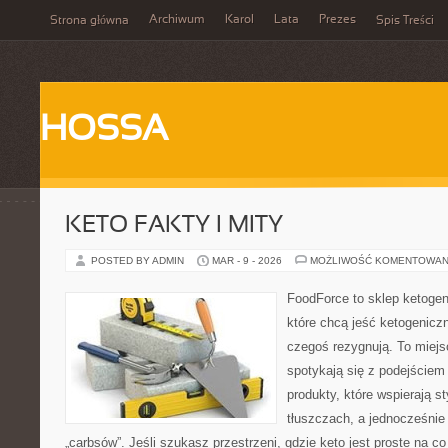
Archiwum
Karol
Lata
Prezes
Strona główna
Spis Treści
HOSSA
KETO FAKTY I MITY
POSTED BY ADMIN
MAR - 9 - 2026
MOŻLIWOŚĆ KOMENTOWAN
FoodForce to sklep ketogen
które chcą jeść ketogeniczn
czegoś rezygnują. To miej
spotykają się z podejście
produkty, które wspierają st
tłuszczach, a jednocześnie
„carbsów”. Jeśli szukasz przestrzeni, gdzie keto jest proste na co 