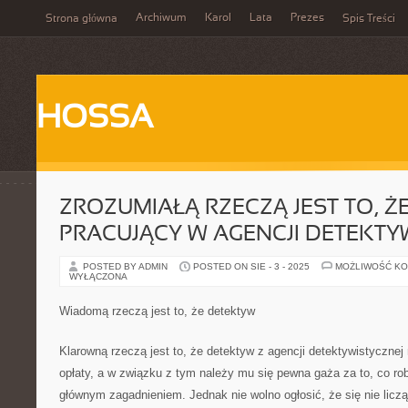
Archiwum
Karol
Lata
Prezes
Strona główna
Spis Treści
HOSSA
ZROZUMIAŁĄ RZECZĄ JEST TO, Ż
PRACUJĄCY W AGENCJI DETEKTY
POSTED BY ADMIN
POSTED ON SIE - 3 - 2025
MOŻLIWOŚĆ K
WYŁĄCZONA
Wiadomą rzeczą jest to, że detektyw
Klarowną rzeczą jest to, że detektyw z agencji detektywistycznej 
opłaty, a w związku z tym należy mu się pewna gaża za to, co rob
głównym zagadnieniem. Jednak nie wolno ogłosić, że się nie liczą