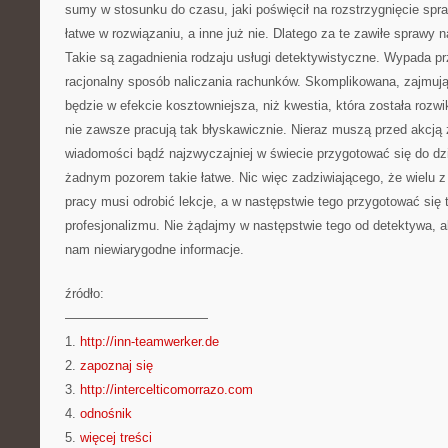
sumy w stosunku do czasu, jaki poświęcił na rozstrzygnięcie spr
łatwe w rozwiązaniu, a inne już nie. Dlatego za te zawiłe sprawy n
Takie są zagadnienia rodzaju usługi detektywistyczne. Wypada pr
racjonalny sposób naliczania rachunków. Skomplikowana, zajmują
będzie w efekcie kosztowniejsza, niż kwestia, która została rozwi
nie zawsze pracują tak błyskawicznie. Nieraz muszą przed akcją
wiadomości bądź najzwyczajniej w świecie przygotować się do dzia
żadnym pozorem takie łatwe. Nic więc zadziwiającego, że wielu z
pracy musi odrobić lekcje, a w następstwie tego przygotować się 
profesjonalizmu. Nie żądajmy w następstwie tego od detektywa, a
nam niewiarygodne informacje.
źródło:
———————————
1.
http://inn-teamwerker.de
2.
zapoznaj się
3.
http://intercelticomorrazo.com
4.
odnośnik
5.
więcej treści