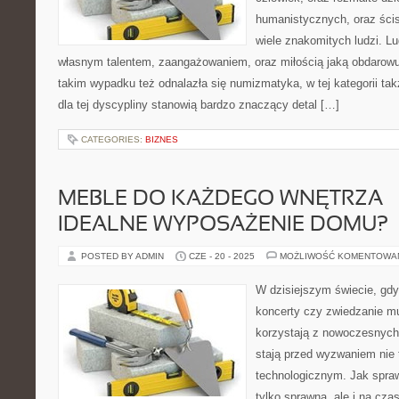
humanistycznych, oraz ścisł
wiele znakomitych ludzi. Lu
własnym talentem, zaangażowaniem, oraz miłością jaką obdarowu
takim wypadku też odnalazła się numizmatyka, w tej kategorii tak
dla tej dyscypliny stanowią bardzo znaczący detal […]
CATEGORIES:
BIZNES
MEBLE DO KAŻDEGO WNĘTRZA –
IDEALNE WYPOSAŻENIE DOMU?
POSTED BY ADMIN
CZE - 20 - 2025
MOŻLIWOŚĆ KOMENTOWA
W dzisiejszym świecie, gdy
koncerty czy zwiedzanie m
korzystają z nowoczesnych 
stają przed wyzwaniem nie t
technologicznym. Jak sprawi
tylko sprawna, ale i na cz