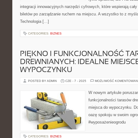
integracji innowacyjnych narzędzi cyfrowych, które wspierają cał
biletów po zarządzanie ruchem na miejscu. A wszystko to z myślą
Technologia […]
CATEGORIES:
BIZNES
PIĘKNO I FUNKCJONALNOŚĆ T
DREWNIANYCH: IDEALNE MIEJSC
WYPOCZYNKU
POSTED BY ADMIN
CZE - 7 - 2025
MOŻLIWOŚĆ KOMENTOWAN
W nowym artykule poruszam
funkcjonalności tarasów dr
miejsca do wypoczynku. Do
oazę spokoju w swoim ogro
#wyposażenieogrodu
CATEGORIES:
BIZNES