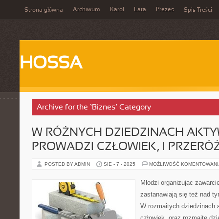
Archiwum
Karol
Lata
Prezes
Strona główna
Spis Treści
HOSSA
Archive for the ‘Biznes’ Category
W RÓŻNYCH DZIEDZINACH AKTY
PROWADZI CZŁOWIEK, I PRZERÓ
POSTED BY ADMIN
SIE - 7 - 2025
MOŻLIWOŚĆ KOMENTOWAN
Młodzi organizując zawarc
zastanawiają się też nad 
W rozmaitych dziedzinach 
człowiek, oraz rozmaite dz