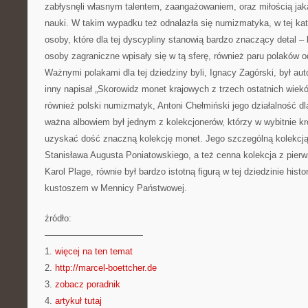
zabłysnęli własnym talentem, zaangażowaniem, oraz miłością ja
nauki. W takim wypadku też odnalazła się numizmatyka, w tej kate
osoby, które dla tej dyscypliny stanowią bardzo znaczący detal – 
osoby zagraniczne wpisały się w tą sferę, również paru polaków od
Ważnymi polakami dla tej dziedziny byli, Ignacy Zagórski, był au
inny napisał „Skorowidz monet krajowych z trzech ostatnich wie
również polski numizmatyk, Antoni Chełmiński jego działalność dla
ważna albowiem był jednym z kolekcjonerów, którzy w wybitnie kró
uzyskać dość znaczną kolekcję monet. Jego szczególną kolekcją
Stanisława Augusta Poniatowskiego, a też cenna kolekcja z pierw
Karol Plage, równie był bardzo istotną figurą w tej dziedzinie histo
kustoszem w Mennicy Państwowej.
źródło:
———————————
1.
więcej na ten temat
2.
http://marcel-boettcher.de
3.
zobacz poradnik
4.
artykuł tutaj