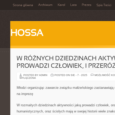
Archiwum
Karol
Lata
Prezes
Strona główna
Spis Treści
HOSSA
W RÓŻNYCH DZIEDZINACH AKTY
PROWADZI CZŁOWIEK, I PRZERÓ
POSTED BY ADMIN
POSTED ON SIE - 7 - 2025
MOŻLIWOŚĆ K
WYŁĄCZONA
Młodzi organizując zawarcie związku małżeńskiego zastanawiają
na imprezę
W rozmaitych dziedzinach aktywności jaką prowadzi człowiek, or
humanistycznych, oraz ścisłych mają w swojej historii wiele znako